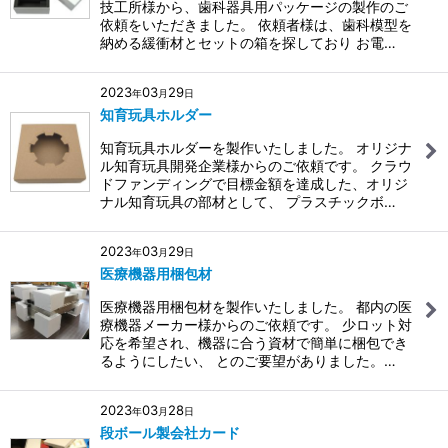
技工所様から、歯科器具用パッケージの製作のご
依頼をいただきました。 依頼者様は、歯科模型を
納める緩衝材とセットの箱を探しており お電…
2023
03
29
年
月
日
知育玩具ホルダー
知育玩具ホルダーを製作いたしました。 オリジナ
ル知育玩具開発企業様からのご依頼です。 クラウ
ドファンディングで目標金額を達成した、オリジ
ナル知育玩具の部材として、 プラスチックボ…
2023
03
29
年
月
日
医療機器用梱包材
医療機器用梱包材を製作いたしました。 都内の医
療機器メーカー様からのご依頼です。 少ロット対
応を希望され、機器に合う資材で簡単に梱包でき
るようにしたい、 とのご要望がありました。…
2023
03
28
年
月
日
段ボール製会社カード