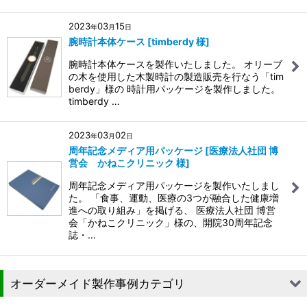
2023
03
15
年
月
日
腕時計本体ケース [timberdy 様]
腕時計本体ケースを製作いたしました。 オリーブ
の木を使用した木製時計の製造販売を行なう「tim
berdy」様の 時計用パッケージを製作しました。
timberdy …
2023
03
02
年
月
日
周年記念メディア用パッケージ [医療法人社団 博
営会 かねこクリニック 様]
周年記念メディア用パッケージを製作いたしまし
た。 「食事、運動、医療の3つが融合した健康増
進への取り組み」を掲げる、 医療法人社団 博営
会「かねこクリニック」様の、開院30周年記念
誌・…
オーダーメイド製作事例カテゴリ