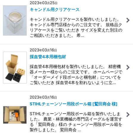
2023
03
25
年
月
日
キャンドル用クリアケース
キャンドル用クリアケースを製作いたしました。
キャンドル専門店様からのご注文です。 規格品ク
リアケースをご覧いただき サイズを変えた別注の
ご相談いただきました。 希…
2023
03
16
年
月
日
採血管4本用梱包材
採血管4本用梱包材を製作いたしました。 精密機
器メーカー様からのご注文です。 ホームページで
「オーダーメイド段ボールと梱包材」についてを
ご覧いただき 採血管4本を割れないように立…
2023
03
16
年
月
日
STIHLチェーンソー用段ボール箱 [鷲田商会 様]
STIHLチェーンソー用段ボール箱を製作いたしま
した。 農業・林業機械の専門店イーグルを運営す
る「鷲田商会」様の チェーンソー用段ボール箱を
製作しました。 鷲田商会 …