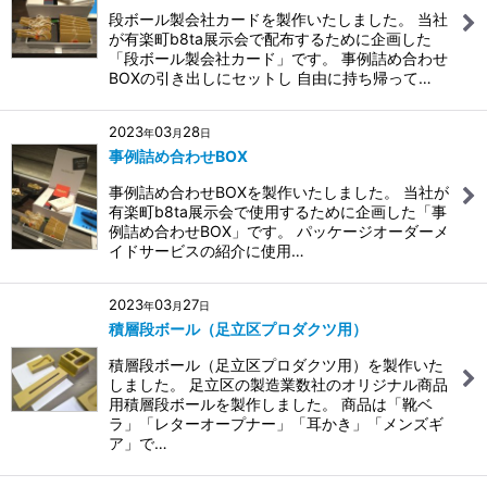
段ボール製会社カードを製作いたしました。 当社
が有楽町b8ta展示会で配布するために企画した
「段ボール製会社カード」です。 事例詰め合わせ
BOXの引き出しにセットし 自由に持ち帰って…
2023
03
28
年
月
日
事例詰め合わせBOX
事例詰め合わせBOXを製作いたしました。 当社が
有楽町b8ta展示会で使用するために企画した「事
例詰め合わせBOX」です。 パッケージオーダーメ
イドサービスの紹介に使用…
2023
03
27
年
月
日
積層段ボール（足立区プロダクツ用）
積層段ボール（足立区プロダクツ用）を製作いた
しました。 足立区の製造業数社のオリジナル商品
用積層段ボールを製作しました。 商品は「靴ベ
ラ」「レターオープナー」「耳かき」「メンズギ
ア」で…