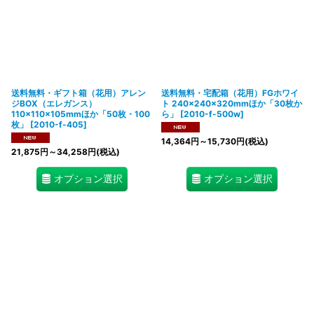
送料無料・ギフト箱（花用）アレン
送料無料・宅配箱（花用）FGホワイ
ジBOX（エレガンス）
ト 240×240×320mmほか「30枚か
110×110×105mmほか「50枚・100
ら」
[
2010-f-500w
]
枚」
[
2010-f-405
]
14,364
円
～15,730
円
(税込)
21,875
円
～34,258
円
(税込)
オプション選択
オプション選択