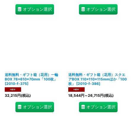
オプション選択
オプション選択
送料無料・ギフト箱（花用）一輪
送料無料・ギフト箱（花用）スクエ
BOX 78×610×70mm「100枚」
アBOX 110×110×115mmほか「100
[
2010-f-375
]
枚」
[
2010-f-386
]
32,215
円
(税込)
18,544
円
～26,715
円
(税込)
オプション選択
オプション選択