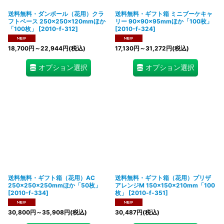
送料無料・ダンボール（花用）クラ
送料無料・ギフト箱 ミニブーケキャ
フトベース 250×250×120mmほか
リー 90×90×95mmほか「100枚」
「100枚」
[
2010-f-312
]
[
2010-f-324
]
18,700
円
～22,944
円
(税込)
17,130
円
～31,272
円
(税込)
オプション選択
オプション選択
送料無料・ギフト箱（花用）AC
送料無料・ギフト箱（花用）プリザ
250×250×250mmほか「50枚」
アレンジM 150×150×210mm「100
[
2010-f-334
]
枚」
[
2010-f-351
]
30,800
円
～35,908
円
(税込)
30,487
円
(税込)