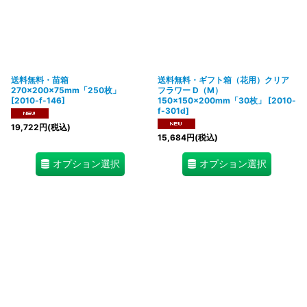
送料無料・苗箱
送料無料・ギフト箱（花用）クリア
270×200×75mm「250枚」
フラワー D（M）
[
2010-f-146
]
150×150×200mm「30枚」
[
2010-
f-301d
]
19,722
円
(税込)
15,684
円
(税込)
オプション選択
オプション選択