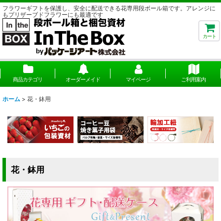
フラワーギフトを保護し、安全に配送できる花専用段ボール箱です。アレンジに
もプリザーブドフラワーにも最適です
カート
商品カテゴリ
オーダーメイド
マイページ
ご利用案内
ホーム
>
花・鉢用
花・鉢用