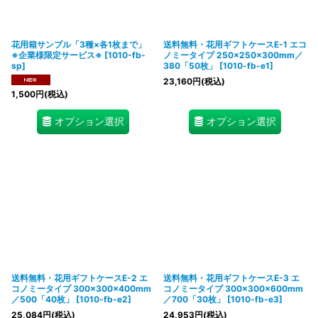
並び順
:
花用箱サンプル「3種×各1枚まで」
送料無料・花用ギフトケースE-1 エコ
絞り込む
※企業様限定サービス※
[
1010-fb-
ノミータイプ 250×250×300mm／
sp
]
380「50枚」
[
1010-fb-e1
]
23,160
円
(税込)
1,500
円
(税込)
オプション選択
オプション選択
送料無料・花用ギフトケースE-2 エ
送料無料・花用ギフトケースE-3 エ
コノミータイプ 300×300×400mm
コノミータイプ 300×300×600mm
／500「40枚」
[
1010-fb-e2
]
／700「30枚」
[
1010-fb-e3
]
25,084
円
(税込)
24,953
円
(税込)