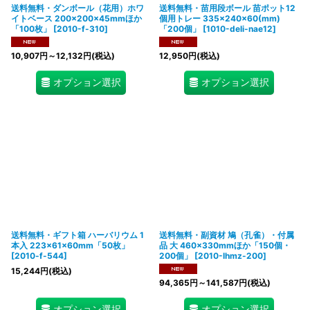
送料無料・ダンボール（花用）ホワ
送料無料・苗用段ボール 苗ポット12
イトベース 200×200×45mmほか
個用トレー 335×240×60(mm)
「100枚」
[
2010-f-310
]
「200個」
[
1010-deli-nae12
]
10,907
円
～12,132
円
(税込)
12,950
円
(税込)
オプション選択
オプション選択
送料無料・ギフト箱 ハーバリウム 1
送料無料・副資材 鳩（孔雀）・付属
本入 223×61×60mm「50枚」
品 大 460×330mmほか「150個・
[
2010-f-544
]
200個」
[
2010-lhmz-200
]
15,244
円
(税込)
94,365
円
～141,587
円
(税込)
オプション選択
オプション選択