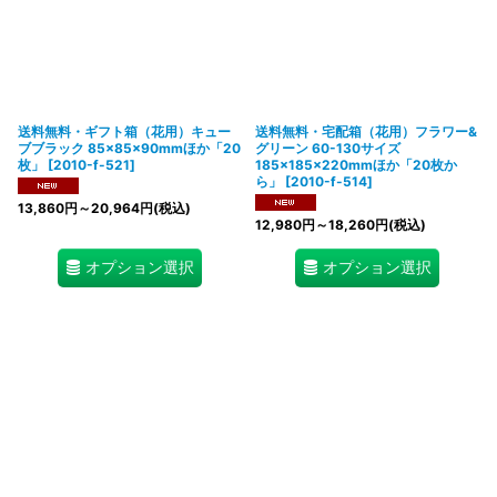
送料無料・ギフト箱（花用）キュー
送料無料・宅配箱（花用）フラワー&
ブブラック 85×85×90mmほか「20
グリーン 60-130サイズ
枚」
[
2010-f-521
]
185×185×220mmほか「20枚か
ら」
[
2010-f-514
]
13,860
円
～20,964
円
(税込)
12,980
円
～18,260
円
(税込)
オプション選択
オプション選択