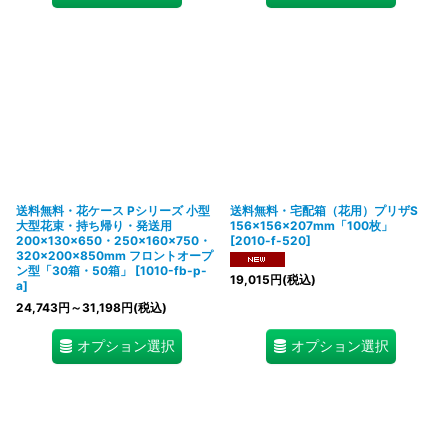
送料無料・花ケース Pシリーズ 小型
送料無料・宅配箱（花用）プリザS
大型花束・持ち帰り・発送用
156×156×207mm「100枚」
200×130×650・250×160×750・
[
2010-f-520
]
320×200×850mm フロントオープ
ン型「30箱・50箱」
[
1010-fb-p-
19,015
円
(税込)
a
]
24,743
円
～31,198
円
(税込)
オプション選択
オプション選択