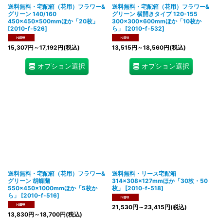
送料無料・宅配箱（花用）フラワー&
送料無料・宅配箱（花用）フラワー&
グリーン 140/160
グリーン 横開きタイプ 120-155
450×450×500mmほか「20枚」
300×300×600mmほか「10枚か
[
2010-f-526
]
ら」
[
2010-f-532
]
15,307
円
～17,192
円
(税込)
13,515
円
～18,560
円
(税込)
オプション選択
オプション選択
送料無料・宅配箱（花用）フラワー&
送料無料・リース宅配箱
グリーン 胡蝶蘭
314×308×127mmほか「30枚・50
550×450×1000mmほか「5枚か
枚」
[
2010-f-518
]
ら」
[
2010-f-516
]
21,530
円
～23,415
円
(税込)
13,830
円
～18,700
円
(税込)