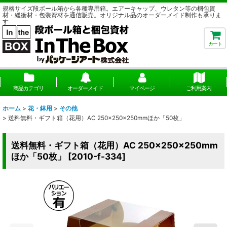
規格サイズ段ボール箱から各種専用箱。エアーキャップ、ウレタン等の梱包資
材・緩衝材・包装資材を通信販売。オリジナル品のオーダーメイド制作も承りま
す
カート
商品カテゴリ
オーダーメイド
マイページ
ご利用案内
ホーム
>
花・鉢用
>
その他
>
送料無料・ギフト箱（花用）AC 250×250×250mmほか「50枚」
送料無料・ギフト箱（花用）AC 250×250×250mm
ほか「50枚」
[
2010-f-334
]