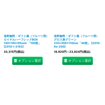
送料無料・ギフト箱（フルーツ用）
送料無料・ギフト箱（フルーツ用）
ロイヤルハーフレッドBOX
グロス身グリーン
140×195×95mm 「100枚」
210×300×110mm「40枚」
[
2010-
[
2010-l-2163
]
lto-200
]
33,315
円
(税込)
18,920
円
～23,824
円
(税込)
オプション選択
オプション選択