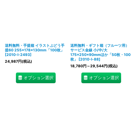
送料無料・手提箱 イラストぶどう手
送料無料・ギフト箱（フルーツ用）
提60 255×178×130mm「100枚」
サービス金線 小/中/大
[
2010-l-2493
]
175×250×90mmほか「50枚・100
枚」
[
2010-l-88
]
24,987
円
(税込)
18,780
円
～29,544
円
(税込)
オプション選択
オプション選択