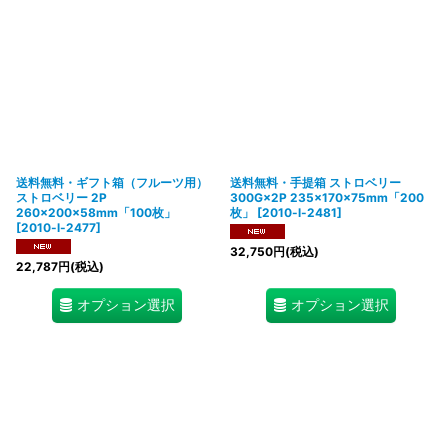
送料無料・ギフト箱（フルーツ用）
送料無料・手提箱 ストロベリー
ストロベリー 2P
300G×2P 235×170×75mm「200
260×200×58mm「100枚」
枚」
[
2010-l-2481
]
[
2010-l-2477
]
32,750
円
(税込)
22,787
円
(税込)
オプション選択
オプション選択