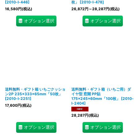
[
2010-l-446
]
枚」
[
2010-l-478
]
16,580
円
(税込)
26,872
円
～28,287
円
(税込)
オプション選択
オプション選択
送料無料・ギフト箱 いちごクッショ
送料無料・ギフト箱（いちご用）ダ
ン2P 235×333×65mm「50枚」
イヤ型 窓開 PP貼
[
2010-l-2251
]
175×245×60mm「100枚」
[
2010-
l-2404
]
17,600
円
(税込)
28,287
円
(税込)
オプション選択
オプション選択