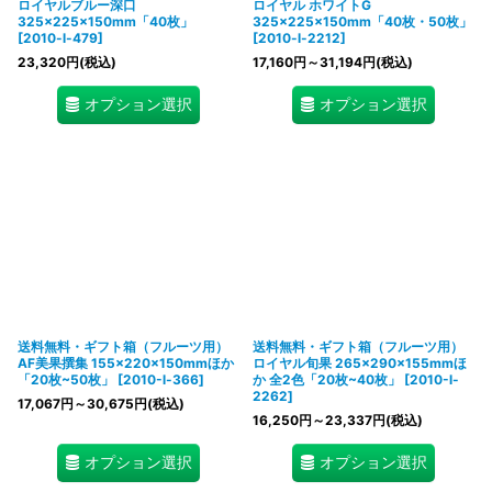
ロイヤルブルー深口
ロイヤル ホワイトG
325×225×150mm「40枚」
325×225×150mm「40枚・50枚」
[
2010-l-479
]
[
2010-l-2212
]
23,320
円
(税込)
17,160
円
～31,194
円
(税込)
オプション選択
オプション選択
送料無料・ギフト箱（フルーツ用）
送料無料・ギフト箱（フルーツ用）
AF美果撰集 155×220×150mmほか
ロイヤル旬果 265×290×155mmほ
「20枚~50枚」
[
2010-l-366
]
か 全2色「20枚~40枚」
[
2010-l-
2262
]
17,067
円
～30,675
円
(税込)
16,250
円
～23,337
円
(税込)
オプション選択
オプション選択