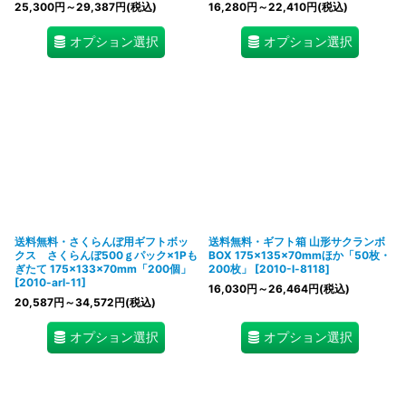
25,300
円
～29,387
円
(税込)
16,280
円
～22,410
円
(税込)
オプション選択
オプション選択
送料無料・さくらんぼ用ギフトボッ
送料無料・ギフト箱 山形サクランボ
クス さくらんぼ500ｇパック×1Pも
BOX 175×135×70mmほか「50枚・
ぎたて 175×133×70mm「200個」
200枚」
[
2010-l-8118
]
[
2010-arl-11
]
16,030
円
～26,464
円
(税込)
20,587
円
～34,572
円
(税込)
オプション選択
オプション選択