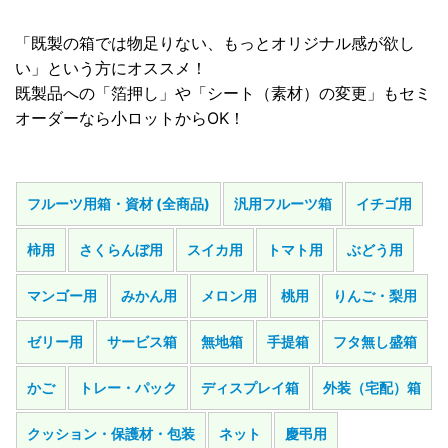
「既製の箱では物足りない、もっとオリジナル感が欲し
い」という方にオススメ！
既製品への「箔押し」や「シート（素材）の変更」もセミ
オーダーなら小ロットからOK！
フルーツ用箱・資材 (全商品)
汎用フルーツ箱
イチゴ用
柿用
さくらんぼ用
スイカ用
トマト用
ぶどう用
マンゴー用
みかん用
メロン用
桃用
りんご・梨用
ゼリー用
サービス箱
無地箱
手提箱
フタ無し盛箱
かご
トレー・パック
ディスプレイ箱
外装（宅配）箱
クッション・保護材・包装
ネット
慶弔用