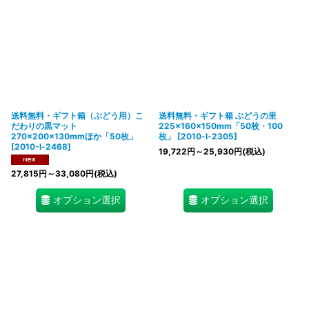
送料無料・ギフト箱（ぶどう用）こ
送料無料・ギフト箱 ぶどうの里
だわりの黒マット
225×160×150mm「50枚・100
270×200×130mmほか「50枚」
枚」
[
2010-l-2305
]
[
2010-l-2468
]
19,722
円
～25,930
円
(税込)
27,815
円
～33,080
円
(税込)
オプション選択
オプション選択