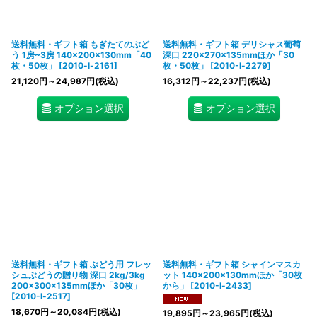
送料無料・ギフト箱 もぎたてのぶど
送料無料・ギフト箱 デリシャス葡萄
う 1房~3房 140×200×130mm「40
深口 220×270×135mmほか「30
枚・50枚」
[
2010-l-2161
]
枚・50枚」
[
2010-l-2279
]
21,120
円
～24,987
円
(税込)
16,312
円
～22,237
円
(税込)
オプション選択
オプション選択
送料無料・ギフト箱 ぶどう用 フレッ
送料無料・ギフト箱 シャインマスカ
シュぶどうの贈り物 深口 2kg/3kg
ット 140×200×130mmほか「30枚
200×300×135mmほか「30枚」
から」
[
2010-l-2433
]
[
2010-l-2517
]
18,670
円
～20,084
円
(税込)
19,895
円
～23,965
円
(税込)