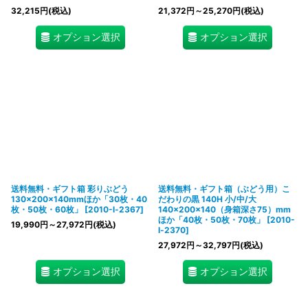
32,215
円
(税込)
21,372
円
～25,270
円
(税込)
オプション選択
オプション選択
送料無料・ギフト箱 彩りぶどう
送料無料・ギフト箱（ぶどう用）こ
130×200×140mmほか「30枚・40
だわりの黒 140H 小/中/大
枚・50枚・60枚」
[
2010-l-2367
]
140×200×140（身箱深さ75）mm
ほか「40枚・50枚・70枚」
[
2010-
19,990
円
～27,972
円
(税込)
l-2370
]
27,972
円
～32,797
円
(税込)
オプション選択
オプション選択