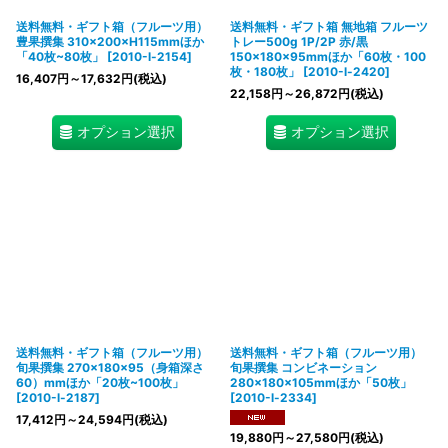
送料無料・ギフト箱（フルーツ用）
送料無料・ギフト箱 無地箱 フルーツ
豊果撰集 310×200×H115mmほか
トレー500g 1P/2P 赤/黒
「40枚~80枚」
[
2010-l-2154
]
150×180×95mmほか「60枚・100
枚・180枚」
[
2010-l-2420
]
16,407
円
～17,632
円
(税込)
22,158
円
～26,872
円
(税込)
オプション選択
オプション選択
送料無料・ギフト箱（フルーツ用）
送料無料・ギフト箱（フルーツ用）
旬果撰集 270×180×95（身箱深さ
旬果撰集 コンビネーション
60）mmほか「20枚~100枚」
280×180×105mmほか「50枚」
[
2010-l-2187
]
[
2010-l-2334
]
17,412
円
～24,594
円
(税込)
19,880
円
～27,580
円
(税込)