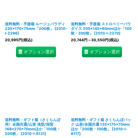
送料無料・手提箱 ルージュパラディ
送料無料・手提箱 ストロベリーパラ
235×170×75mm「200枚」
[
2010-
ダイス 205×145×60mmほか「100
l-2266
]
枚・300枚」
[
2010-l-2270
]
20,995
円
(税込)
20,744
円
～30,550
円
(税込)
オプション選択
オプション選択
送料無料・ギフト箱（さくらんぼ
送料無料・ギフト箱 さくらんぼパッ
用）全国共通/山形 浅型/深型
ク 山形/全国共通 135×175×70mm
168×270×70mmほか「100枚・
ほか「200枚・100枚」
[
2010-l-
200枚」
[
2010-l-8131
]
8117
]