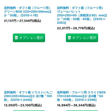
送料無料・ギフト箱（フルーツ用）
送料無料・ギフト箱（フルーツ用）
グリーンBOX 220×285×90mmほ
ヴェールパレット
か「50枚」
[
2010-l-78
]
200×295×95（身箱深さ60）mmほ
か「30枚・50枚・60枚」
[
2010-l-
21,137
円
～27,344
円
(税込)
2053
]
22,017
円
～26,778
円
(税込)
オプション選択
オプション選択
送料無料・ギフト箱 イラストいちご
送料無料・フルーツ用 スライドBOX
290×205×60mmほか 全7種「100
170×240×60mmほか 全4種「50
枚」
[
2010-l-2440
]
枚・100枚」
[
2010-l-2396
]
13,050
円
～23,100
円
(税込)
16,894
円
～38,344
円
(税込)