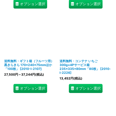
オプション選択
オプション選択
送料無料・ギフト箱（フルーツ用）
送料無料・コンテナ いちご
黒きらきら 170×240×75mmほか
300g×4Pサービス箱
「100枚」
[
2010-l-2107
]
235×335×80mm「80枚」
[
2010-
l-2226
]
27,500
円
～37,244
円
(税込)
13,452
円
(税込)
オプション選択
オプション選択