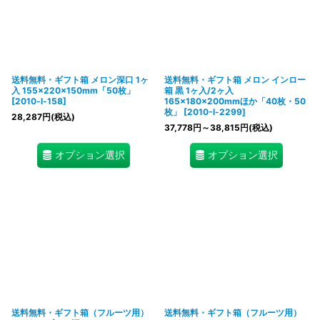
送料無料・ギフト箱 メロン深口 1ヶ
送料無料・ギフト箱 メロン インロー
入 155×220×150mm「50枚」
箱 黒 1ヶ入/2ヶ入
[
2010-l-158
]
165×180×200mmほか「40枚・50
枚」
[
2010-l-2299
]
28,287
円
(税込)
37,778
円
～38,815
円
(税込)
オプション選択
オプション選択
送料無料・ギフト箱（フルーツ用）
送料無料・ギフト箱（フルーツ用）