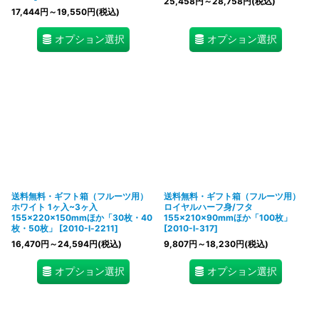
25,458
円
～28,758
円
(税込)
17,444
円
～19,550
円
(税込)
オプション選択
オプション選択
送料無料・ギフト箱（フルーツ用）
送料無料・ギフト箱（フルーツ用）
ホワイト 1ヶ入~3ヶ入
ロイヤルハーフ身/フタ
155×220×150mmほか「30枚・40
155×210×90mmほか「100枚」
枚・50枚」
[
2010-l-2211
]
[
2010-l-317
]
16,470
円
～24,594
円
(税込)
9,807
円
～18,230
円
(税込)
オプション選択
オプション選択