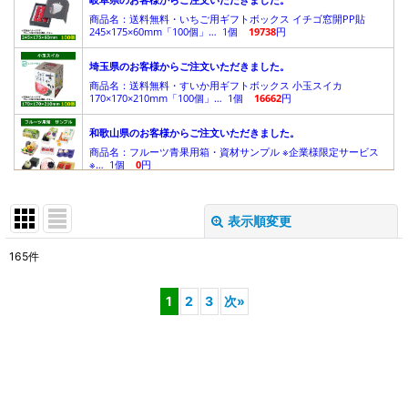
表示順変更
閉じる
165
件
表示数
:
1
2
3
次
»
在庫あり
並び順
:
絞り込む