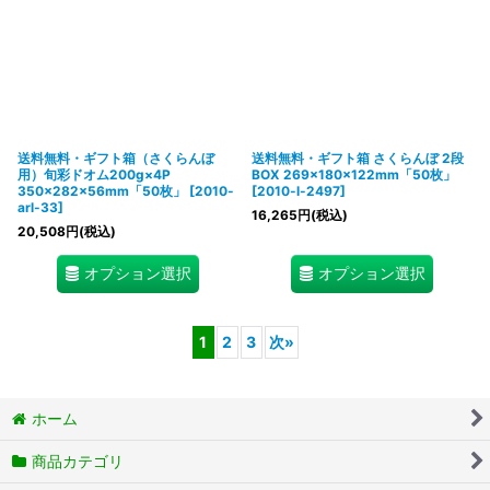
送料無料・ギフト箱（さくらんぼ
送料無料・ギフト箱 さくらんぼ 2段
用）旬彩ドオム200g×4P
BOX 269×180×122mm「50枚」
350×282×56mm「50枚」
[
2010-
[
2010-l-2497
]
arl-33
]
16,265
円
(税込)
20,508
円
(税込)
オプション選択
オプション選択
1
2
3
次
»
ホーム
商品カテゴリ