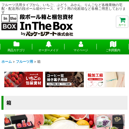
フルーツ汎用タイプから、いちご、ぶどう、みかん、りんごなど各種果物の宅
配・配送用の段ボール箱やケース、ギフト用の化粧箱など各種ご用意しておりま
す
カート
商品カテゴリ
オーダーメイド
マイページ
ご利用案内
ホーム
>
フルーツ用
>
箱
箱