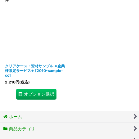
1
件
表示数
:
在庫あり
並び順
:
絞り込む
クリアケース・資材サンプル ※企業
様限定サービス※
[
2010-sample-
cc
]
2,210
円
(税込)
オプション選択
ホーム
商品カテゴリ