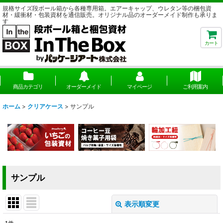
規格サイズ段ボール箱から各種専用箱。エアーキャップ、ウレタン等の梱包資
材・緩衝材・包装資材を通信販売。オリジナル品のオーダーメイド制作も承りま
す
カート
商品カテゴリ
オーダーメイド
マイページ
ご利用案内
ホーム
>
クリアケース
>
サンプル
サンプル
表示順変更
閉じる