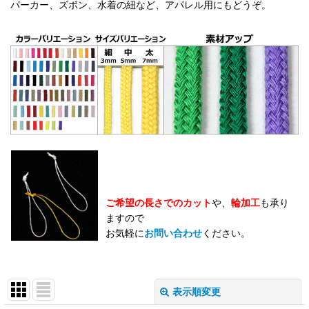
パーカー、ズボン、水着の紐など、アパレル用にもどうぞ。
ご希望の長さでのカット
や、
輪加工
も承り
ますので
お気軽に
お問い合わせ
ください。
表示順変更
閉じる