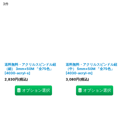
3
件
表示数
:
在庫あり
並び順
:
絞り込む
送料無料・アクリルスピンドル紐
送料無料・アクリルスピンドル紐
（細） 3mm×50M 「全75色」
（中） 5mm×50M 「全75色」
[
4030-acryl-s
]
[
4030-acryl-m
]
2,830
円
(税込)
3,080
円
(税込)
オプション選択
オプション選択