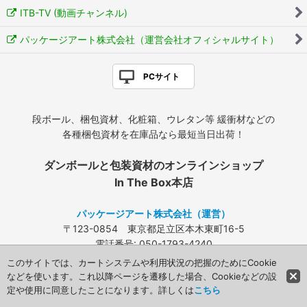
ITB-TV (動画チャンネル)
パッケージアート株式会社（運営会社オフィシャルサイト）
PCサイト
段ボール、梱包資材、化粧箱、ウレタン等 緩衝材などの
各種梱包資材を在庫品なら最短当日出荷！
ダンボールと包装資材のオンラインショップ
In The Box本店
パッケージアート株式会社（運営）
〒123-0854 東京都足立区本木東町16-5
電話番号: 050-1793-4240
FAX: 03-3840-4424
このサイトでは、カートシステムや利用状況の把握のためにCookie
メールアドレス:
info@packageart.co.jp
などを使います。これ以降ページを遷移した場合、Cookieなどの設
定や使用に同意したことになります。詳しくは
こちら
Copyright (C) 2008 Packageart. All Rights Reserved.