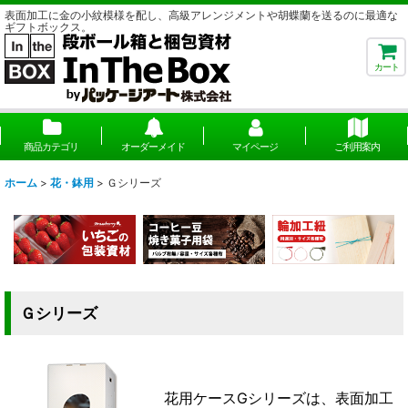
表面加工に金の小紋模様を配し、高級アレンジメントや胡蝶蘭を送るのに最適な
ギフトボックス。
カート
商品カテゴリ
オーダーメイド
マイページ
ご利用案内
ホーム
>
花・鉢用
>
Ｇシリーズ
Ｇシリーズ
花用ケースGシリーズは、表面加工