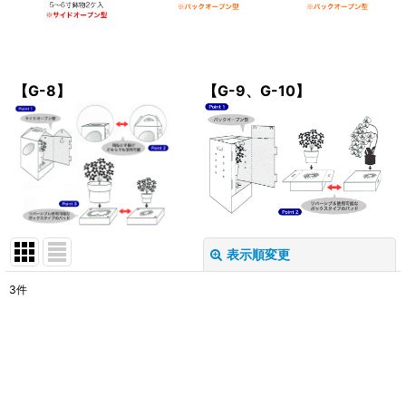
【G-8】
【G-9、G-10】
表示順変更
閉じる
3
件
表示数
:
在庫あり
並び順
: