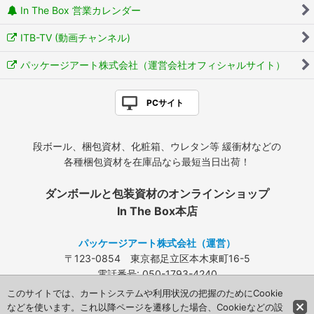
In The Box 営業カレンダー
ITB-TV (動画チャンネル)
パッケージアート株式会社（運営会社オフィシャルサイト）
PCサイト
段ボール、梱包資材、化粧箱、ウレタン等 緩衝材などの
各種梱包資材を在庫品なら最短当日出荷！
ダンボールと包装資材のオンラインショップ
In The Box本店
パッケージアート株式会社（運営）
〒123-0854 東京都足立区本木東町16-5
電話番号: 050-1793-4240
FAX: 03-3840-4424
このサイトでは、カートシステムや利用状況の把握のためにCookie
メールアドレス:
info@packageart.co.jp
などを使います。これ以降ページを遷移した場合、Cookieなどの設