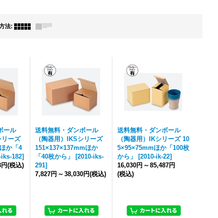
方法
:
ボール
送料無料・ダンボール
送料無料・ダンボール
シリーズ
（陶器用）IKSシリーズ
（陶器用）IKシリーズ 10
mmほか「4
151×137×137mmほか
5×95×75mmほか「100枚
-iks-182
]
「40枚から」
[
2010-iks-
から」
[
2010-ik-22
]
58円
(税込)
291
]
16,030円
～
85,487円
7,827円
～
38,030円
(税込)
(税込)