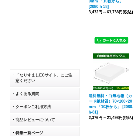
0mm 「10枚から」
[
2080-h-58
]
3,432円
～
63,738円
(税込)
「なりすましECサイト」にご注
意ください
よくある質問
送料無料・白無地箱（カ
ード紙材質）70×100×20
クーポンご利用方法
mm 「10枚から」
[
2080-
h-81
]
2,376円
～
21,498円
(税込)
商品レビューについて
特集一覧ページ