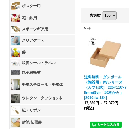
ポスター用
表示数
:
花・鉢用
55
件
スポーツギア用
クリアケース
袋
販促シール・ラベル
気泡緩衝材
送料無料・ダンボール
（陶器用）IWシリーズ
発泡スチロール・発泡体
（カブセ式） 225×110×7
8mmほか「50枚から」
[
2010-iw-184
]
ウレタン・クッション材
13,280円
～
37,872円
(税込)
紐・リボン
封筒/伝票袋