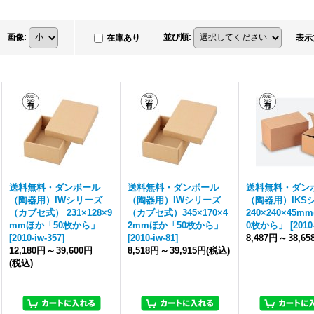
画像
:
並び順
:
在庫あり
表示
送料無料・ダンボール
送料無料・ダンボール
送料無料・ダン
（陶器用）IWシリーズ
（陶器用）IWシリーズ
（陶器用）IKS
（カブセ式） 231×128×9
（カブセ式）345×170×4
240×240×45
mmほか「50枚から」
2mmほか「50枚から」
0枚から」
[
2010
[
2010-iw-357
]
[
2010-iw-81
]
8,487円
～
38,6
12,180円
～
39,600円
8,518円
～
39,915円
(税込)
(税込)