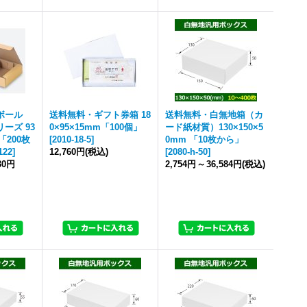
ボール
送料無料・ギフト券箱 18
送料無料・白無地箱（カ
ーズ 93
0×95×15mm「100個」
ード紙材質）130×150×5
「200枚
[
2010-18-5
]
0mm 「10枚から」
122
]
12,760円
(税込)
[
2080-h-50
]
30円
2,754円
～
36,584円
(税込)