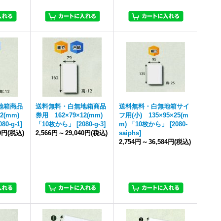
地箱商品
送料無料・白無地箱商品
送料無料・白無地箱サイ
2(mm)
券用 162×79×12(mm)
フ用(小) 135×95×25(m
080-g-1
]
「10枚から」
[
2080-g-3
]
m) 「10枚から」
[
2080-
50円
(税込)
2,566円
～
29,040円
(税込)
saiphs
]
2,754円
～
36,584円
(税込)