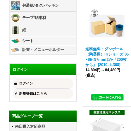
包装紙/タグ/パッキン
テープ/結束材
紙
シート
送料無料・ダンボール
証書・メニューホルダー
（陶器用）IKシリーズ 86
×86×97mmほか「200枚
から」
[
2010-ik-368
]
ログイン
14,804円
～
84,480円
(税込)
ログイン
新規登録はこちら
商品グループ一覧
来店購入対応商品