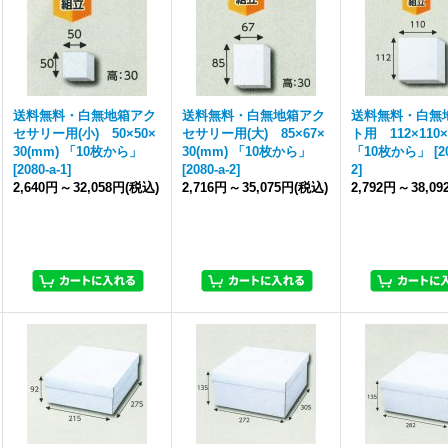
送料無料・白無地箱アク
送料無料・白無地箱アク
送料無料・白無
セサリー用(小) 50×50×
セサリー用(大) 85×67×
ト用 112×110×
30(mm) 「10枚から」
30(mm) 「10枚から」
「10枚から」
[
2
[
2080-a-1
]
[
2080-a-2
]
2
]
2,640円
～
32,058円
(税込)
2,716円
～
35,075円
(税込)
2,792円
～
38,0