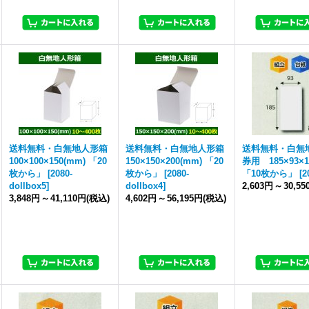
送料無料・白無地人形箱
送料無料・白無地人形箱
送料無料・白無
100×100×150(mm) 「20
150×150×200(mm) 「20
券用 185×93×1
枚から」
[
2080-
枚から」
[
2080-
「10枚から」
[
2
dollbox5
]
dollbox4
]
2,603円
～
30,5
3,848円
～
41,110円
(税込)
4,602円
～
56,195円
(税込)