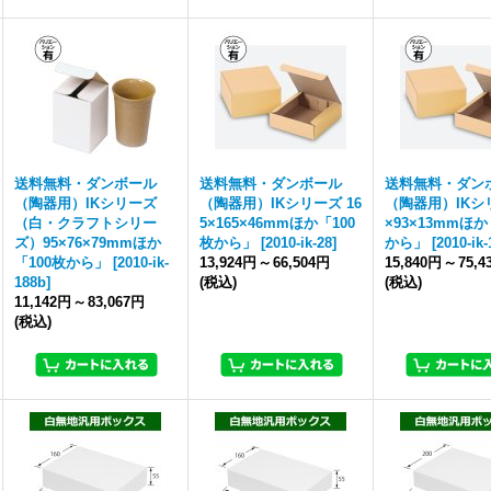
送料無料・ダンボール
送料無料・ダンボール
送料無料・ダン
（陶器用）IKシリーズ
（陶器用）IKシリーズ 16
（陶器用）IKシリ
（白・クラフトシリー
5×165×46mmほか「100
×93×13mmほか
ズ）95×76×79mmほか
枚から」
[
2010-ik-28
]
から」
[
2010-ik-
「100枚から」
[
2010-ik-
13,924円
～
66,504円
15,840円
～
75,4
188b
]
(税込)
(税込)
11,142円
～
83,067円
(税込)