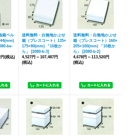
地箱ベル
送料無料・白無地かぶせ
送料無料・白無地かぶせ
44(mm)
箱（プレスコート）135×
箱（プレスコート）160×
080-be-
175×80(mm) 「10枚か
205×100(mm) 「10枚か
ら」
[
2080-b-3
]
ら」
[
2080-b-2
]
92円
(税込)
4,527円
～
107,487円
4,678円
～
113,520円
(税込)
(税込)