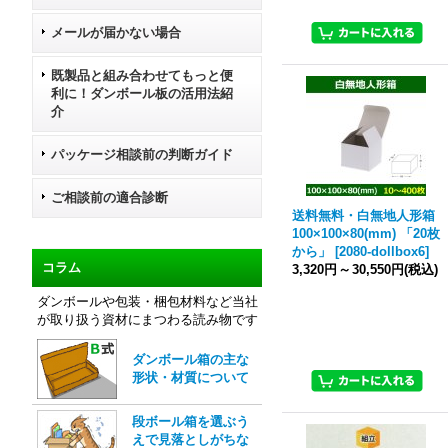
メールが届かない場合
既製品と組み合わせてもっと便
利に！ダンボール板の活用法紹
介
パッケージ相談前の判断ガイド
ご相談前の適合診断
送料無料・白無地人形箱
100×100×80(mm) 「20枚
から」
[
2080-dollbox6
]
コラム
3,320円
～
30,550円
(税込)
ダンボールや包装・梱包材料など当社
が取り扱う資材にまつわる読み物です
ダンボール箱の主な
形状・材質について
段ボール箱を選ぶう
えで見落としがちな