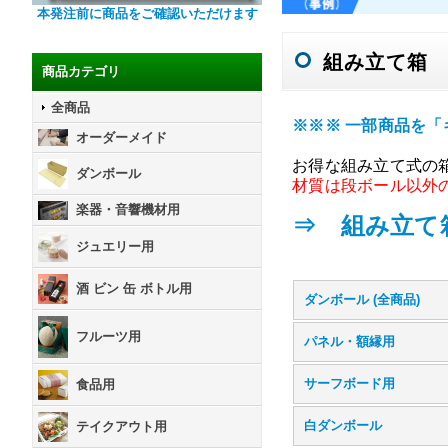
本発注前に商品をご確認いただけます
組み立て箱
商品カテゴリ
全商品
※※※ 一部商品を「
オーダーメイド
お得な組み立て式の
ダンボール
材質は段ボール以外
楽器・音響機材用
⇒ 組み立て
ジュエリー用
酒 ビン 缶 ボトル用
ダンボール (全商品)
フルーツ用
パネル・額縁用
サーフボード用
食品用
白ダンボール
テイクアウト用