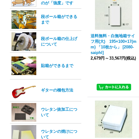
のが「強度」です
段ボール箱ができる
まで
送料無料・白無地箱サイ
段ボール箱の仕上げ
フ用(大) 195×100×17(m
について
m) 「10枚から」
[
2080-
saiphl
]
2,679円
～
33,567円
(税込)
貼箱ができるまで
ギターの梱包方法
ウレタン抜加工につ
いて
ウレタンの焼けにつ
いて