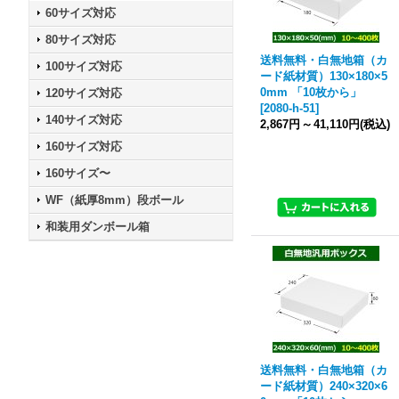
60サイズ対応
80サイズ対応
送料無料・白無地箱（カ
100サイズ対応
ード紙材質）130×180×5
0mm 「10枚から」
120サイズ対応
[
2080-h-51
]
140サイズ対応
2,867円
～
41,110円
(税込)
160サイズ対応
160サイズ〜
WF（紙厚8mm）段ボール
和装用ダンボール箱
送料無料・白無地箱（カ
ード紙材質）240×320×6