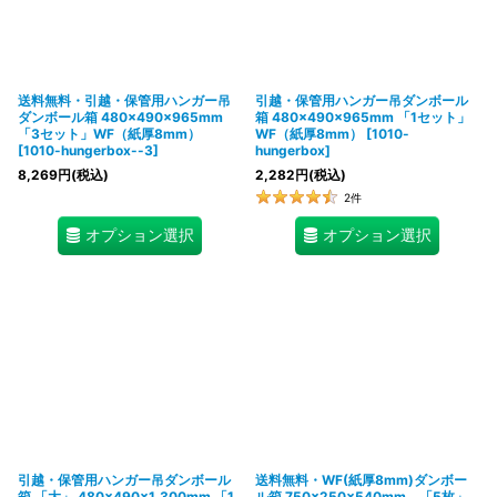
送料無料・引越・保管用ハンガー吊
引越・保管用ハンガー吊ダンボール
ダンボール箱 480×490×965mm
箱 480×490×965mm 「1セット」
「3セット」WF（紙厚8mm）
WF（紙厚8mm）
[
1010-
[
1010-hungerbox--3
]
hungerbox
]
8,269
円
(税込)
2,282
円
(税込)
2
件
オプション選択
オプション選択
引越・保管用ハンガー吊ダンボール
送料無料・WF(紙厚8mm)ダンボー
箱 「大」 480×490×1,300mm 「1
ル箱 750×250×540mm 「5枚」