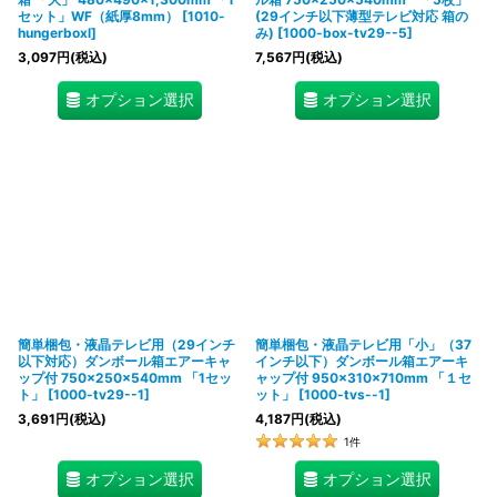
セット」WF（紙厚8mm）
[
1010-
(29インチ以下薄型テレビ対応 箱の
hungerboxl
]
み)
[
1000-box-tv29--5
]
3,097
円
(税込)
7,567
円
(税込)
オプション選択
オプション選択
簡単梱包・液晶テレビ用（29インチ
簡単梱包・液晶テレビ用「小」（37
以下対応）ダンボール箱エアーキャ
インチ以下）ダンボール箱エアーキ
ップ付 750×250×540mm 「1セッ
ャップ付 950×310×710mm 「１セ
ト」
[
1000-tv29--1
]
ット」
[
1000-tvs--1
]
3,691
円
(税込)
4,187
円
(税込)
1
件
オプション選択
オプション選択