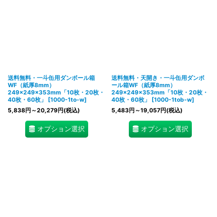
送料無料・一斗缶用ダンボール箱
送料無料・天開き・一斗缶用ダンボ
WF（紙厚8mm）
ール箱WF（紙厚8mm）
249×249×353mm「10枚・20枚・
249×249×353mm「10枚・20枚・
40枚・60枚」
[
1000-1to-w
]
40枚・60枚」
[
1000-1tob-w
]
5,838
円
～20,279
円
(税込)
5,483
円
～19,057
円
(税込)
オプション選択
オプション選択