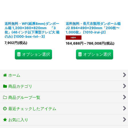
送料無料・WF(紙厚8mm)ダンボー
送料無料・長尺衣類用ダンボール箱
ル箱 1,200×360×820mm 「3
J2 894×490×290mm「200枚〜
枚」(46インチ以下薄型テレビ大 箱
1,000枚」
[
1010-irui-j2
]
のみ)
[
1000-box-tvl--3
]
7,902
円
(税込)
164,686
円
～786,008
円
(税込)
オプション選択
オプション選択
ホーム
商品カテゴリ
商品グループ一覧
最近チェックしたアイテム
お気に入り