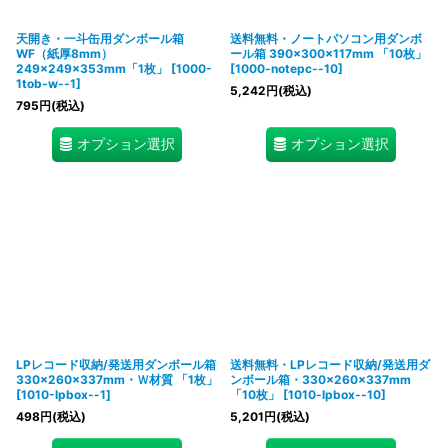
天開き・一斗缶用ダンボール箱
送料無料・ノートパソコン用ダンボ
WF（紙厚8mm）
ール箱 390×300×117mm 「10枚」
249×249×353mm「1枚」
[
1000-
[
1000-notepc--10
]
1tob-w--1
]
5,242
円
(税込)
795
円
(税込)
オプション選択
オプション選択
LPレコード収納/発送用ダンボール箱
送料無料・LPレコード収納/発送用ダ
330×260×337mm・Ｗ材質 「1枚」
ンボール箱・330×260×337mm
[
1010-lpbox--1
]
「10枚」
[
1010-lpbox--10
]
498
円
(税込)
5,201
円
(税込)