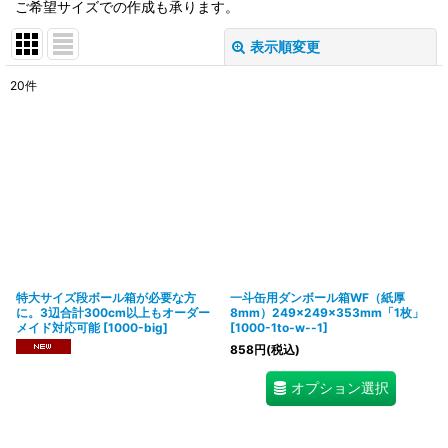
ご希望サイズでの作成も承ります。
表示順変更
閉じる
20
件
表示数
:
在庫あり
並び順
:
絞り込む
特大サイズ段ボール箱が必要な方
一斗缶用ダンボール箱WF（紙厚
に。3辺合計300cm以上もオーダー
8mm）249×249×353mm「1枚」
メイド対応可能
[
1000-big
]
[
1000-1to-w--1
]
858
円
(税込)
オプション選択