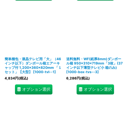
簡単梱包・液晶テレビ用「大」（46
送料無料・WF(紙厚8mm)ダンボー
インチ以下）ダンボール箱エアーキ
ル箱 950×310×719mm「3枚」(37
ャップ付 1,200×360×820mm 「１
インチ以下薄型テレビ小 箱のみ)
セット」
【大型】
[
1000-tvl--1
]
[
1000-box-tvs--3
]
4,834
円
(税込)
6,286
円
(税込)
オプション選択
オプション選択