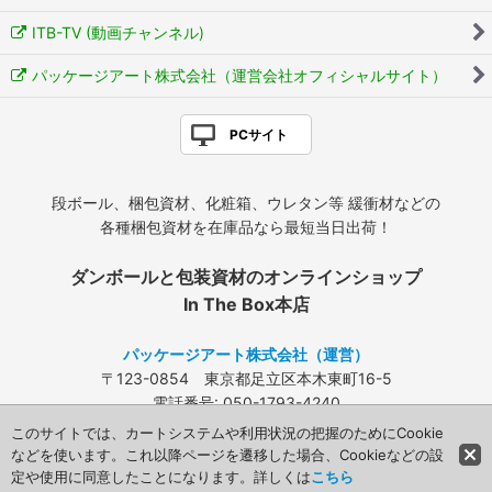
ITB-TV (動画チャンネル)
パッケージアート株式会社（運営会社オフィシャルサイト）
PCサイト
段ボール、梱包資材、化粧箱、ウレタン等 緩衝材などの
各種梱包資材を在庫品なら最短当日出荷！
ダンボールと包装資材のオンラインショップ
In The Box本店
パッケージアート株式会社（運営）
〒123-0854 東京都足立区本木東町16-5
電話番号: 050-1793-4240
FAX: 03-3840-4424
このサイトでは、カートシステムや利用状況の把握のためにCookie
メールアドレス:
info@packageart.co.jp
などを使います。これ以降ページを遷移した場合、Cookieなどの設
定や使用に同意したことになります。詳しくは
こちら
Copyright (C) 2008 Packageart. All Rights Reserved.