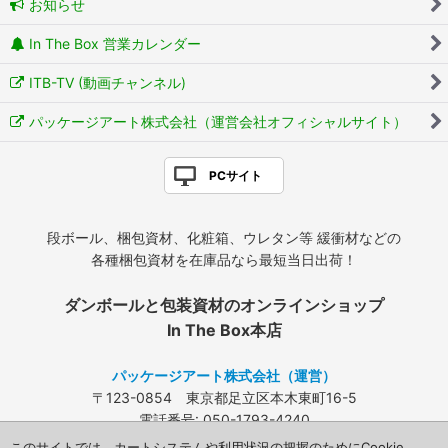
お知らせ
In The Box 営業カレンダー
ITB-TV (動画チャンネル)
パッケージアート株式会社（運営会社オフィシャルサイト）
PCサイト
段ボール、梱包資材、化粧箱、ウレタン等 緩衝材などの
各種梱包資材を在庫品なら最短当日出荷！
ダンボールと包装資材のオンラインショップ
In The Box本店
パッケージアート株式会社（運営）
〒123-0854 東京都足立区本木東町16-5
電話番号: 050-1793-4240
FAX: 03-3840-4424
このサイトでは、カートシステムや利用状況の把握のためにCookie