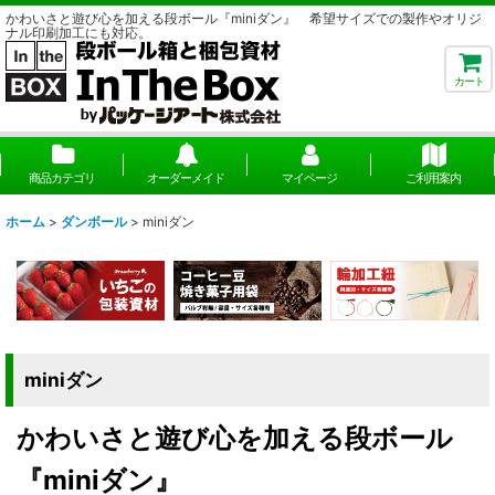
かわいさと遊び心を加える段ボール『miniダン』 希望サイズでの製作やオリジ
ナル印刷加工にも対応。
カート
商品カテゴリ
オーダーメイド
マイページ
ご利用案内
ホーム
>
ダンボール
>
miniダン
miniダン
かわいさと遊び心を加える段ボール
『miniダン』