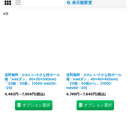
表示順変更
閉じる
4
件
表示数
:
在庫あり
並び順
:
絞り込む
送料無料・かわいい小さな段ボール
送料無料・かわいい小さな段ボール
箱「miniダン」30×30×30(mm)
箱「miniダン」40×40×40(mm)
「20枚・50枚」
[
1000-mini30-
「20枚・50枚から」
[
1000-
-20
]
mini40--20
]
4,493
円
～7,004
円
(税込)
4,749
円
～7,645
円
(税込)
オプション選択
オプション選択