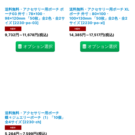
送料無料・アクセサリー用ポーチ ポ
送料無料・アクセサリー用ポーチ XL
ーチ03 外寸：78×100・
ポーチ 外寸：80×100・
98×120mm 「50枚」全2色・全2サ
100×130mm 「50枚」全2色・全2
イズ
[
2230-po-03
]
サイズ
[
2230-po-xl
]
9,732
円
～11,678
円
(税込)
14,385
円
～17,517
円
(税込)
オプション選択
オプション選択
送料無料・アクセサリー用ポーチ
蝶々ジュエリーポーチ（1）「10個」
全4サイズ
[
2230-ch
]
5,264
円
～7,599
円
(税込)