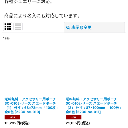
各種ジュエリーに対応。
商品により名入にも対応しています。
表示順変更
閉じる
17
件
表示数
:
在庫あり
並び順
:
絞り込む
送料無料・アクセサリー用ポーチ
送料無料・アクセサリー用ポーチ
SC-010シリーズ スエードポーチ
SC-010シリーズ スエードポーチ
（1） 外寸：68×78mm 「100枚」
（2） 外寸：87×100mm 「100枚」
全6色
[
2230-sc-010
]
全6色
[
2230-sc-011
]
15,232
円
(税込)
21,155
円
(税込)