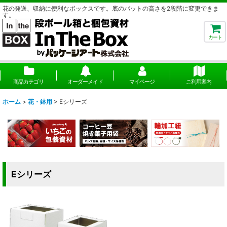
花の発送、収納に便利なボックスです。底のパットの高さを2段階に変更できま
す。
カート
商品カテゴリ
オーダーメイド
マイページ
ご利用案内
ホーム
>
花・鉢用
>
Eシリーズ
Eシリーズ