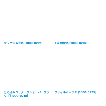
サック式 A式底
[
1000-0212
]
A式 地獄底
[
1000-0216
]
はめ込みロック・フルオーバーフラ
ファイルボックス
[
1000-0225
]
ップ
[
1000-0218
]