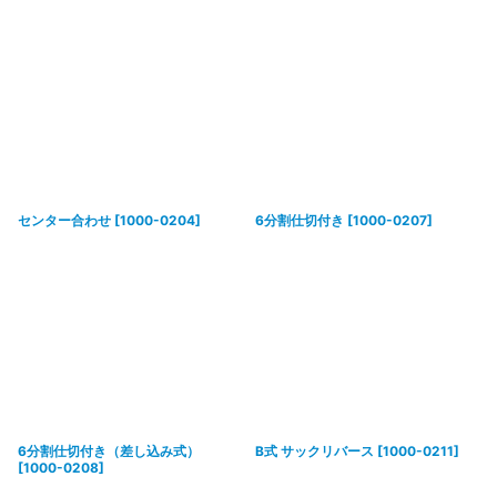
センター合わせ
[
1000-0204
]
6分割仕切付き
[
1000-0207
]
6分割仕切付き（差し込み式）
B式 サックリバース
[
1000-0211
]
[
1000-0208
]