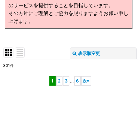
のサービスを提供することを目指しています。
その方針にご理解とご協力を賜りますようお願い申し
上げます。
表示順変更
閉じる
301
件
サブカテゴリ
:
1
2
3
...
6
次
»
表示数
:
在庫あり
並び順
:
絞り込む