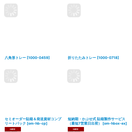
八角形トレー
[
1000-0459
]
折りたたみトレー
[
1000-0718
]
セミオーダー貼箱＆発送資材コンプ
短納期・かぶせ式 貼箱製作サービス
リートパック
[
om-hb-cp
]
（最短7営業日出荷）
[
om-hbox-ex
]