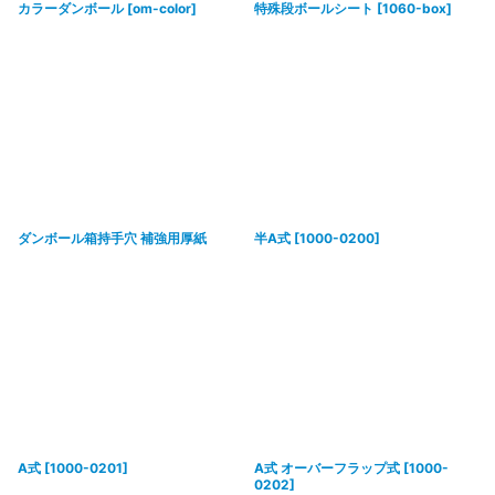
カラーダンボール
[
om-color
]
特殊段ボールシート
[
1060-box
]
ダンボール箱持手穴 補強用厚紙
半A式
[
1000-0200
]
A式
[
1000-0201
]
A式 オーバーフラップ式
[
1000-
0202
]