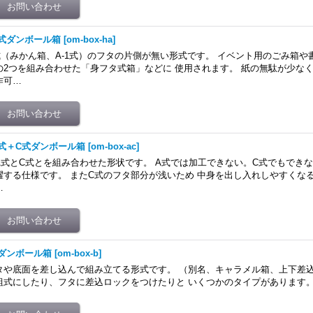
式ダンボール箱
[
om-box-ha
]
式（みかん箱、A-1式）のフタの片側が無い形式です。 イベント用のごみ箱や
の2つを組み合わせた「身フタ式箱」などに 使用されます。 紙の無駄が少な
作可…
式＋C式ダンボール箱
[
om-box-ac
]
A式とC式とを組み合わせた形状です。 A式では加工できない。C式でもできな
躍する仕様です。 またC式のフタ部分が浅いため 中身を出し入れしやすくな
…
ダンボール箱
[
om-box-b
]
タや底面を差し込んで組み立てる形式です。 （別名、キャラメル箱、上下差
組式にしたり、フタに差込ロックをつけたりと いくつかのタイプがあります。