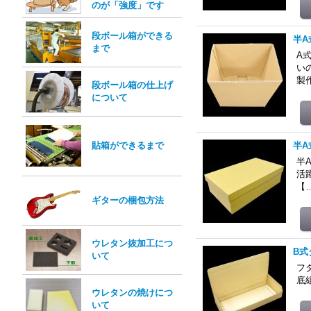
のが「強度」です
段ボール箱ができる
半A
まで
A
い
製
段ボール箱の仕上げ
について
貼箱ができるまで
半A
半
活
【
ギターの梱包方法
ウレタン抜加工につ
B式
いて
フ
底
ウレタンの焼けにつ
いて