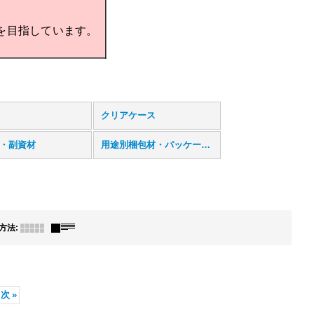
を目指しています。
クリアケース
・副資材
用途別梱包材・パッケージ事例
方法
:
次
»