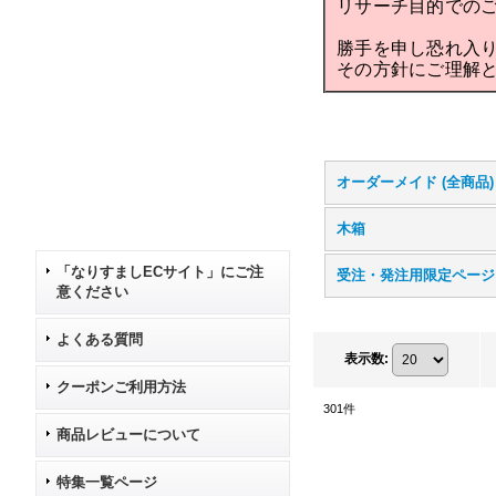
リサーチ目的での
勝手を申し恐れ入
その方針にご理解
オーダーメイド (全商品)
木箱
「なりすましECサイト」にご注
受注・発注用限定ページ
意ください
よくある質問
表示数
:
クーポンご利用方法
301
件
商品レビューについて
特集一覧ページ