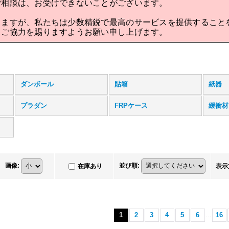
ご相談は、お受けできないことがございます。
りますが、私たちは少数精鋭で最高のサービスを提供すること
とご協力を賜りますようお願い申し上げます。
ダンボール
貼箱
紙器
プラダン
FRPケース
緩衝材
画像
:
並び順
:
在庫あり
表示
1
2
3
4
5
6
...
16