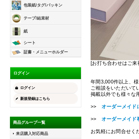
包装紙/タグ/パッキン
テープ/結束材
紙
シート
証書・メニューホルダー
[お打ち合わせはご来
ログイン
年間3,000件以上
ご相談をいただいて
ログイン
掲載以外でも様々な
新規登録はこちら
>>
オーダーメイド
>>
オーダーメイド
商品グループ一覧
お気軽にお問合せく
来店購入対応商品