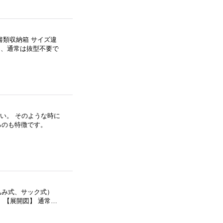
書類収納箱 サイズ違
く、通常は抜型不要で
い。 そのような時に
るのも特徴です。
込み式、サック式）
 【展開図】 通常…