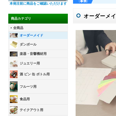
本発注前に商品をご確認いただけます
オーダーメ
商品カテゴリ
全商品
オーダーメイド
ダンボール
楽器・音響機材用
ジュエリー用
酒 ビン 缶 ボトル用
フルーツ用
食品用
テイクアウト用