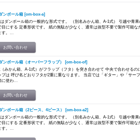
ダンボール箱
[
om-box-a
]
式はダンボール箱の一般的な形式です。 （別名みかん箱、A-1式） 引越や青
で目にする 定番形状です。 紙の無駄が少なく、通常は抜型不要で製作可能な
ます。…
ダンボール箱（オーバーフラップ）
[
om-box-of
]
式（みかん箱、A-1式）がフラップ（フタ）を突き合わせて 中央で合わせるの
ップは 呼び名どおりフタが2重に重なります。 当店では「ギター」や「サー
箱に使わ…
ダンボール箱（2ピース、4ピース）
[
om-box-a2
]
式はダンボール箱の一般的な形式です。 （別名みかん箱、A-1式） 引越や青
で目にする 定番形状です。 紙の無駄が少なく、通常は抜型不要で製作可能な
ます。…