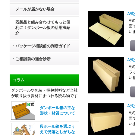
メールが届かない場合
A式
A
既製品と組み合わせてもっと便
面
利に！ダンボール板の活用法紹
い
介
パッケージ相談前の判断ガイド
ご相談前の適合診断
A式
A
ラ
い
コラム
ダンボールや包装・梱包材料など当社
が取り扱う資材にまつわる読み物です
A式
ダンボール箱の主な
A
形状・材質について
面
い
段ボール箱を選ぶう
えで見落としがちな