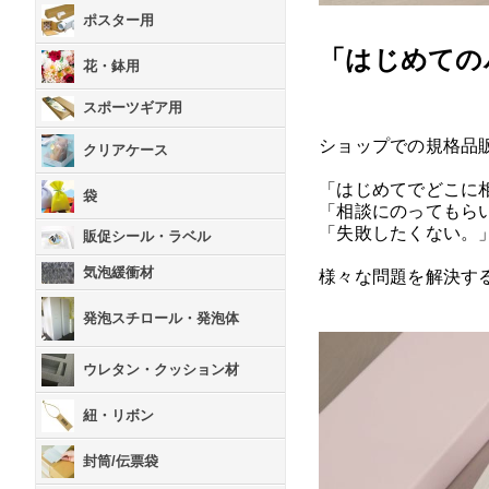
ポスター用
「はじめての
花・鉢用
スポーツギア用
ショップでの規格品
クリアケース
「はじめてでどこに
袋
「相談にのってもら
「失敗したくない。
販促シール・ラベル
気泡緩衝材
様々な問題を解決す
発泡スチロール・発泡体
ウレタン・クッション材
紐・リボン
封筒/伝票袋