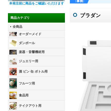
本発注前に商品をご確認いただけます
プラダン
商品カテゴリ
全商品
オーダーメイド
ダンボール
楽器・音響機材用
ジュエリー用
酒 ビン 缶 ボトル用
フルーツ用
食品用
テイクアウト用