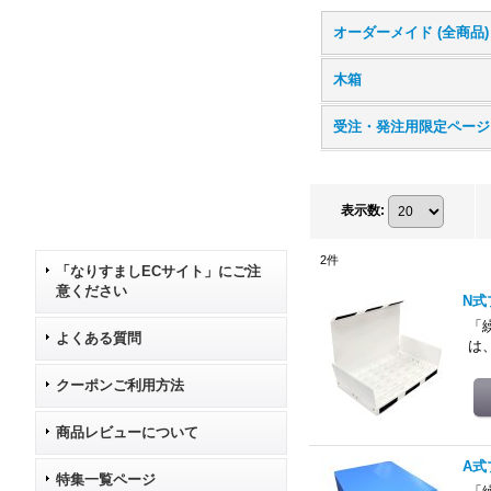
オーダーメイド (全商品)
木箱
受注・発注用限定ページ
表示数
:
2
件
「なりすましECサイト」にご注
意ください
N式
「
よくある質問
は
クーポンご利用方法
商品レビューについて
A式
特集一覧ページ