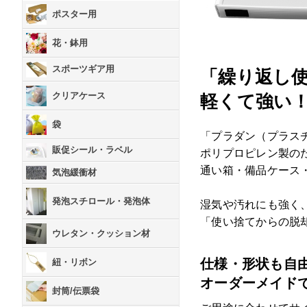
ポスター用
花・鉢用
スポーツギア用
「繰り返し
クリアケース
軽くて強い
袋
「プラダン（プラス
販促シール・ラベル
ポリプロピレン製の
通い箱・備品ケース
気泡緩衝材
発泡スチロール・発泡体
湿気や汚れにも強く
「使い捨てからの脱
ウレタン・クッション材
仕様・形状も自
紐・リボン
オーダーメイド
封筒/伝票袋