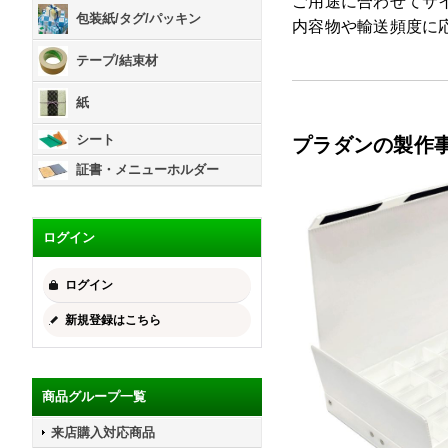
ご用途に合わせてサ
包装紙/タグ/パッキン
内容物や輸送頻度に
テープ/結束材
紙
シート
プラダンの製作
証書・メニューホルダー
ログイン
ログイン
新規登録はこちら
商品グループ一覧
来店購入対応商品