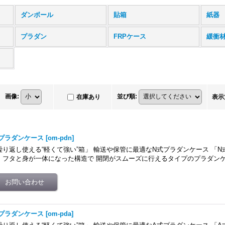
ダンボール
貼箱
紙器
プラダン
FRPケース
緩衝
画像
:
並び順
:
在庫あり
表示
プラダンケース
[
om-pdn
]
繰り返し使える“軽くて強い”箱」 輸送や保管に最適なN式プラダンケース 「
、フタと身が一体になった構造で 開閉がスムーズに行えるタイプのプラダンケ
プラダンケース
[
om-pda
]