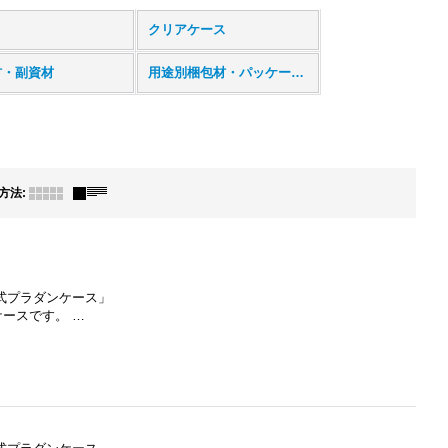
クリアケース
材・副資材
用途別梱包材・パッケージ事例
方法
:
N式プラダンケース」
ースです。 …