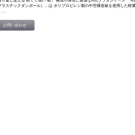
繰り返し使える“軽くて強い”箱」 輸送や保管に最適なA式プラダンケース 「
プラスチックダンボール）」は ポリプロピレン製の中空構造板を使用した軽
。…