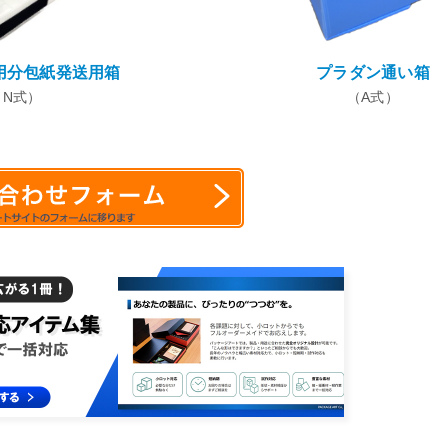
用分包紙発送用箱
プラダン通い箱
（N式）
（A式）