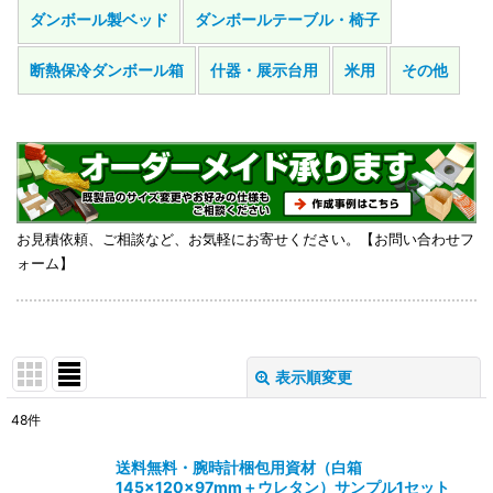
ダンボール製ベッド
ダンボールテーブル・椅子
断熱保冷ダンボール箱
什器・展示台用
米用
その他
お見積依頼、ご相談など、お気軽にお寄せください。
【お問い合わせフ
ォーム】
表示順変更
閉じる
48
件
表示数
:
送料無料・腕時計梱包用資材（白箱
145×120×97mm＋ウレタン）サンプル1セット
在庫あり