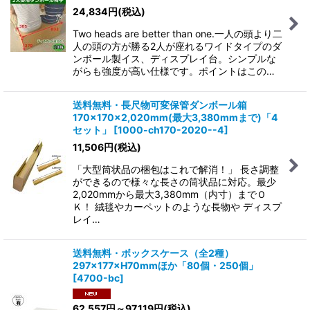
24,834
円
(税込)
Two heads are better than one.一人の頭より二
人の頭の方が勝る2人が座れるワイドタイプのダ
ンボール製イス、ディスプレイ台。シンプルな
がらも強度が高い仕様です。ポイントはこの…
送料無料・長尺物可変保管ダンボール箱
170×170×2,020mm(最大3,380mmまで)「4
セット」
[
1000-ch170-2020--4
]
11,506
円
(税込)
「大型筒状品の梱包はこれで解消！」 長さ調整
ができるので様々な長さの筒状品に対応。最少
2,020mmから最大3,380mm（内寸）までＯ
Ｋ！ 絨毯やカーペットのような長物や ディスプ
レイ…
送料無料・ボックスケース（全2種）
297×177×H70mmほか「80個・250個」
[
4700-bc
]
62,557
円
～97,119
円
(税込)