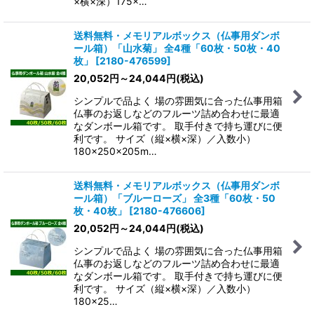
×横×深）175×…
送料無料・メモリアルボックス（仏事用ダンボ
ール箱）「山水菊」 全4種「60枚・50枚・40
枚」
[
2180-476599
]
20,052
円
～24,044
円
(税込)
シンプルで品よく 場の雰囲気に合った仏事用箱
仏事のお返しなどのフルーツ詰め合わせに最適
なダンボール箱です。 取手付きで持ち運びに便
利です。 サイズ（縦×横×深）／入数小）
180×250×205m…
送料無料・メモリアルボックス（仏事用ダンボ
ール箱）「ブルーローズ」 全3種「60枚・50
枚・40枚」
[
2180-476606
]
20,052
円
～24,044
円
(税込)
シンプルで品よく 場の雰囲気に合った仏事用箱
仏事のお返しなどのフルーツ詰め合わせに最適
なダンボール箱です。 取手付きで持ち運びに便
利です。 サイズ（縦×横×深）／入数小）
180×25…