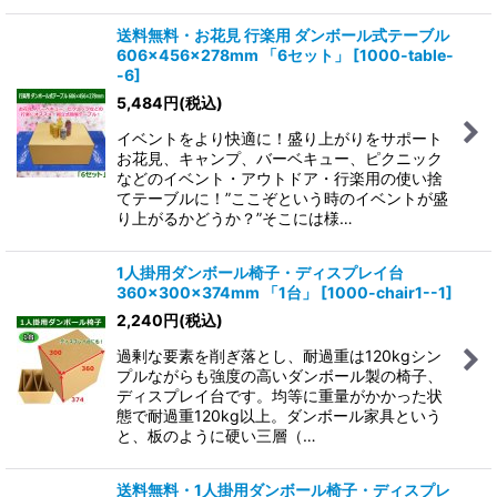
送料無料・お花見 行楽用 ダンボール式テーブル
606×456×278mm 「6セット」
[
1000-table-
-6
]
5,484
円
(税込)
イベントをより快適に！盛り上がりをサポート
お花見、キャンプ、バーベキュー、ピクニック
などのイベント・アウトドア・行楽用の使い捨
てテーブルに！”ここぞという時のイベントが盛
り上がるかどうか？”そこには様…
1人掛用ダンボール椅子・ディスプレイ台
360×300×374mm 「1台」
[
1000-chair1--1
]
2,240
円
(税込)
過剰な要素を削ぎ落とし、耐過重は120kgシン
プルながらも強度の高いダンボール製の椅子、
ディスプレイ台です。均等に重量がかかった状
態で耐過重120kg以上。ダンボール家具という
と、板のように硬い三層（…
送料無料・1人掛用ダンボール椅子・ディスプレ