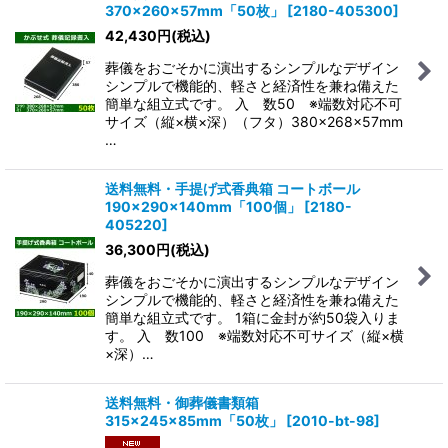
370×260×57mm「50枚」
[
2180-405300
]
42,430
円
(税込)
葬儀をおごそかに演出するシンプルなデザイン
シンプルで機能的、軽さと経済性を兼ね備えた
簡単な組立式です。 入 数50 ※端数対応不可
サイズ（縦×横×深）（フタ）380×268×57mm
…
送料無料・手提げ式香典箱 コートボール
190×290×140mm「100個」
[
2180-
405220
]
36,300
円
(税込)
葬儀をおごそかに演出するシンプルなデザイン
シンプルで機能的、軽さと経済性を兼ね備えた
簡単な組立式です。 1箱に金封が約50袋入りま
す。 入 数100 ※端数対応不可サイズ（縦×横
×深）…
送料無料・御葬儀書類箱
315×245×85mm「50枚」
[
2010-bt-98
]