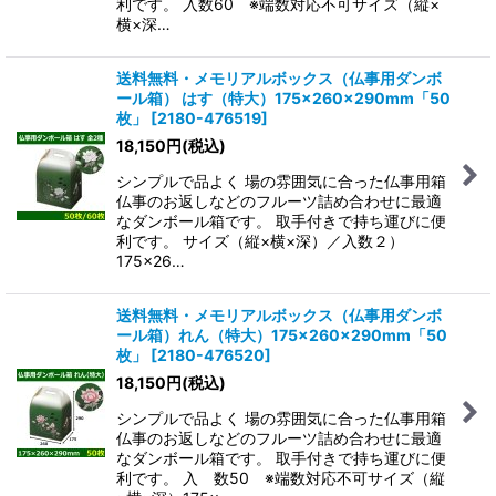
利です。 入数60 ※端数対応不可サイズ（縦×
横×深…
送料無料・メモリアルボックス（仏事用ダンボ
ール箱） はす（特大）175×260×290mm「50
枚」
[
2180-476519
]
18,150
円
(税込)
シンプルで品よく 場の雰囲気に合った仏事用箱
仏事のお返しなどのフルーツ詰め合わせに最適
なダンボール箱です。 取手付きで持ち運びに便
利です。 サイズ（縦×横×深）／入数２）
175×26…
送料無料・メモリアルボックス（仏事用ダンボ
ール箱）れん（特大）175×260×290mm「50
枚」
[
2180-476520
]
18,150
円
(税込)
シンプルで品よく 場の雰囲気に合った仏事用箱
仏事のお返しなどのフルーツ詰め合わせに最適
なダンボール箱です。 取手付きで持ち運びに便
利です。 入 数50 ※端数対応不可サイズ（縦