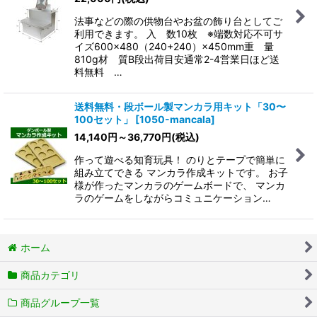
法事などの際の供物台やお盆の飾り台としてご
利用できます。 入 数10枚 ※端数対応不可サ
イズ600×480（240+240）×450mm重 量
810g材 質B段出荷目安通常2-4営業日ほど送
料無料 …
送料無料・段ボール製マンカラ用キット「30〜
100セット」
[
1050-mancala
]
14,140
円
～36,770
円
(税込)
作って遊べる知育玩具！ のりとテープで簡単に
組み立てできる マンカラ作成キットです。 お子
様が作ったマンカラのゲームボードで、 マンカ
ラのゲームをしながらコミュニケーション…
ホーム
商品カテゴリ
商品グループ一覧