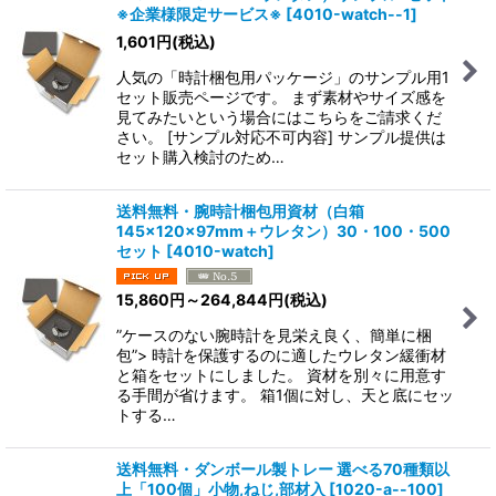
※企業様限定サービス※
[
4010-watch--1
]
1,601
円
(税込)
並び順
:
人気の「時計梱包用パッケージ」のサンプル用1
セット販売ページです。 まず素材やサイズ感を
絞り込む
見てみたいという場合にはこちらをご請求くだ
さい。 [サンプル対応不可内容] サンプル提供は
セット購入検討のため…
送料無料・腕時計梱包用資材（白箱
145×120×97mm＋ウレタン）30・100・500
セット
[
4010-watch
]
15,860
円
～264,844
円
(税込)
”ケースのない腕時計を見栄え良く、簡単に梱
包”> 時計を保護するのに適したウレタン緩衝材
と箱をセットにしました。 資材を別々に用意す
る手間が省けます。 箱1個に対し、天と底にセッ
トする…
送料無料・ダンボール製トレー 選べる70種類以
上「100個」小物,ねじ,部材入
[
1020-a--100
]