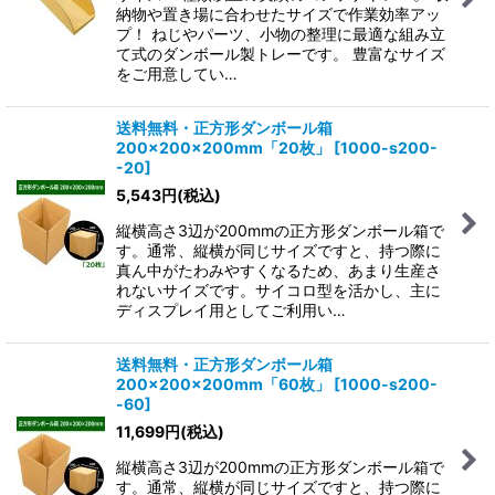
納物や置き場に合わせたサイズで作業効率アッ
プ！ ねじやパーツ、小物の整理に最適な組み立
て式のダンボール製トレーです。 豊富なサイズ
をご用意してい…
送料無料・正方形ダンボール箱
200×200×200mm「20枚」
[
1000-s200-
-20
]
5,543
円
(税込)
縦横高さ3辺が200mmの正方形ダンボール箱で
す。通常、縦横が同じサイズですと、持つ際に
真ん中がたわみやすくなるため、あまり生産さ
れないサイズです。サイコロ型を活かし、主に
ディスプレイ用としてご利用い…
送料無料・正方形ダンボール箱
200×200×200mm「60枚」
[
1000-s200-
-60
]
11,699
円
(税込)
縦横高さ3辺が200mmの正方形ダンボール箱で
す。通常、縦横が同じサイズですと、持つ際に