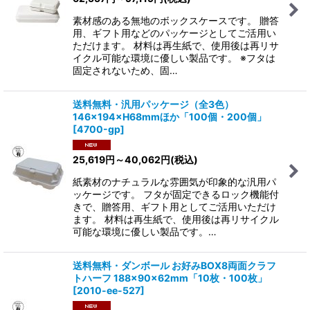
素材感のある無地のボックスケースです。 贈答
用、ギフト用などのパッケージとしてご活用い
ただけます。 材料は再生紙で、使用後は再リサ
イクル可能な環境に優しい製品です。 ※フタは
固定されないため、固…
送料無料・汎用パッケージ（全3色）
146×194×H68mmほか「100個・200個」
[
4700-gp
]
25,619
円
～40,062
円
(税込)
紙素材のナチュラルな雰囲気が印象的な汎用パ
ッケージです。 フタが固定できるロック機能付
きで、贈答用、ギフト用としてご活用いただけ
ます。 材料は再生紙で、使用後は再リサイクル
可能な環境に優しい製品です。…
送料無料・ダンボール お好みBOX8両面クラフ
トハーフ 188×90×62mm「10枚・100枚」
[
2010-ee-527
]