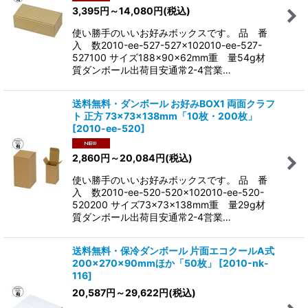
3,395
円
～14,080
円
(税込)
使い勝手のいいお好みボックスです。 品 番
入 数2010-ee-527-527x102010-ee-527-
527100 サイズ188×90×62mm重 量54g材
質ダンボール出荷目安通常2-4営業…
送料無料・ダンボール お好みBOX1 両面クラフ
ト 正方 73×73×138mm「10枚・200枚」
[
2010-ee-520
]
2,860
円
～20,084
円
(税込)
使い勝手のいいお好みボックスです。 品 番
入 数2010-ee-520-520x102010-ee-520-
520200 サイズ73×73×138mm重 量29g材
質ダンボール出荷目安通常2-4営業…
送料無料・保冷ダンボール 片面エコクールA式
200×270×90mmほか「50枚」
[
2010-nk-
116
]
20,587
円
～29,622
円
(税込)