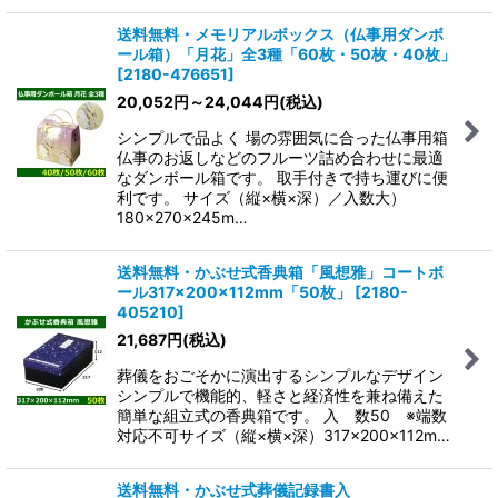
送料無料・メモリアルボックス（仏事用ダンボ
ール箱）「月花」全3種「60枚・50枚・40枚」
[
2180-476651
]
20,052
円
～24,044
円
(税込)
シンプルで品よく 場の雰囲気に合った仏事用箱
仏事のお返しなどのフルーツ詰め合わせに最適
なダンボール箱です。 取手付きで持ち運びに便
利です。 サイズ（縦×横×深）／入数大）
180×270×245m…
送料無料・かぶせ式香典箱「風想雅」コートボ
ール317×200×112mm「50枚」
[
2180-
405210
]
21,687
円
(税込)
葬儀をおごそかに演出するシンプルなデザイン
シンプルで機能的、軽さと経済性を兼ね備えた
簡単な組立式の香典箱です。 入 数50 ※端数
対応不可サイズ（縦×横×深）317×200×112m…
送料無料・かぶせ式葬儀記録書入