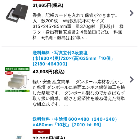
31,665
円
(税込)
香典、記帳カードを入れて保管ができます。
入 数200枚 ※端数対応不可サイズ
315×245×85mm重 量370g材 質E段仕 様
フタ・身出荷目安通常2-4営業日ほど送 料無
料 ※沖縄・離島はお問い…
送料無料・写真立付3段祭壇
(巾)830×(奥)720×(高)635mm「10個」
[
2180-464300
]
43,938
円
(税込)
軽い 安全 組立簡単！ ダンボール素材を活かし
た祭壇 ダンボールに表面エンボス銀箔加工を施
した祭壇です。 ダンボール製なのでかさばらず
取り扱い簡単。 軽さと経済性を兼ね備えた簡単
な組立式です。 …
送料無料・中陰壇 600×480（240+240）
×450mm「10枚」
[
2010-bt-99
]
22,000
円
(税込)