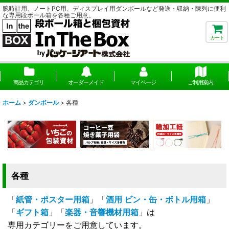
腕時計用、ノートPC用、ディスプレイ用ダンボールなど発送・収納・陳列に便利
な専用段ボール箱を各種ご用意。
カート
商品カテゴリ
オーダーメイド
マイページ
ご利用案内
ホーム
>
ダンボール
>
各種
各種
「
紙管・ポスター用箱
」「
酒用 ビン・缶・ボトル用箱
」
「
ギフト箱
」「
楽器・音響機材用箱
」は
専用カテゴリーをご用意しています。