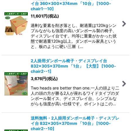
イ台 360×300×374mm 「10台」
[
1000-
chair1--10
]
11,601
円
(税込)
過剰な要素を削ぎ落とし、耐過重は120kgシン
プルながらも強度の高いダンボール製の椅子、
ディスプレイ台です。均等に重量がかかった状
態で耐過重120kg以上。ダンボール家具という
と、板のように硬い三層（…
2人掛用ダンボール椅子・ディスプレイ台
832×305×370mm 「1台」
【大型】
[
1000-
chair2--1
]
3,676
円
(税込)
Two heads are better than one.一人の頭より二
人の頭の方が勝る2人が座れるワイドタイプのダ
ンボール製イス、ディスプレイ台。シンプルな
がらも強度が高い仕様です。ポイントはこの…
送料無料・2人掛用ダンボール椅子・ディスプレ
イ台 832×305×370mm 「10台」
[
1000-
chair2--10
]