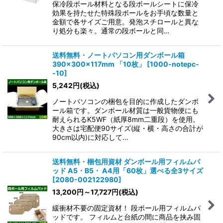
保冷段ボール材料となる段ボールシートに保冷
効果を持たせた特殊段ボールをお手頃な数量と
金額で各サイズご用意。発泡スチロールと異な
り処分も楽々。通常の段ボールと同…
送料無料・ノートパソコン用ダンボール箱
390×300×117mm 「10枚」
[
1000-notepc-
-10
]
5,242
円
(税込)
ノートパソコンの梱包を目的に作成したダンボ
ール箱です。ダンボール材質は一般貨物便にも
耐えられるK5WF（紙厚8mm二重段）を使用。
大きさは宅配便90サイズ(縦・横・高さの合計が
90cm以内)に対応して…
送料無料・梱包用資材 ダンボール用フィルムパ
ッド A5・B5・ A4用「60枚」選べる全3サイズ
[
2080-002122980
]
13,200
円
～17,727
円
(税込)
緩衝材不要の固定資材！ 段ボール用フィルムパ
ッドです。 フィルムと台紙の間に商品を挟み固