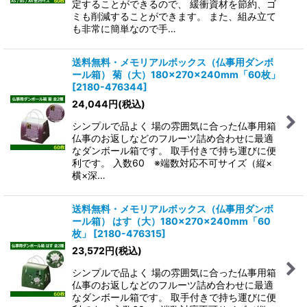
定することができるので、 緩衝資材を節約、ゴ
ミも削減することができます。 また、組み立て
も非常に簡単なので手…
送料無料・メモリアルボックス（仏事用ダンボ
ール箱） 菊（大）180×270×240mm「60枚」
[
2180-476344
]
24,044
円
(税込)
シンプルで品よく 場の雰囲気に合った仏事用箱
仏事のお返しなどのフルーツ詰め合わせに最適
なダンボール箱です。 取手付きで持ち運びに便
利です。 入数60 ※端数対応不可サイズ（縦×
横×深…
送料無料・メモリアルボックス（仏事用ダンボ
ール箱） はす（大）180×270×240mm「60
枚」
[
2180-476315
]
23,572
円
(税込)
シンプルで品よく 場の雰囲気に合った仏事用箱
仏事のお返しなどのフルーツ詰め合わせに最適
なダンボール箱です。 取手付きで持ち運びに便