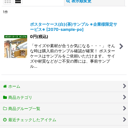
表示順変更
閉じる
1
件
表示数
:
ポスターケース(白)(茶)サンプル ※企業様限定サ
ービス※
[
2070-sample-po
]
在庫あり
0
円
(税込)
並び順
:
「サイズや素材が合うか気になる・・・」 そん
な時は購入前のサンプル確認が確実！ ポスター
ケースはサンプルをご依頼いただけます。 サイ
絞り込む
ズや材質などがご不安の際には、事前サンプ
ル…
ホーム
商品カテゴリ
商品グループ一覧
最近チェックしたアイテム