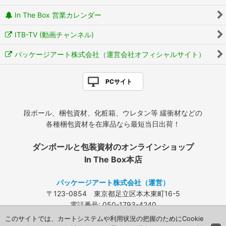
In The Box 営業カレンダー
ITB-TV (動画チャンネル)
パッケージアート株式会社（運営会社オフィシャルサイト）
PCサイト
段ボール、梱包資材、化粧箱、ウレタン等 緩衝材などの
各種梱包資材を在庫品なら最短当日出荷！
ダンボールと包装資材のオンラインショップ
In The Box本店
パッケージアート株式会社（運営）
〒123-0854 東京都足立区本木東町16-5
電話番号: 050-1793-4240
FAX: 03-3840-4424
このサイトでは、カートシステムや利用状況の把握のためにCookie