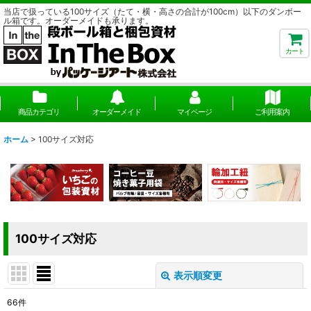
当店で扱っている100サイズ（たて・横・高さの合計が100cm）以下のダンボー
ル箱です。オーダーメイドも承ります。
カート
商品カテゴリ
オーダーメイド
マイページ
ご利用案内
ホーム
>
100サイズ対応
100サイズ対応
表示順変更
閉じる
66
件