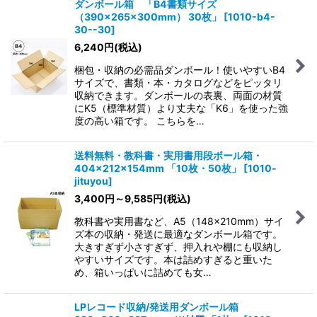
ダンボール箱 「B4書類サイズ
（390×265×300mm） 30枚」
[
1010-b4-
30--30
]
6,240
円
(税込)
梱包・収納の必需品ダンボール！使いやすいB4
サイズで、書類・本・カタログなどをピッタリ
収納できます。ダンボールの表裏、両面の材質
にK5（標準材質）より丈夫な「K6」を使った強
度の高い箱です。 こちらを…
送料無料・教科書・実用書用段ボール箱・
404×212×154mm 「10枚・50枚」
[
1010-
jituyou
]
3,400
円
～9,585
円
(税込)
教科書や実用書など、A5（148×210mm）サイ
ズ本の収納・発送に最適なダンボール箱です。
大きすぎず小さすぎず、押入れや棚にも収納し
やすいサイズです。本は詰めすぎると重いた
め、箱いっぱいに詰めても女…
LPレコード収納/発送用ダンボール箱