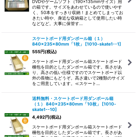
DVDやゲームソフト（190×135mmサイズ）用
の箱です。サイズをあわせているので使いやす
く、50本をすっきり収納！まとめてしまってお
きたい時や、身近な収納箱として使用したい時
などなど。大事に保管す…
スケートボード用ダンボール箱（１）
840×235×80mm「1枚」
[
1010-skate1--1
]
555
円
(税込)
スケートボード用ダンボール箱スケートボード
梱包を目的としたダンボール箱です。長さがあ
り、高さの低い仕様ですのでスケートボード以
外の長物にもどうぞ。高さ違いで2種類のサイズ
をご用意しています。≪スケート…
送料無料・スケートボード用ダンボール箱
（１） 840×235×80mm「10枚」
[
1010-
skate1--10
]
4,492
円
(税込)
スケートボード用ダンボール箱スケートボード
梱包を目的としたダンボール箱です。長さがあ