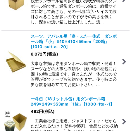
浅型ダンボール箱高さが低い形状が特徴のダン
ボール箱です。通常ダンボール箱は、縦横サイ
ズに対して高さも、その一辺に近いサイズで設
計されることが多いのですがその高さを低く
し、深さの浅い箱に仕上げました。浅…
スーツ、アパレル用「身・ふた一体式」ダンボ
ール箱 「小」 510×410×56mm「20箱」
[
1010-suit-a--20
]
6,072
円
(税込)
大事な衣類は専用ダンボール箱で収納・発送！
スーツなどの大事な衣類や、浅い物の梱包にお
困りの時に最適です。身とふたが一体式なので
管理が楽でテープも節約できます。使う時に必
要な数を組み立ててお使い下さい。…
一斗缶（18リットル缶）用ダンボール箱
249×249×353mm「1枚」
[
1000-1to--1
]
482
円
(税込)
「工業会社様ご用達」ジャストフィットだから
ただ入れるだけ！ 塗料や溶剤、食品などの収納