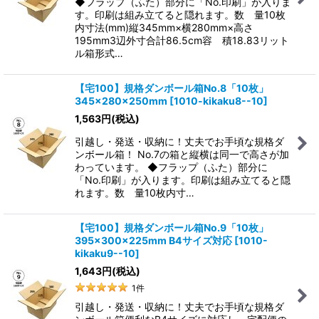
◆フラップ（ふた）部分に「No.印刷」が入りま
す。印刷は組み立てると隠れます。数 量10枚
内寸法(mm)縦345mm×横280mm×高さ
195mm3辺外寸合計86.5cm容 積18.83リット
ル箱形式…
【宅100】規格ダンボール箱No.8「10枚」
345×280×250mm
[
1010-kikaku8--10
]
1,563
円
(税込)
引越し・発送・収納に！丈夫でお手頃な規格ダ
ンボール箱！ No.7の箱と縦横は同一で高さが加
わっています。 ◆フラップ（ふた）部分に
「No.印刷」が入ります。印刷は組み立てると隠
れます。数 量10枚内寸…
【宅100】規格ダンボール箱No.9「10枚」
395×300×225mm B4サイズ対応
[
1010-
kikaku9--10
]
1,643
円
(税込)
1
件
引越し・発送・収納に！丈夫でお手頃な規格ダ