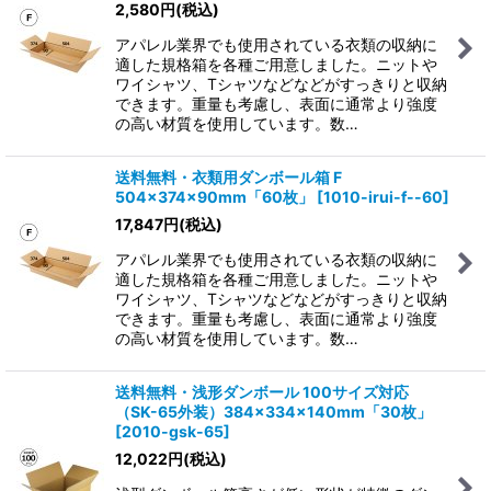
2,580
円
(税込)
アパレル業界でも使用されている衣類の収納に
適した規格箱を各種ご用意しました。ニットや
ワイシャツ、Tシャツなどなどがすっきりと収納
できます。重量も考慮し、表面に通常より強度
の高い材質を使用しています。数…
送料無料・衣類用ダンボール箱 F
504×374×90mm「60枚」
[
1010-irui-f--60
]
17,847
円
(税込)
アパレル業界でも使用されている衣類の収納に
適した規格箱を各種ご用意しました。ニットや
ワイシャツ、Tシャツなどなどがすっきりと収納
できます。重量も考慮し、表面に通常より強度
の高い材質を使用しています。数…
送料無料・浅形ダンボール 100サイズ対応
（SK-65外装）384×334×140mm「30枚」
[
2010-gsk-65
]
12,022
円
(税込)