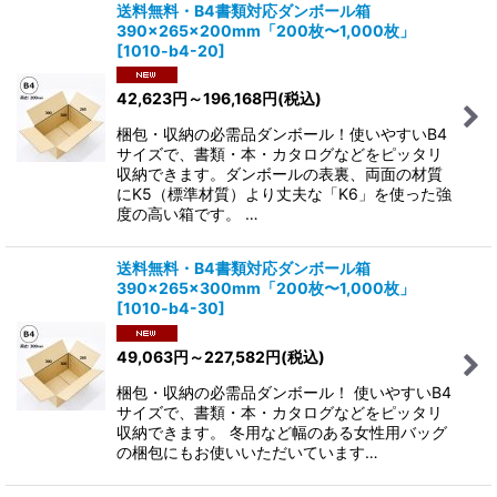
送料無料・B4書類対応ダンボール箱
390×265×200mm「200枚〜1,000枚」
[
1010-b4-20
]
42,623
円
～196,168
円
(税込)
梱包・収納の必需品ダンボール！使いやすいB4
サイズで、書類・本・カタログなどをピッタリ
収納できます。ダンボールの表裏、両面の材質
にK5（標準材質）より丈夫な「K6」を使った強
度の高い箱です。 …
送料無料・B4書類対応ダンボール箱
390×265×300mm「200枚〜1,000枚」
[
1010-b4-30
]
49,063
円
～227,582
円
(税込)
梱包・収納の必需品ダンボール！ 使いやすいB4
サイズで、書類・本・カタログなどをピッタリ
収納できます。 冬用など幅のある女性用バッグ
の梱包にもお使いいただいています…