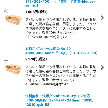
378×269×100mm「10枚」
[
1010-blouse-
ss--10
]
1,408
円
(税込)
アパレル業界でも使用されている、衣類の収納
に適した規格箱を各種ご用意しました。ブラウ
スや薄手の衣類をコンパクトに収納することが
できます。数量10枚サイズ内寸:
378×269×100(mm)外寸: 3…
衣類用ダンボール箱 C-No.29
469×348×94mm「10枚」
[
1010-c-29--10
]
2,178
円
(税込)
アパレル業界でも使用されている、衣類の収納
に適した規格箱を各種ご用意しました。ブラウ
スや薄手の衣類をコンパクトに収納することが
できます。数量10枚サイズ内寸:
469×348×94(mm)外寸: 47…
送料無料・浅形ダンボール 100サイズ対応
（SK-58外装）394×274×240mm「30枚」
[
2010-gsk-58
]