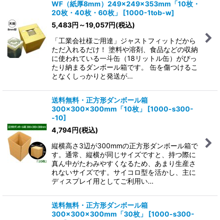
WF（紙厚8mm）249×249×353mm「10枚・
20枚・40枚・60枚」
[
1000-1tob-w
]
5,483
円
～19,057
円
(税込)
「工業会社様ご用達」ジャストフィットだから
ただ入れるだけ！ 塗料や溶剤、食品などの収納
に使われている一斗缶（18リットル缶）がぴっ
たり納まるダンボール箱です。 缶を傷つけるこ
となくしっかりと発送が…
送料無料・正方形ダンボール箱
300×300×300mm「10枚」
[
1000-s300-
-10
]
4,794
円
(税込)
縦横高さ3辺が300mmの正方形ダンボール箱で
す。通常、縦横が同じサイズですと、持つ際に
真ん中がたわみやすくなるため、あまり生産さ
れないサイズです。サイコロ型を活かし、主に
ディスプレイ用としてご利用い…
送料無料・正方形ダンボール箱
300×300×300mm「30枚」
[
1000-s300-