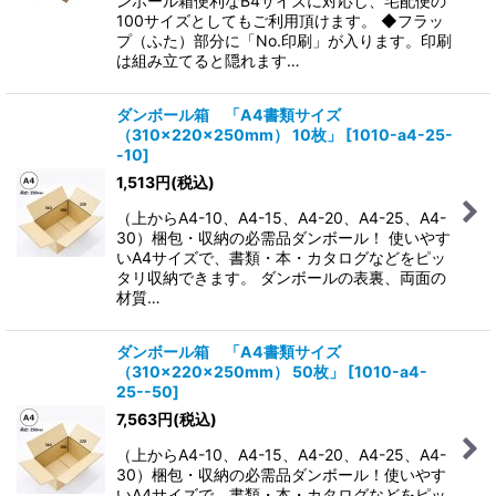
ンボール箱便利なB4サイズに対応し、宅配便の
100サイズとしてもご利用頂けます。 ◆フラッ
プ（ふた）部分に「No.印刷」が入ります。印刷
は組み立てると隠れます…
ダンボール箱 「A4書類サイズ
（310×220×250mm） 10枚」
[
1010-a4-25-
-10
]
1,513
円
(税込)
（上からA4-10、A4-15、A4-20、A4-25、A4-
30）梱包・収納の必需品ダンボール！ 使いやす
いA4サイズで、書類・本・カタログなどをピッ
タリ収納できます。 ダンボールの表裏、両面の
材質…
ダンボール箱 「A4書類サイズ
（310×220×250mm） 50枚」
[
1010-a4-
25--50
]
7,563
円
(税込)
（上からA4-10、A4-15、A4-20、A4-25、A4-
30）梱包・収納の必需品ダンボール！使いやす
いA4サイズで、書類・本・カタログなどをピッ