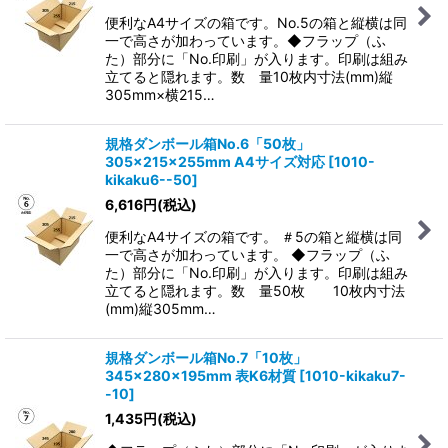
便利なA4サイズの箱です。No.5の箱と縦横は同
一で高さが加わっています。◆フラップ（ふ
た）部分に「No.印刷」が入ります。印刷は組み
立てると隠れます。数 量10枚内寸法(mm)縦
305mm×横215…
規格ダンボール箱No.6「50枚」
305×215×255mm A4サイズ対応
[
1010-
kikaku6--50
]
6,616
円
(税込)
便利なA4サイズの箱です。 ＃5の箱と縦横は同
一で高さが加わっています。 ◆フラップ（ふ
た）部分に「No.印刷」が入ります。印刷は組み
立てると隠れます。数 量50枚 10枚内寸法
(mm)縦305mm…
規格ダンボール箱No.7「10枚」
345×280×195mm 表K6材質
[
1010-kikaku7-
-10
]
1,435
円
(税込)