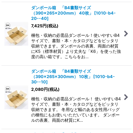
ダンボール箱 「B4書類サイズ
（390×265×200mm） 40枚」
[
1010-b4-
20--40
]
7,425
円
(税込)
梱包・収納の必需品ダンボール！使いやすいB4
サイズで、書類・本・カタログなどをピッタリ
収納できます。ダンボールの表裏、両面の材質
にK5（標準材質）より丈夫な「K6」を使った強
度の高い箱です。こちらをお…
ダンボール箱 「B4書類サイズ
（390×265×300mm） 10枚」
[
1010-b4-
30--10
]
2,080
円
(税込)
梱包・収納の必需品ダンボール！ 使いやすいB4
サイズで、書類・本・カタログなどをピッタリ
収納できます。 冬用など幅のある女性用バッグ
の梱包にもお使いいただいています。 ダンボー
ルの表裏、両面の材質にK…