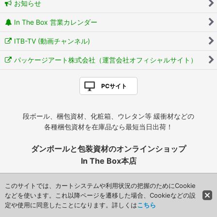
お知らせ
In The Box 営業カレンダー
ITB-TV (動画チャンネル)
パッケージアート株式会社（運営会社オフィシャルサイト）
PCサイト
段ボール、梱包資材、化粧箱、ウレタン等 緩衝材などの
各種梱包資材を在庫品なら最短当日出荷！
ダンボールと包装資材のオンラインショップ
In The Box本店
パッケージアート株式会社（運営）
このサイトでは、カートシステムや利用状況の把握のためにCookie
〒123-0854 東京都足立区本木東町16-5
などを使います。これ以降ページを遷移した場合、Cookieなどの設
電話番号: 050-1793-4240
定や使用に同意したことになります。詳しくは
こちら
FAX: 03-3840-4424