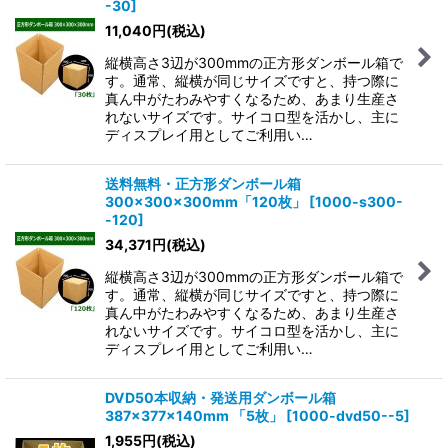
-30
]
11,040
円
(税込)
縦横高さ3辺が300mmの正方形ダンボール箱で
す。通常、縦横が同じサイズですと、持つ際に
真ん中がたわみやすくなるため、あまり生産さ
れないサイズです。サイコロ型を活かし、主に
ディスプレイ用としてご利用い…
送料無料・正方形ダンボール箱
300×300×300mm「120枚」
[
1000-s300-
-120
]
34,371
円
(税込)
縦横高さ3辺が300mmの正方形ダンボール箱で
す。通常、縦横が同じサイズですと、持つ際に
真ん中がたわみやすくなるため、あまり生産さ
れないサイズです。サイコロ型を活かし、主に
ディスプレイ用としてご利用い…
DVD50本収納・発送用ダンボール箱
387×377×140mm 「5枚」
[
1000-dvd50--5
]
1,955
円
(税込)