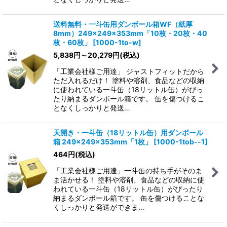
送料無料・一斗缶用ダンボール箱WF（紙厚
8mm）249×249×353mm「10枚・20枚・40
枚・60枚」
[
1000-1to-w
]
5,838
円
～20,279
円
(税込)
「工業会社様ご用達」 ジャストフィットだから
ただ入れるだけ！ 塗料や溶剤、食品などの収納
に使われている一斗缶（18リットル缶）がぴっ
たり納まるダンボール箱です。 缶を傷つけるこ
となくしっかりと発送…
天開き・一斗缶（18リットル缶）用ダンボール
箱 249×249×353mm「1枚」
[
1000-1tob--1
]
464
円
(税込)
「工業会社様ご用達」一斗缶の持ち手がそのま
ま活かせる！ 塗料や溶剤、食品などの収納に使
われている一斗缶（18リットル缶）がぴったり
納まるダンボール箱です。 缶を傷つけることな
くしっかりと発送ができま…