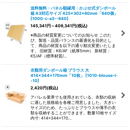
送料無料・パネル額縁用・かぶせ式ダンボール
箱 A3対応サイズ 425×302×60mm「640個」
[
1000-c-a3--640
]
145,341
円
～409,341
円
(税込)
※商品の材質変更についてのお知らせ このた
び、製造・品質バランスの最適化を目的とし
て、商品の材質を以下の通り順次変更いたしま
す。 旧材質：K6/AF（紙厚5mm） 新材質：
K5/AF（標準材質/…
衣類用ダンボール箱 ブラウス 大
414×344×170mm「10枚」
[
1010-blouse-l-
-10
]
2,420
円
(税込)
アパレル業界でも使用されている、衣類の収納
に適した規格箱を各種ご用意しました。大きい
サイズのため、たっぷりとブラウスや薄手の衣
類を収納することができます。数量10枚サイズ
内寸: 414×344×170…