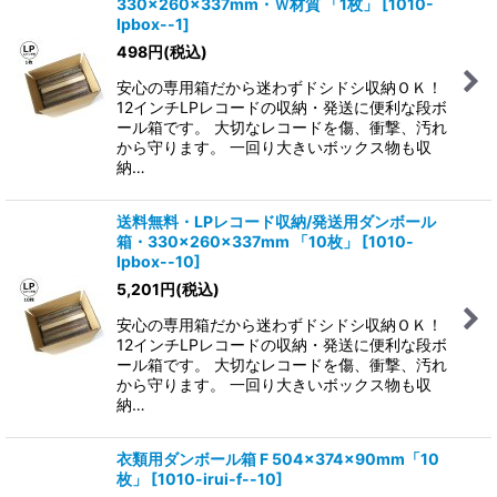
330×260×337mm・Ｗ材質 「1枚」
[
1010-
lpbox--1
]
498
円
(税込)
安心の専用箱だから迷わずドシドシ収納ＯＫ！
12インチLPレコードの収納・発送に便利な段ボ
ール箱です。 大切なレコードを傷、衝撃、汚れ
から守ります。 一回り大きいボックス物も収
納…
送料無料・LPレコード収納/発送用ダンボール
箱・330×260×337mm 「10枚」
[
1010-
lpbox--10
]
5,201
円
(税込)
安心の専用箱だから迷わずドシドシ収納ＯＫ！
12インチLPレコードの収納・発送に便利な段ボ
ール箱です。 大切なレコードを傷、衝撃、汚れ
から守ります。 一回り大きいボックス物も収
納…
衣類用ダンボール箱 F 504×374×90mm「10
枚」
[
1010-irui-f--10
]