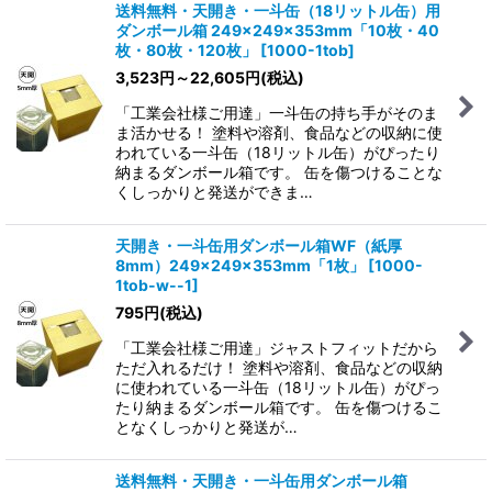
送料無料・天開き・一斗缶（18リットル缶）用
ダンボール箱 249×249×353mm「10枚・40
枚・80枚・120枚」
[
1000-1tob
]
3,523
円
～22,605
円
(税込)
「工業会社様ご用達」一斗缶の持ち手がそのま
ま活かせる！ 塗料や溶剤、食品などの収納に使
われている一斗缶（18リットル缶）がぴったり
納まるダンボール箱です。 缶を傷つけることな
くしっかりと発送ができま…
天開き・一斗缶用ダンボール箱WF（紙厚
8mm）249×249×353mm「1枚」
[
1000-
1tob-w--1
]
795
円
(税込)
「工業会社様ご用達」ジャストフィットだから
ただ入れるだけ！ 塗料や溶剤、食品などの収納
に使われている一斗缶（18リットル缶）がぴっ
たり納まるダンボール箱です。 缶を傷つけるこ
となくしっかりと発送が…
送料無料・天開き・一斗缶用ダンボール箱