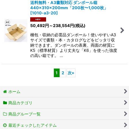
送料無料・A3書類対応 ダンボール箱
440×310×200mm「200枚〜1,000枚」
[
1010-a3-20
]
50,492
円
～238,554
円
(税込)
梱包・収納の必需品ダンボール！使いやすいA3
サイズで書類・本・カタログなどをピッタリ収
納できます。ダンボールの表裏、両面の材質に
K5（標準材質）より丈夫な「K6」を使った強度
の高い箱です。 …
1
2
次
»
ホーム
商品カテゴリ
商品グループ一覧
最近チェックしたアイテム