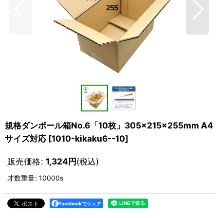
規格ダンボール箱No.6「10枚」305×215×255mm A4
サイズ対応
[
1010-kikaku6--10
]
販売価格
:
1,324
円
(税込)
才数重量
:
10000s
Facebookでシェア