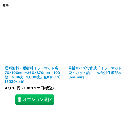
8
件
表示数
:
在庫あり
並び順
:
絞り込む
送料無料・緩衝材ミラーマット袋
希望サイズで作成「ミラーマット
70×100mm~260×370mm「100
袋・カット品」 ≪受注生産品≫
枚・500枚・1,000枚」全8サイズ
[
om-mir
]
[
2080-mb
]
47,615
円
～1,031,172
円
(税込)
オプション選択