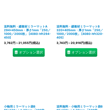
送料無料・緩衝材ミラーマットA
送料無料・緩衝材ミラーマットB
294×450mm・厚さ1mm「250／
320×405mm・厚さ1mm「250／
1000／2000枚」
[
4080-hft294-
1000／2000枚」
[
4080-hft320-
450
]
405
]
3,762
円
～21,055
円
(税込)
3,743
円
～20,916
円
(税込)
オプション選択
オプション選択
小物用ミラーマット袋B
送料無料・小物用ミラーマット袋B