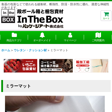
食器の包装などで使われる緩衝材。断熱性、防湿・防水性に優れ、適度な伸縮性
があります。
カート
商品カテゴリ
オーダーメイド
マイページ
ご利用案内
ホーム
>
ウレタン・クッション材
>
ミラーマット
ミラーマット