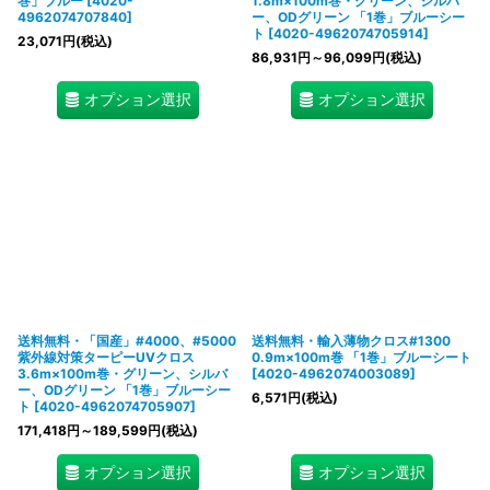
巻」ブルー
[
4020-
1.8m×100m巻・グリーン、シルバ
4962074707840
]
ー、ODグリーン 「1巻」ブルーシー
ト
[
4020-4962074705914
]
23,071
円
(税込)
86,931
円
～96,099
円
(税込)
オプション選択
オプション選択
送料無料・「国産」#4000、#5000
送料無料・輸入薄物クロス#1300
紫外線対策ターピーUVクロス
0.9m×100m巻 「1巻」ブルーシート
3.6m×100m巻・グリーン、シルバ
[
4020-4962074003089
]
ー、ODグリーン 「1巻」ブルーシー
6,571
円
(税込)
ト
[
4020-4962074705907
]
171,418
円
～189,599
円
(税込)
オプション選択
オプション選択