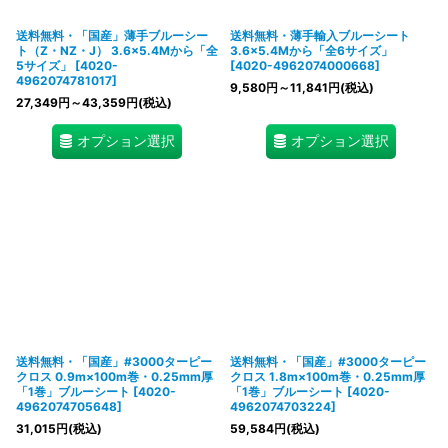
送料無料・「国産」薄手ブルーシー
送料無料・薄手輸入ブルーシート
ト（Z・NZ・J） 3.6×5.4Mから「全
3.6×5.4Mから「全6サイズ」
5サイズ」
[
4020-
[
4020-4962074000668
]
4962074781017
]
9,580
円
～11,841
円
(税込)
27,349
円
～43,359
円
(税込)
オプション選択
オプション選択
送料無料・「国産」#3000ターピー
送料無料・「国産」#3000ターピー
クロス 0.9m×100m巻・0.25mm厚
クロス 1.8m×100m巻・0.25mm厚
「1巻」ブルーシート
[
4020-
「1巻」ブルーシート
[
4020-
4962074705648
]
4962074703224
]
31,015
円
(税込)
59,584
円
(税込)