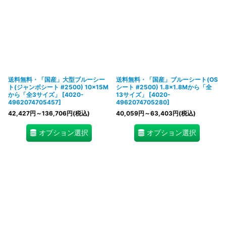
送料無料・「国産」大型ブルーシー
送料無料・「国産」ブルーシート(OS
ト(ジャンボシート #2500) 10×15M
シート #2500) 1.8×1.8Mから「全
から「全3サイズ」
[
4020-
13サイズ」
[
4020-
4962074705457
]
4962074705280
]
42,427
円
～136,706
円
(税込)
40,059
円
～63,403
円
(税込)
オプション選択
オプション選択