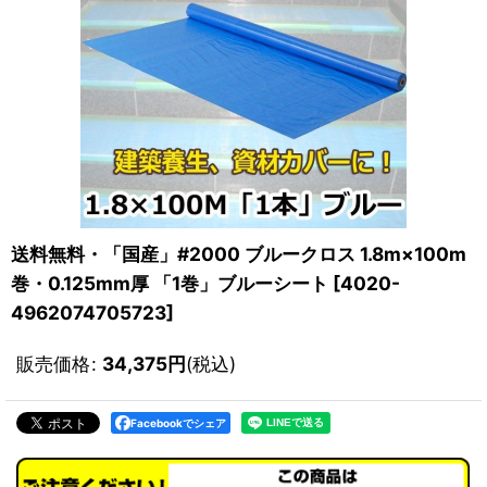
送料無料・「国産」#2000 ブルークロス 1.8m×100m
巻・0.125mm厚 「1巻」ブルーシート
[
4020-
4962074705723
]
販売価格
:
34,375
円
(税込)
Facebookでシェア