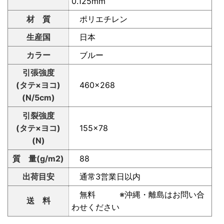
0.125mm
材 質
ポリエチレン
生産国
日本
カラー
ブルー
引張強度
(タテ×ヨコ)
460×268
(N/5cm)
引裂強度
(タテ×ヨコ)
155×78
(N)
質 量(g/m2)
88
出荷目安
通常3営業日以内
無料 ※沖縄・離島はお問い合
送 料
わせください