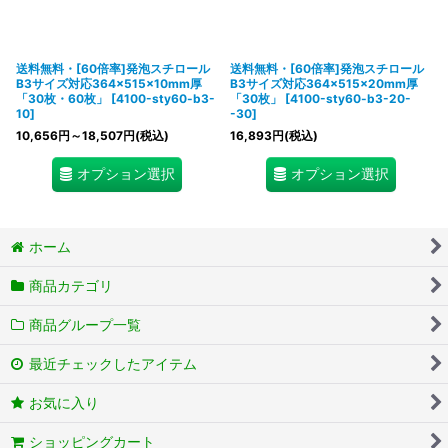
送料無料・[60倍率]発泡スチロール
送料無料・[60倍率]発泡スチロール
B3サイズ対応364×515×10mm厚
B3サイズ対応364×515×20mm厚
「30枚・60枚」
[
4100-sty60-b3-
「30枚」
[
4100-sty60-b3-20-
10
]
-30
]
10,656
円
～18,507
円
(税込)
16,893
円
(税込)
オプション選択
オプション選択
ホーム
商品カテゴリ
商品グループ一覧
最近チェックしたアイテム
お気に入り
ショッピングカート