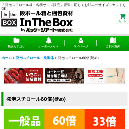
「発泡スチロール板・各種サイズ販売」要望に応じてお好みのサイズにカットも
OK。
カート
商品カテゴリ
オーダーメイド
マイページ
ご利用案内
ホーム
>
発泡スチロール・発泡体
>
発泡スチロール60倍(硬め)
発泡スチロール60倍(硬め)