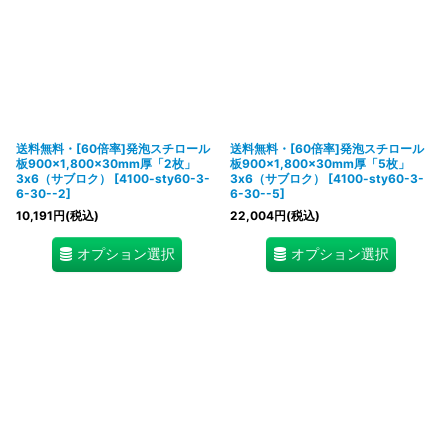
送料無料・[60倍率]発泡スチロール
送料無料・[60倍率]発泡スチロール
板900×1,800×30mm厚「2枚」
板900×1,800×30mm厚「5枚」
3x6（サブロク）
[
4100-sty60-3-
3x6（サブロク）
[
4100-sty60-3-
6-30--2
]
6-30--5
]
10,191
円
(税込)
22,004
円
(税込)
オプション選択
オプション選択