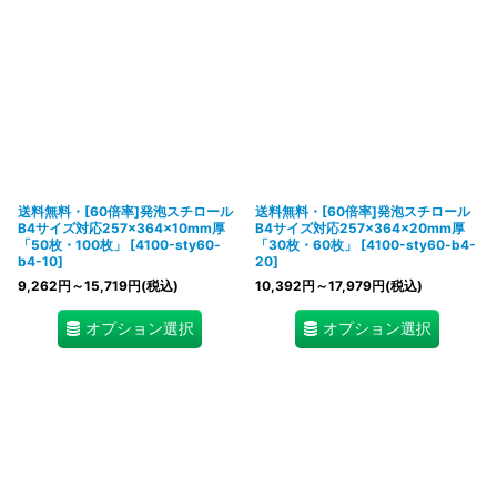
送料無料・[60倍率]発泡スチロール
送料無料・[60倍率]発泡スチロール
B4サイズ対応257×364×10mm厚
B4サイズ対応257×364×20mm厚
「50枚・100枚」
[
4100-sty60-
「30枚・60枚」
[
4100-sty60-b4-
b4-10
]
20
]
9,262
円
～15,719
円
(税込)
10,392
円
～17,979
円
(税込)
オプション選択
オプション選択