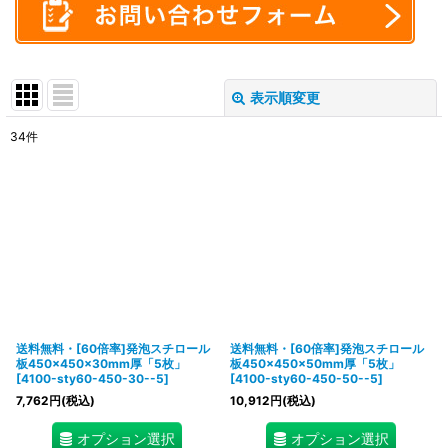
表示順変更
閉じる
34
件
表示数
:
在庫あり
並び順
:
絞り込む
送料無料・[60倍率]発泡スチロール
送料無料・[60倍率]発泡スチロール
板450×450×30mm厚「5枚」
板450×450×50mm厚「5枚」
[
4100-sty60-450-30--5
]
[
4100-sty60-450-50--5
]
7,762
円
(税込)
10,912
円
(税込)
オプション選択
オプション選択