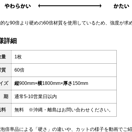
的な90倍より硬めの60倍材質を使用しているため、強度が求
様詳細
数量
1枚
材質
60倍
イズ
縦
900mm×
横
1800mm×
厚さ
150mm
 期
通常5-10営業日以内
送料
無料 ※沖縄・離島はお問い合わせください。
発泡倍率品による「硬さ」の違いや、カットの様子を動画でご