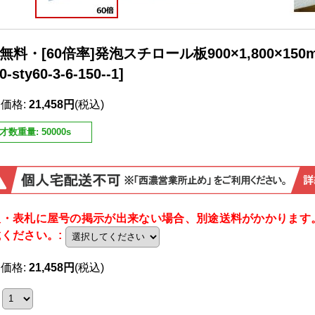
無料・[60倍率]発泡スチロール板900×1,800×15
0-sty60-3-6-150--1
]
売価格
:
21,458円
(税込)
才数重量
:
50000s
板・表札に屋号の掲示が出来ない場合、別途送料がかかります
載ください。
:
売価格
:
21,458円
(税込)