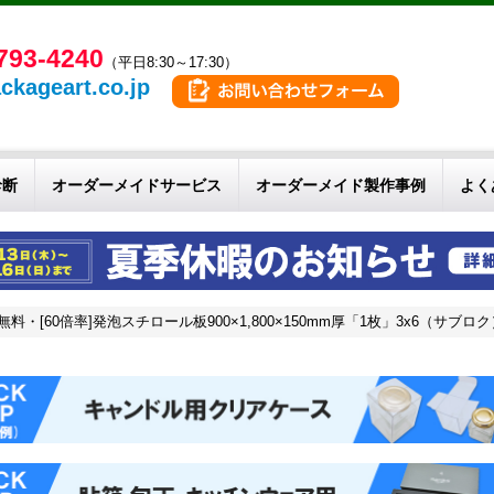
793-4240
（平日8:30～17:30）
ckageart.co.jp
診断
オーダーメイドサービス
オーダーメイド製作事例
よく
無料・[60倍率]発泡スチロール板900×1,800×150mm厚「1枚」3x6（サブロク