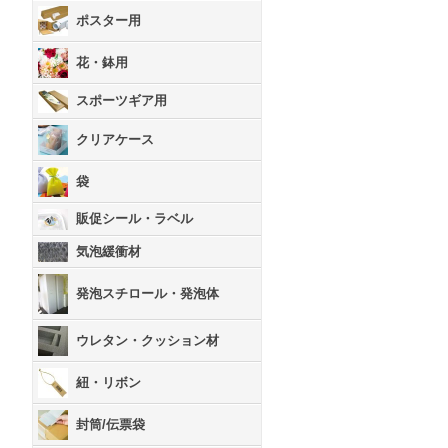
ポスター用
花・鉢用
スポーツギア用
クリアケース
袋
販促シール・ラベル
気泡緩衝材
発泡スチロール・発泡体
ウレタン・クッション材
紐・リボン
封筒/伝票袋