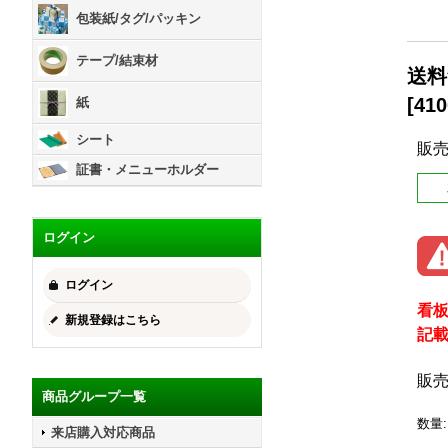
包装紙/タグ/パッキン
テープ/結束材
送料
[
410
紙
シート
販
証書・メニューホルダー
ログイン
ログイン
看
新規登録はこちら
記
販
商品グループ一覧
数量
:
来店購入対応商品