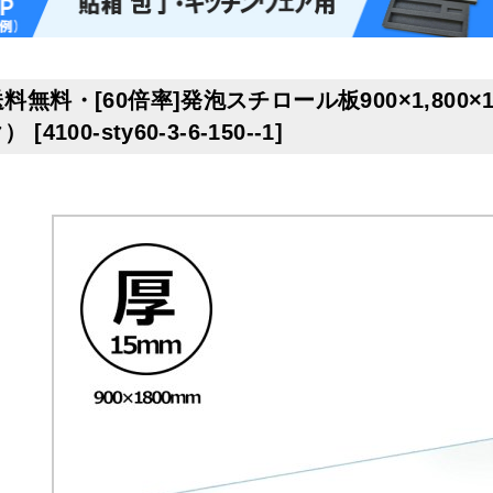
料無料・[60倍率]発泡スチロール板900×1,800×
ク）
[
4100-sty60-3-6-150--1
]