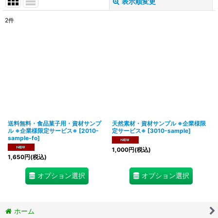
表示順変更
閉じる
2
件
表示数
:
在庫あり
並び順
:
絞り込む
送料無料・食品菓子用・資材サンプ
天然素材・資材サンプル ※企業様限
ル ※企業様限定サービス※
[
2010-
定サービス※
[
3010-sample
]
sample-fo
]
1,000
円
(税込)
1,650
円
(税込)
オプション選択
オプション選択
ホーム