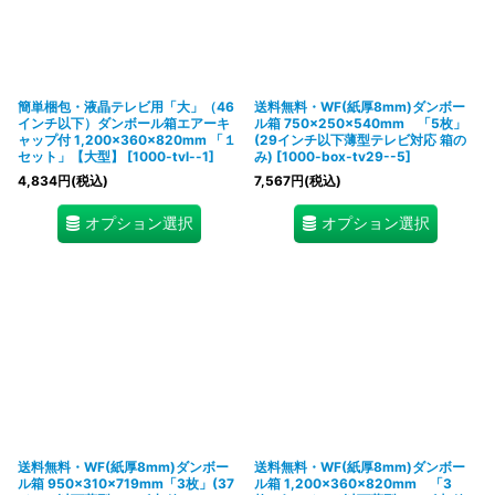
簡単梱包・液晶テレビ用「大」（46
送料無料・WF(紙厚8mm)ダンボー
インチ以下）ダンボール箱エアーキ
ル箱 750×250×540mm 「5枚」
ャップ付 1,200×360×820mm 「１
(29インチ以下薄型テレビ対応 箱の
セット」
【大型】
[
1000-tvl--1
]
み)
[
1000-box-tv29--5
]
4,834
円
(税込)
7,567
円
(税込)
オプション選択
オプション選択
送料無料・WF(紙厚8mm)ダンボー
送料無料・WF(紙厚8mm)ダンボー
ル箱 950×310×719mm「3枚」(37
ル箱 1,200×360×820mm 「3