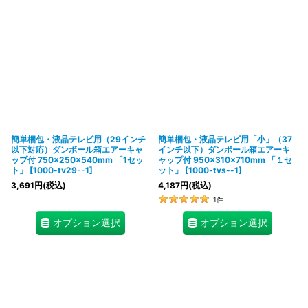
表示数
:
在庫あり
並び順
:
絞り込む
簡単梱包・液晶テレビ用（29インチ
簡単梱包・液晶テレビ用「小」（37
以下対応）ダンボール箱エアーキャ
インチ以下）ダンボール箱エアーキ
ップ付 750×250×540mm 「1セッ
ャップ付 950×310×710mm 「１セ
ト」
[
1000-tv29--1
]
ット」
[
1000-tvs--1
]
3,691
円
(税込)
4,187
円
(税込)
1
件
オプション選択
オプション選択