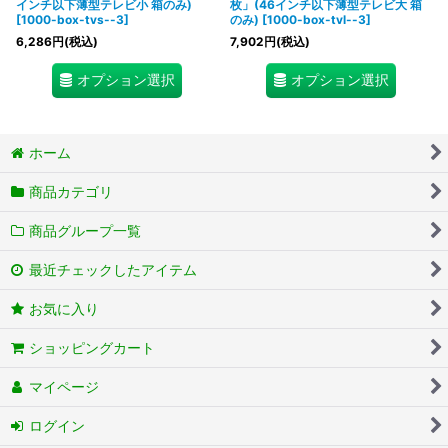
インチ以下薄型テレビ小 箱のみ)
枚」(46インチ以下薄型テレビ大 箱
[
1000-box-tvs--3
]
のみ)
[
1000-box-tvl--3
]
6,286
円
(税込)
7,902
円
(税込)
オプション選択
オプション選択
ホーム
商品カテゴリ
商品グループ一覧
最近チェックしたアイテム
お気に入り
ショッピングカート
マイページ
ログイン