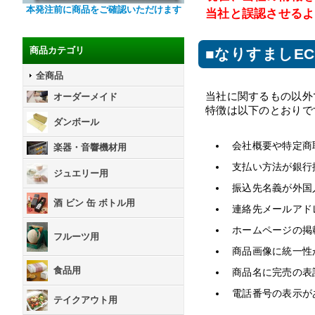
本発注前に商品をご確認いただけます
当社と誤認させるよ
商品カテゴリ
■なりすましE
全商品
当社に関するもの以外
オーダーメイド
特徴は以下のとおりで
ダンボール
会社概要や特定商
楽器・音響機材用
支払い方法が銀行
ジュエリー用
振込先名義が外国
酒 ビン 缶 ボトル用
連絡先メールアド
ホームページの掲
フルーツ用
商品画像に統一性
食品用
商品名に完売の表
電話番号の表示が
テイクアウト用