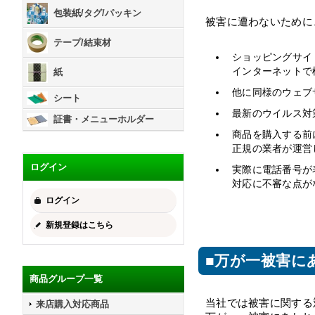
包装紙/タグ/パッキン
被害に遭わないために
テープ/結束材
ショッピングサイ
インターネットで
紙
他に同様のウェブ
シート
最新のウイルス対
証書・メニューホルダー
商品を購入する前
正規の業者が運営
ログイン
実際に電話番号が
対応に不審な点が
ログイン
新規登録はこちら
■万が一被害に
商品グループ一覧
当社では被害に関する
来店購入対応商品