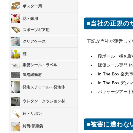
ポスター用
花・鉢用
■当社の正規の
スポーツギア用
下記が当社が運営して
クリアケース
袋
段ボール・梱包資材の店
販促シール専門 In
販促シール・ラベル
In The Box 
気泡緩衝材
In The Box 
発泡スチロール・発泡体
パッケージアート
ウレタン・クッション材
紐・リボン
■被害に遭わな
封筒/伝票袋