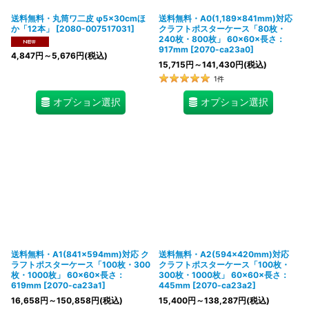
送料無料・丸筒ワ二皮 φ5×30cmほ
送料無料・A0(1,189×841mm)対応
か「12本」
[
2080-007517031
]
クラフトポスターケース「80枚・
240枚・800枚」 60×60×長さ：
917mm
[
2070-ca23a0
]
4,847
円
～5,676
円
(税込)
15,715
円
～141,430
円
(税込)
1
件
オプション選択
オプション選択
送料無料・A1(841×594mm)対応 ク
送料無料・A2(594×420mm)対応
ラフトポスターケース「100枚・300
クラフトポスターケース「100枚・
枚・1000枚」 60×60×長さ：
300枚・1000枚」 60×60×長さ：
619mm
[
2070-ca23a1
]
445mm
[
2070-ca23a2
]
16,658
円
～150,858
円
(税込)
15,400
円
～138,287
円
(税込)