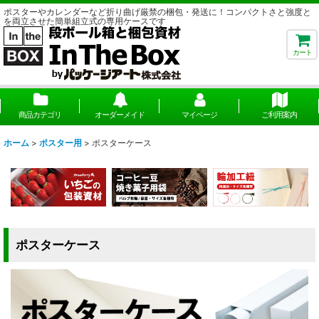
ポスターやカレンダーなど折り曲げ厳禁の梱包・発送に！コンパクトさと強度と
を両立させた簡単組立式の専用ケースです
カート
商品カテゴリ
オーダーメイド
マイページ
ご利用案内
ホーム
>
ポスター用
>
ポスターケース
ポスターケース