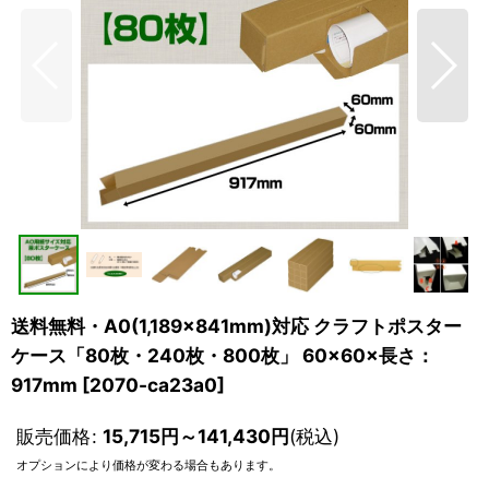
送料無料・A0(1,189×841mm)対応 クラフトポスター
ケース「80枚・240枚・800枚」 60×60×長さ：
917mm
[
2070-ca23a0
]
販売価格
:
15,715
円
～141,430
円
(税込)
オプションにより価格が変わる場合もあります。