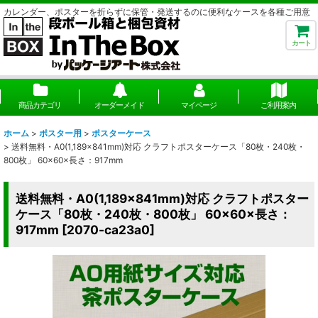
カレンダー、ポスターを折らずに保管・発送するのに便利なケースを各種ご用意
カート
商品カテゴリ
オーダーメイド
マイページ
ご利用案内
ホーム
>
ポスター用
>
ポスターケース
>
送料無料・A0(1,189×841mm)対応 クラフトポスターケース「80枚・240枚・
800枚」 60×60×長さ：917mm
送料無料・A0(1,189×841mm)対応 クラフトポスター
ケース「80枚・240枚・800枚」 60×60×長さ：
917mm
[
2070-ca23a0
]