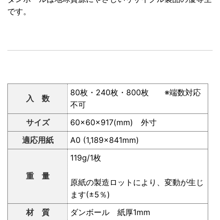
です。
80枚・240枚・800枚 ※端数対応
入 数
不可
サイズ
60×60×917(mm) 外寸
適応用紙
A0 (1,189×841mm)
119g/1枚
重 量
原紙の製造ロットにより、変動が生じ
ます(±5％)
材 質
ダンボール 紙厚1mm