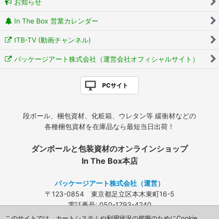
お知らせ
In The Box 営業カレンダー
ITB-TV (動画チャンネル)
パッケージアート株式会社（運営会社オフィシャルサイト）
PCサイト
段ボール、梱包資材、化粧箱、ウレタン等 緩衝材などの
各種梱包資材を在庫品なら最短当日出荷！
ダンボールと包装資材のオンラインショップ
In The Box本店
パッケージアート株式会社（運営）
〒123-0854 東京都足立区本木東町16-5
電話番号: 050-1793-4240
FAX: 03-3840-4424
このサイトでは、カートシステムや利用状況の把握のためにCookie