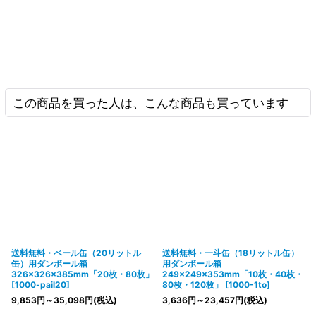
この商品を買った人は、こんな商品も買っています
送料無料・ペール缶（20リットル
送料無料・一斗缶（18リットル缶）
缶）用ダンボール箱
用ダンボール箱
326×326×385mm「20枚・80枚」
249×249×353mm「10枚・40枚・
[
1000-pail20
]
80枚・120枚」
[
1000-1to
]
9,853
円
～35,098
円
(税込)
3,636
円
～23,457
円
(税込)