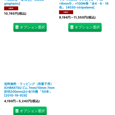
ginghamc
]
=8mm巾」×100M巻「全4・6・16
色」
[
4030-stripelame
]
10,765
円
(税込)
9,194
円
～11,550
円
(税込)
オプション選択
オプション選択
送料無料・ラッピング（和菓子用）
ICHIMATSUゴム 7mm/10mm 7mm
折径200mmほか全15種 「50本」
[
2010-19-928
]
4,150
円
～5,242
円
(税込)
オプション選択