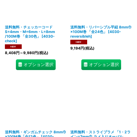
送料無料・チェッカーコード
送料無料・リバーシブル平紐 8mm巾
S=4mm・M=6mm・L=8mm
×100M巻 「全24色」
[
4030-
/100M巻 「全30色」
[
4030-
reversibleh
]
check
]
9,194
円
(税込)
8,408
円
～9,980
円
(税込)
オプション選択
オプション選択
送料無料・ギンガムチェック 8mm巾
送料無料・ストライプラメ 「1・2ラ
×100M巻「全12色」
[
4030-
イン=7mm巾 ラメ入りオーバル