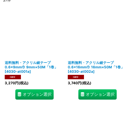
37
件
表示数
:
在庫あり
並び順
:
絞り込む
送料無料・アクリル綾テープ
送料無料・アクリル綾テープ
0.6×9mm巾 9mm×50M「1巻」
0.6×16mm巾 16mm×50M「1巻」
[
4030-at001a
]
[
4030-at002a
]
3,270
円
(税込)
3,740
円
(税込)
オプション選択
オプション選択