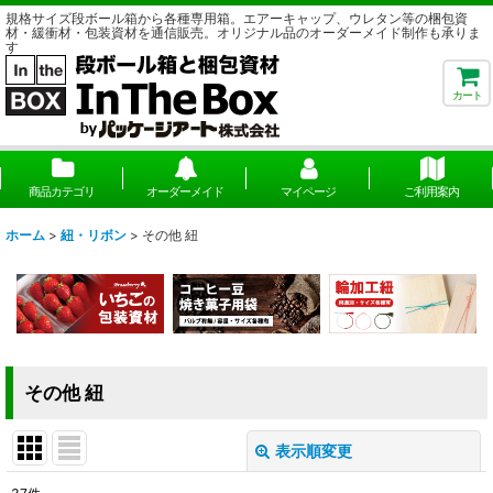
規格サイズ段ボール箱から各種専用箱。エアーキャップ、ウレタン等の梱包資
材・緩衝材・包装資材を通信販売。オリジナル品のオーダーメイド制作も承りま
す
カート
商品カテゴリ
オーダーメイド
マイページ
ご利用案内
ホーム
>
紐・リボン
>
その他 紐
その他 紐
表示順変更
閉じる