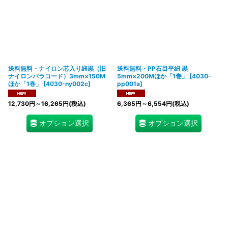
送料無料・ナイロン芯入り紐黒（旧
送料無料・PP石目平紐 黒
ナイロンパラコード）3mm×150M
5mm×200Mほか「1巻」
[
4030-
ほか「1巻」
[
4030-ny002c
]
pp001a
]
12,730
円
～16,265
円
(税込)
6,365
円
～6,554
円
(税込)
オプション選択
オプション選択