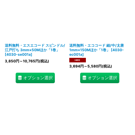
送料無料・エスエコード スピンドル/
送料無料・エココード 細/中/太唐
江戸打ち 3mm×50Mほか「1巻」
1mm×150Mほか「1巻」
[
4030-
[
4030-se001a
]
ec001a
]
3,850
円
～10,765
円
(税込)
3,694
円
～5,580
円
(税込)
オプション選択
オプション選択