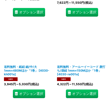
7,622
円
～11,550
円
(税込)
オプション選択
オプション選択
送料無料・紙紐 細/中/大
送料無料・アールーイーコード 唐打
1mm×480Mほか「1巻」
[
4030-
ち/袋紐 1mm×150Mほか「1巻」
kh001a
]
[
4030-re001a
]
3,945
円
～5,030
円
(税込)
4,322
円
～11,550
円
(税込)
オプション選択
オプション選択