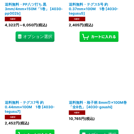
送料無料・PP八ツ打ち 黒
送料無料・テグス5号 約
3mm/4mm×150M「1巻」
[
4030-
0.37mm×100M 1巻
[
4030-
pp002b
]
tegusu5
]
4,322
円
～6,050
円
(税込)
2,405
円
(税込)
オプション選択
送料無料・テグス7号 約
送料無料・格子柄 8mm巾×100M巻
0.44mm×100M 1巻
[
4030-
「全8色」
[
4030-goushi
]
tegusu7
]
10,765
円
(税込)
2,452
円
(税込)