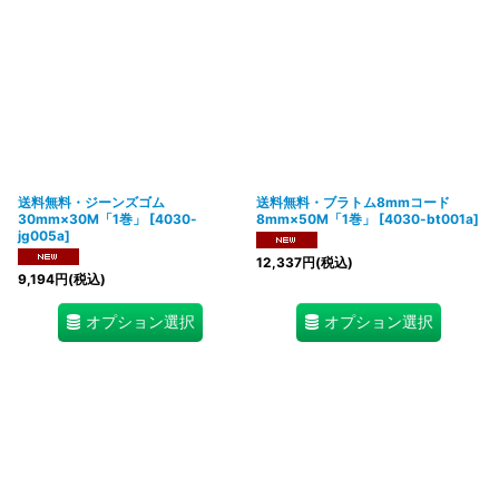
送料無料・ジーンズゴム
送料無料・ブラトム8mmコード
30mm×30M「1巻」
[
4030-
8mm×50M「1巻」
[
4030-bt001a
]
jg005a
]
12,337
円
(税込)
9,194
円
(税込)
オプション選択
オプション選択