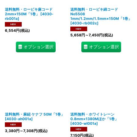
送料無料・ロービキ麻コード
送料無料・ロービキ綿コード
2mm×150M「1巻」
[
4030-
No5508
rb001a
]
1mm/1.2mm/1.5mm×150M「1巻」
[
4030-rb002c
]
6,554
円
(税込)
5,658
円
～7,450
円
(税込)
オプション選択
オプション選択
送料無料・麻紐 ケナフ 50M「1巻」
送料無料・ホワイトレーン
[
4030-ah001a
]
0.8mm×1380Mほか「1巻」
[
4030-wl001a
]
3,380
円
～7,308
円
(税込)
7,150
円
(税込)