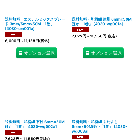
送料無料・エステルミックスブレー
送料無料・和柄紐 遠州 6mm×50M
ド 3mm/5mm×50M「1巻」
ほか「1巻」
[
4030-wg001a
]
[
4030-em001a
]
7,622
円
～11,550
円
(税込)
6,600
円
～11,158
円
(税込)
オプション選択
オプション選択
送料無料・和柄紐 市松 6mm×50M
送料無料・和柄紐 ふたすじ
ほか「1巻」
[
4030-wg002a
]
6mm×50Mほか「1巻」
[
4030-
wg003a
]
7,622
円
～11,550
円
(税込)