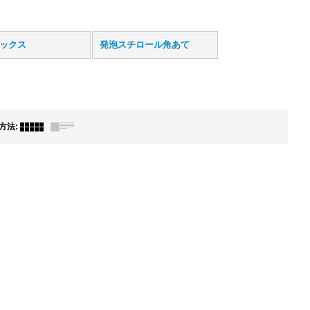
ックス
発泡スチロール角あて
方法
: