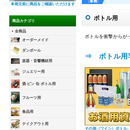
本発注前に商品をご確認いただけます
ボトル用
商品カテゴリ
全商品
ボトルを衝撃からが
オーダーメイド
ダンボール
⇒ ボトル用
楽器・音響機材用
ジュエリー用
酒 ビン 缶 ボトル用
フルーツ用
食品用
テイクアウト用
その他（ワイン）ボトル