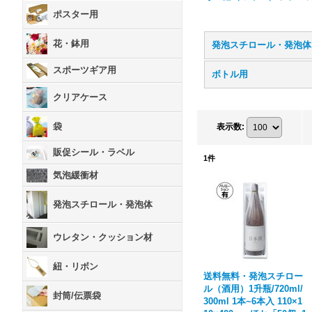
ポスター用
花・鉢用
スポーツギア用
ボトル用
クリアケース
袋
表示数
:
販促シール・ラベル
1
件
気泡緩衝材
発泡スチロール・発泡体
ウレタン・クッション材
紐・リボン
送料無料・発泡スチロー
ル（酒用）1升瓶/720ml/
封筒/伝票袋
300ml 1本~6本入 110×1