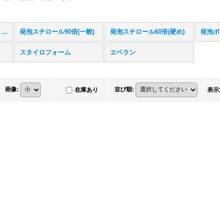
発泡スチロール・発泡体 (全商品)
発泡スチロール90倍(一般)
発泡スチロール60倍(硬め)
発泡ボ
スタイロフォーム
エペラン
画像
:
並び順
:
在庫あり
表示