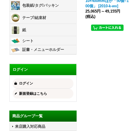
10×400mmほか「50個~1
包装紙/タグ/パッキン
00個」
[
2010-k-wv
]
25,065円
～
49,155円
(税込)
テープ/結束材
紙
シート
証書・メニューホルダー
ログイン
ログイン
新規登録はこちら
商品グループ一覧
来店購入対応商品