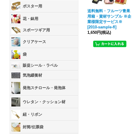
ポスター用
送料無料・フルーツ青果
用箱・資材サンプル ※企
花・鉢用
業様限定サービス※
[
2010-sample-fl
]
スポーツギア用
1,650円
(税込)
クリアケース
袋
販促シール・ラベル
気泡緩衝材
発泡スチロール・発泡体
ウレタン・クッション材
紐・リボン
封筒/伝票袋