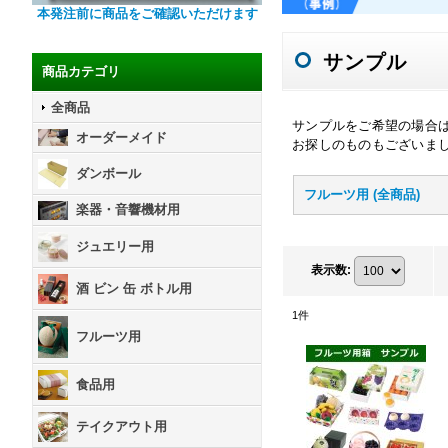
本発注前に商品をご確認いただけます
サンプル
商品カテゴリ
全商品
サンプルをご希望の場合
オーダーメイド
お探しのものもございま
ダンボール
フルーツ用 (全商品)
楽器・音響機材用
ジュエリー用
表示数
:
酒 ビン 缶 ボトル用
1
件
フルーツ用
食品用
テイクアウト用