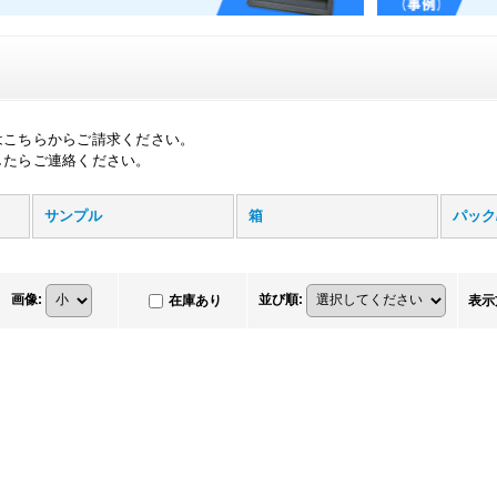
はこちらからご請求ください。
したらご連絡ください。
サンプル
箱
パック
画像
:
並び順
:
在庫あり
表示