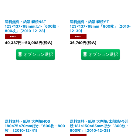
送料無料・紙箱 鯛焼NST
送料無料・紙箱 鯛焼YT
123×137×68mmほか「600枚・
123×137×68mm「800枚」
[
2010-
800枚」
[
2010-12-28
]
12-30
]
40,387
円
～50,098
円
(税込)
36,740
円
(税込)
オプション選択
オプション選択
送料無料・紙箱 大判焼NOS
送料無料・紙箱 大判焼/太郎焼/今川
180×75×70mmほか「600枚・800
焼 181×150×65mmほか「800枚・
枚」
[
2010-12-41
]
600枚」
[
2010-12-38
]