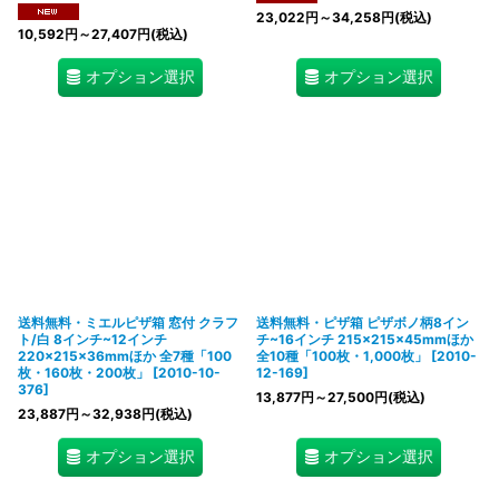
23,022
円
～34,258
円
(税込)
10,592
円
～27,407
円
(税込)
オプション選択
オプション選択
送料無料・ミエルピザ箱 窓付 クラフ
送料無料・ピザ箱 ピザボノ柄8イン
ト/白 8インチ~12インチ
チ~16インチ 215×215×45mmほか
220×215×36mmほか 全7種「100
全10種「100枚・1,000枚」
[
2010-
枚・160枚・200枚」
[
2010-10-
12-169
]
376
]
13,877
円
～27,500
円
(税込)
23,887
円
～32,938
円
(税込)
オプション選択
オプション選択