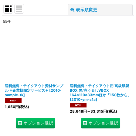
表示順変更
閉じる
55
件
サブカテゴリ
:
表示数
:
在庫あり
並び順
:
送料無料・テイクアウト資材サンプ
送料無料・テイクアウト用 高級紙製
絞り込む
ル ※企業様限定サービス※
[
2010-
BOX 黒/赤うるしVBOX
sample-tk
]
164×110×33mmほか「150枚から」
[
2010-ym-s1a
]
1,650
円
(税込)
28,648
円
～33,315
円
(税込)
オプション選択
オプション選択