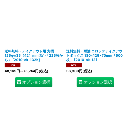
送料無料・テイクアウト用 丸桶
送料無料・耐油 コロッケテイクアウ
125φ×35（42）mmほか「225枚か
トボックス 180×125×70mm「500
ら」
[
2010-ok-132b
]
枚」
[
2010-nk-13
]
48,165
円
～75,744
円
(税込)
36,300
円
(税込)
オプション選択
オプション選択