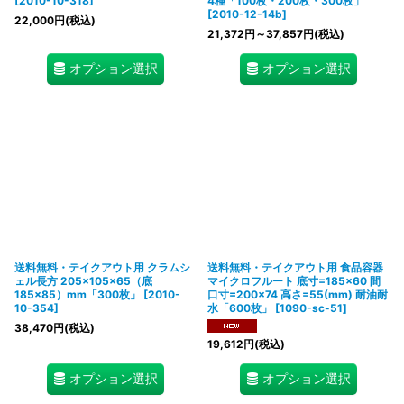
[
2010-10-318
]
4種「100枚・200枚・300枚」
[
2010-12-14b
]
22,000
円
(税込)
21,372
円
～37,857
円
(税込)
オプション選択
オプション選択
送料無料・テイクアウト用 クラムシ
送料無料・テイクアウト用 食品容器
ェル長方 205×105×65（底
マイクロフルート 底寸=185×60 間
185×85）mm「300枚」
[
2010-
口寸=200×74 高さ=55(mm) 耐油耐
10-354
]
水「600枚」
[
1090-sc-51
]
38,470
円
(税込)
19,612
円
(税込)
オプション選択
オプション選択