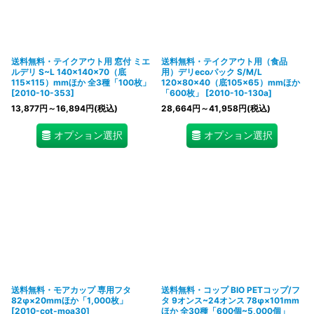
送料無料・テイクアウト用 窓付 ミエ
送料無料・テイクアウト用（食品
ルデリ S~L 140×140×70（底
用）デリecoパック S/M/L
115×115）mmほか 全3種「100枚」
120×80×40（底105×65）mmほか
[
2010-10-353
]
「600枚」
[
2010-10-130a
]
13,877
円
～16,894
円
(税込)
28,664
円
～41,958
円
(税込)
オプション選択
オプション選択
送料無料・モアカップ 専用フタ
送料無料・コップ BIO PETコップ/フ
82φ×20mmほか「1,000枚」
タ 9オンス~24オンス 78φ×101mm
[
2010-cot-moa30
]
ほか 全30種「600個~5,000個」