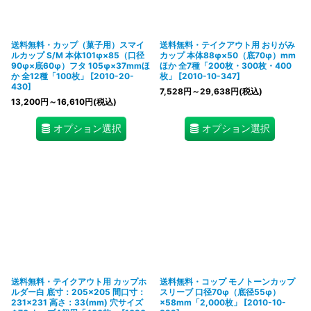
送料無料・カップ（菓子用）スマイ
送料無料・テイクアウト用 おりがみ
ルカップ S/M 本体101φ×85（口径
カップ 本体88φ×50（底70φ）mm
90φ×底60φ）フタ 105φ×37mmほ
ほか 全7種「200枚・300枚・400
か 全12種「100枚」
[
2010-20-
枚」
[
2010-10-347
]
430
]
7,528
円
～29,638
円
(税込)
13,200
円
～16,610
円
(税込)
オプション選択
オプション選択
送料無料・テイクアウト用 カップホ
送料無料・コップ モノトーンカップ
ルダー白 底寸：205×205 間口寸：
スリーブ 口径70φ（底径55φ）
231×231 高さ：33(mm) 穴サイズ
×58mm「2,000枚」
[
2010-10-