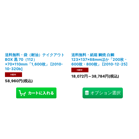
送料無料・袋（耐油）テイクアウト
送料無料・紙箱 鯛焼 白鯛
BOX 黒 70（112）
123×137×68mmほか「200枚・
×70×110mm「1,600枚」
[
2010-
600枚・800枚」
[
2010-12-25
]
10-320b
]
18,072
円
～38,784
円
(税込)
58,960
円
(税込)
オプション選択