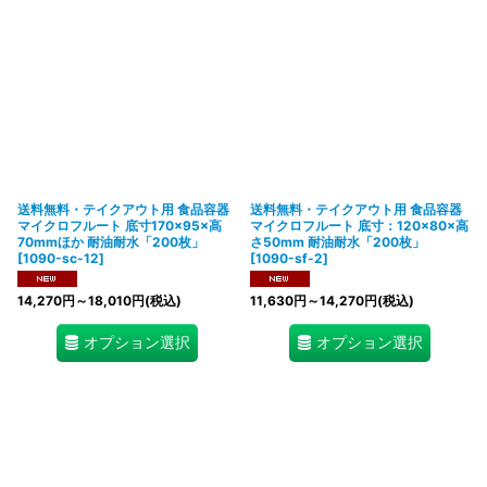
送料無料・テイクアウト用 食品容器
送料無料・テイクアウト用 食品容器
マイクロフルート 底寸170×95×高
マイクロフルート 底寸：120×80×高
70mmほか 耐油耐水「200枚」
さ50mm 耐油耐水「200枚」
[
1090-sc-12
]
[
1090-sf-2
]
14,270
円
～18,010
円
(税込)
11,630
円
～14,270
円
(税込)
オプション選択
オプション選択