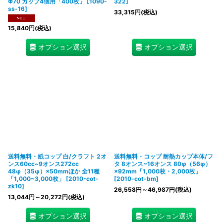
Φ70 カップ4個用「400枚」
[
1090-
322
]
ss-16
]
33,315
円
(税込)
15,840
円
(税込)
オプション選択
オプション選択
送料無料・紙コップ 白/クラフト 2オ
送料無料・コップ 耐熱カップ本体/フ
ンス60cc~9オンス272cc
タ 8オンス~16オンス 80φ（56φ）
48φ（35φ）×50mmほか 全11種
×92mm「1,000枚・2,000枚」
「1,000~3,000枚」
[
2010-cot-
[
2010-cot-bm
]
zk10
]
26,558
円
～46,987
円
(税込)
13,044
円
～20,272
円
(税込)
オプション選択
オプション選択