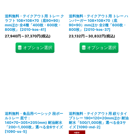
送料無料・テイクアウト用 トレー ク
送料無料・テイクアウト用 トレー ハ
ラフト 108×108×70（底90×90）
ンバーガー 108×108×70（底
mmほか 全4種「400枚・600枚・
90×90）mmほか 全2種「600枚・
800枚」
[
2010-kos-41
]
800枚」
[
2010-kos-37
]
27,940
円
～37,370
円
(税込)
23,132
円
～30,832
円
(税込)
オプション選択
オプション選択
送料無料・食品用ベーシック 段ボー
送料無料・テイクアウト用 絞りタイ
ルトレー 底寸：
プトレー 190×120×20mmほか 耐油
140×70~305×205(mm) 耐油耐水
耐水「500/1,000枚」選べる全3サ
「200~1,000枚」選べる全6サイズ
イズ
[
1090-md-2
]
[
1090-ss-5
]