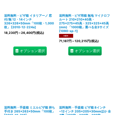
送料無料・ピザ箱 イタリアーノ 窓
送料無料・ピザ用箱 無地 マイクロフ
付/無 12・14インチ
ルート 210×210×40高・
326×326×50mm「100枚・1,000
275×275×45高・325×325×45高
枚」
[
2010-12-224a
]
(mm) 「1000箱」選べる全3サイズ
[
1090-sp-1
]
18,230
円
～26,400
円
(税込)
71,187
円
～120,215
円
(税込)
オプション選択
オプション選択
送料無料・手提箱 ミエルピザ箱 持ち
送料無料・手提箱 ピザ箱 8インチ
手付き 265×263×50mm「100枚」
~12インチ 205×205×30mmほか 全