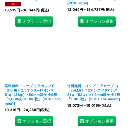
[
2010-mtw
]
13,044
円
～154,787
円
(税込)
13,515
円
～16,344
円
(税込)
オプション選択
オプション選択
送料無料・コップ モアカップ 白
送料無料・コップ モアカップ 白
（hot用）2.5オンス~17オンス
（cold用） 12オンス~16オンス
51φ（36φ）×50mmほか 全9種
81φ（52φ）×111mmほか 全2種
「1,000枚~3,000枚」
[
2010-cot-
「1,000枚」
[
2010-cot-moa11
]
moa1
]
18,072
円
～19,015
円
(税込)
10,215
円
～24,358
円
(税込)
オプション選択
オプション選択