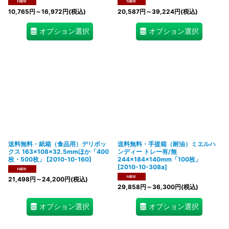
10,765
円
～16,972
円
(税込)
20,587
円
～39,224
円
(税込)
オプション選択
オプション選択
送料無料・紙箱（食品用）デリボッ
送料無料・手提箱（耐油）ミエルハ
クス 163×108×32.5mmほか「400
ンディー トレー有/無
枚・500枚」
[
2010-10-160
]
244×184×140mm「100枚」
[
2010-10-308a
]
21,498
円
～24,200
円
(税込)
29,858
円
～36,300
円
(税込)
オプション選択
オプション選択