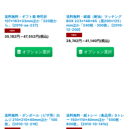
送料無料・ギフト箱 寿司折
送料無料・紙箱（耐油）マッチング
107×163×33mmほか「320枚か
BOX 223×148×65（底200×125）
ら」
[
2010-aa-237
]
mmほか「240枚・300枚」
[
2010-
12-200
]
35,182
円
～47,552
円
(税込)
28,742
円
～41,140
円
(税込)
オプション選択
オプション選択
送料無料・ダンボール（ピザ用）白
送料無料・紙トレー（食品用）Gトレ
ムジ 210×210×40mmほか「100
ー 150×110×40mmほか「500枚・
枚」
[
2010-12-216
]
800枚」
[
2010-10-141b
]