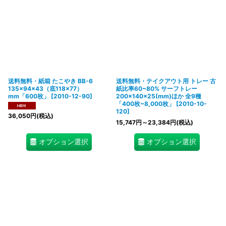
送料無料・紙箱 たこやき BB-6
送料無料・テイクアウト用 トレー 古
135×94×43（底118×77）
紙比率60~80% サーフトレー
mm「600枚」
[
2010-12-90
]
200×140×25(mm)ほか 全9種
「400枚~8,000枚」
[
2010-10-
120
]
36,050
円
(税込)
15,747
円
～23,384
円
(税込)
オプション選択
オプション選択