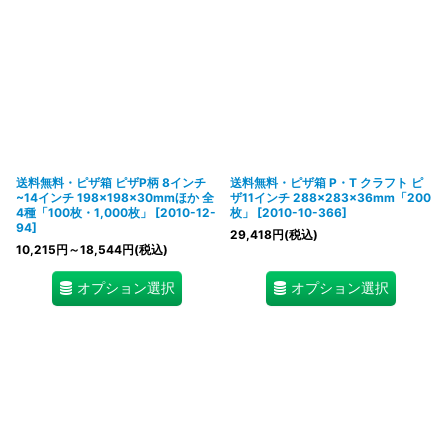
送料無料・ピザ箱 ピザP柄 8インチ
送料無料・ピザ箱 P・T クラフト ピ
~14インチ 198×198×30mmほか 全
ザ11インチ 288×283×36mm「200
4種「100枚・1,000枚」
[
2010-12-
枚」
[
2010-10-366
]
94
]
29,418
円
(税込)
10,215
円
～18,544
円
(税込)
オプション選択
オプション選択