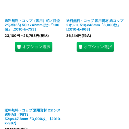
送料無料・コップ（酒用）蛇ノ目盃
送料無料・コップ 酒用資材 紙コップ
2勺半/3勺 50φ×42mmほか「100
2オンス 51φ×48mm「3,000枚」
個」
[
2010-k-753
]
[
2010-k-968
]
23,100
円
～28,758
円
(税込)
36,144
円
(税込)
オプション選択
オプション選択
送料無料・コップ 酒用資材 2オンス
透明AS（PET）
52φ×47.8mm「3,000枚」
[
2010-
k-967
]