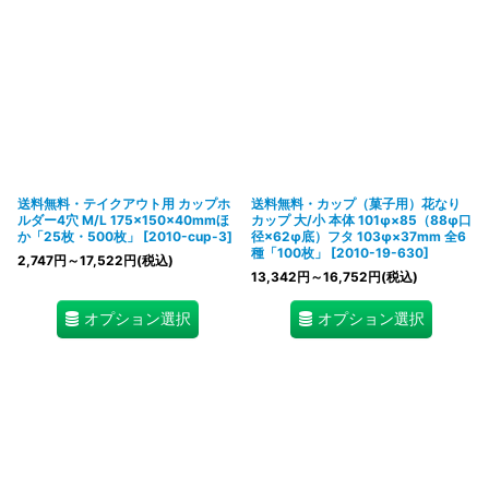
送料無料・テイクアウト用 カップホ
送料無料・カップ（菓子用）花なり
ルダー4穴 M/L 175×150×40mmほ
カップ 大/小 本体 101φ×85（88φ口
か「25枚・500枚」
[
2010-cup-3
]
径×62φ底）フタ 103φ×37mm 全6
種「100枚」
[
2010-19-630
]
2,747
円
～17,522
円
(税込)
13,342
円
～16,752
円
(税込)
オプション選択
オプション選択