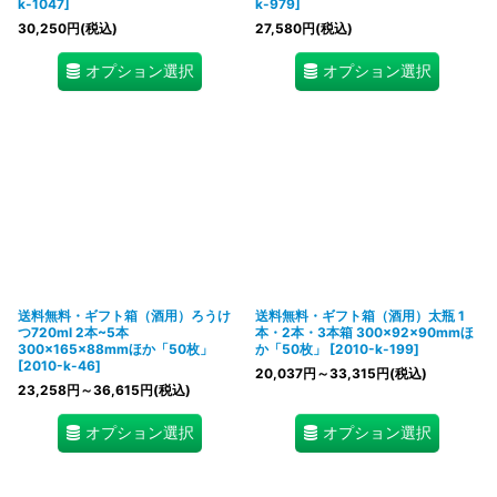
k-1047
]
k-979
]
30,250
円
(税込)
27,580
円
(税込)
オプション選択
オプション選択
送料無料・ギフト箱（酒用）ろうけ
送料無料・ギフト箱（酒用）太瓶 1
つ720ml 2本~5本
本・2本・3本箱 300×92×90mmほ
300×165×88mmほか「50枚」
か「50枚」
[
2010-k-199
]
[
2010-k-46
]
20,037
円
～33,315
円
(税込)
23,258
円
～36,615
円
(税込)
オプション選択
オプション選択