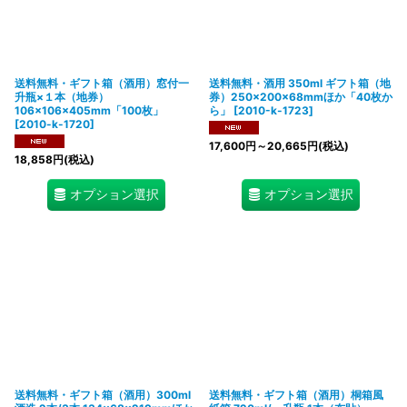
送料無料・ギフト箱（酒用）窓付一
送料無料・酒用 350ml ギフト箱（地
升瓶×１本（地券）
券）250×200×68mmほか「40枚か
106×106×405mm「100枚」
ら」
[
2010-k-1723
]
[
2010-k-1720
]
17,600
円
～20,665
円
(税込)
18,858
円
(税込)
オプション選択
オプション選択
送料無料・ギフト箱（酒用）300ml
送料無料・ギフト箱（酒用）桐箱風