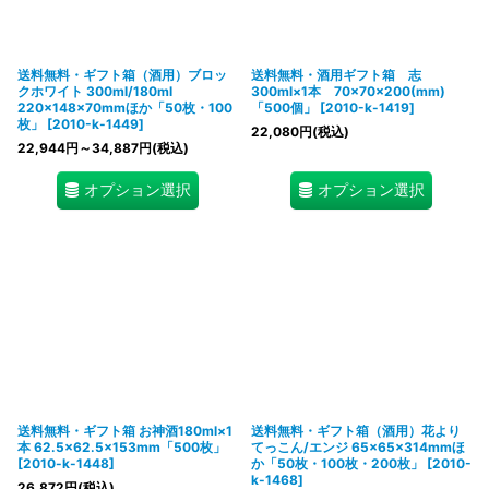
送料無料・ギフト箱（酒用）ブロッ
送料無料・酒用ギフト箱 志
クホワイト 300ml/180ml
300ml×1本 70×70×200(mm)
220×148×70mmほか「50枚・100
「500個」
[
2010-k-1419
]
枚」
[
2010-k-1449
]
22,080
円
(税込)
22,944
円
～34,887
円
(税込)
オプション選択
オプション選択
送料無料・ギフト箱 お神酒180ml×1
送料無料・ギフト箱（酒用）花より
本 62.5×62.5×153mm「500枚」
てっこん/エンジ 65×65×314mmほ
[
2010-k-1448
]
か「50枚・100枚・200枚」
[
2010-
k-1468
]
26,872
円
(税込)