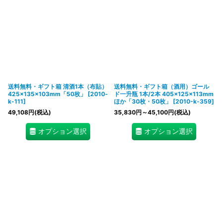
送料無料・ギフト箱 清酒1本（布貼）
送料無料・ギフト箱（酒用）ゴール
425×135×103mm「50枚」
[
2010-
ド一升瓶 1本/2本 405×125×113mm
k-111
]
ほか「30枚・50枚」
[
2010-k-359
]
49,108
円
(税込)
35,830
円
～45,100
円
(税込)
オプション選択
オプション選択