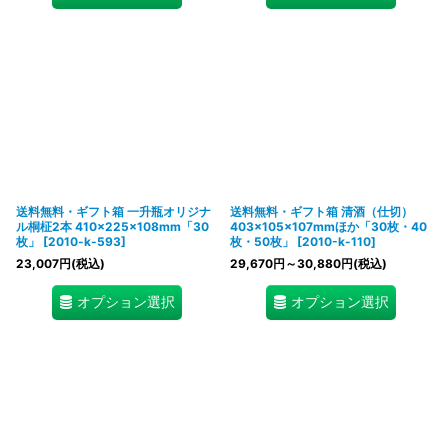
送料無料・ギフト箱 一升瓶オリジナ
送料無料・ギフト箱 清酒（仕切）
ル桐柾2本 410×225×108mm「30
403×105×107mmほか「30枚・40
枚」
[
2010-k-593
]
枚・50枚」
[
2010-k-110
]
23,007
円
(税込)
29,670
円
～30,880
円
(税込)
オプション選択
オプション選択