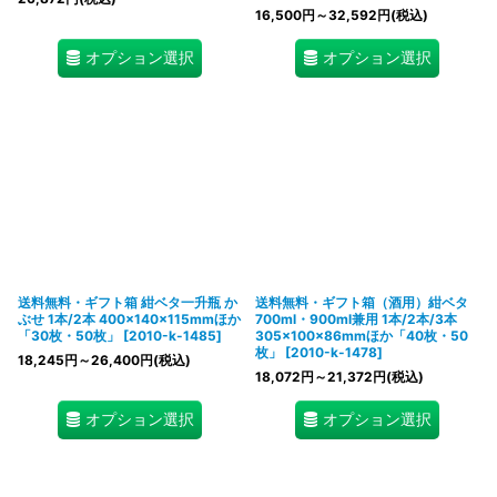
16,500
円
～32,592
円
(税込)
オプション選択
オプション選択
送料無料・ギフト箱 紺ベタ一升瓶 か
送料無料・ギフト箱（酒用）紺ベタ
ぶせ 1本/2本 400×140×115mmほか
700ml・900ml兼用 1本/2本/3本
「30枚・50枚」
[
2010-k-1485
]
305×100×86mmほか「40枚・50
枚」
[
2010-k-1478
]
18,245
円
～26,400
円
(税込)
18,072
円
～21,372
円
(税込)
オプション選択
オプション選択