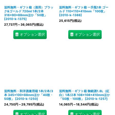
送料無料・ギフト箱（酒用）ブラッ
送料無料・ギフト箱 一升瓶1本 ゴー
ク&ゴールド 720ml 1本/2本
ルド 110×110×410mm「100枚」
316×90×88mmほか「50枚」
[
2010-k-1388
]
[
2010-k-1375
]
25,615
円
(税込)
27,737
円
～36,065
円
(税込)
オプション選択
オプション選択
送料無料・和洋酒兼用箱 1本/2本/3
送料無料・ギフト箱 御銘酒1.8L（紅
本 345×100×88mmほか「40枚・
白）1本/2本 108×108×410mmほか
50枚」
[
2010-k-1250
]
「50枚・100枚」
[
2010-k-1257
]
24,750
円
～29,795
円
(税込)
14,065
円
～18,544
円
(税込)
オプション選択
オプション選択