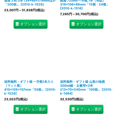
酒造 2本/3本 134×68×219mmほか
紙箱 720ml/一升瓶 1本（布貼）
「200枚」
[
2010-k-1526
]
319×106×86mm「15個・24個」
[
2010-k-1516
]
23,007
円
～31,838
円
(税込)
7,285
円
～30,700
円
(税込)
オプション選択
オプション選択
送料無料・ギフト箱 一升瓶1本入り
送料無料・ギフト箱 山形の地酒
（マット黒）
300ml細・太兼用×3本
410×105×107mm「50枚」
[
2010-
213×70×245mm「100枚」
[
2010-
k-1528
]
k-1484
]
23,022
円
(税込)
32,530
円
(税込)
オプション選択
オプション選択