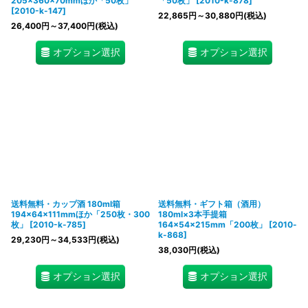
205×360×70mmほか「50枚」
「50枚」
[
2010-k-878
]
[
2010-k-147
]
22,865
円
～30,880
円
(税込)
26,400
円
～37,400
円
(税込)
オプション選択
オプション選択
送料無料・カップ酒 180ml箱
送料無料・ギフト箱（酒用）
194×64×111mmほか「250枚・300
180ml×3本手提箱
枚」
[
2010-k-785
]
164×54×215mm「200枚」
[
2010-
k-868
]
29,230
円
～34,533
円
(税込)
38,030
円
(税込)
オプション選択
オプション選択