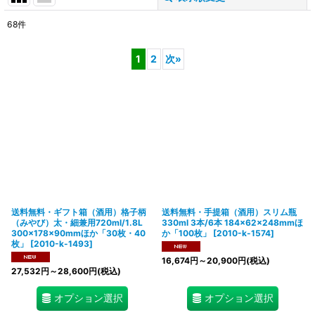
68
件
表示数
:
1
2
次
»
在庫あり
並び順
:
絞り込む
送料無料・ギフト箱（酒用）格子柄
送料無料・手提箱（酒用）スリム瓶
（みやび）太・細兼用720ml/1.8L
330ml 3本/6本 184×62×248mmほ
300×178×90mmほか「30枚・40
か「100枚」
[
2010-k-1574
]
枚」
[
2010-k-1493
]
16,674
円
～20,900
円
(税込)
27,532
円
～28,600
円
(税込)
オプション選択
オプション選択