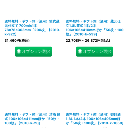
送料無料・ギフト箱（酒用）筒式蔵
送料無料・ギフト箱（酒用）蔵元仕
元仕立て 700ml×1本
立1.8L筒式 1本/2本
78×78×303mm「200枚」
[
2010-
106×106×410mmほか「50枚・100
k-922
]
枚」
[
2010-k-539
]
31,460
円
(税込)
22,708
円
～26,872
円
(税込)
オプション選択
オプション選択
送料無料・ギフト箱（酒用）清酒 筒
送料無料・ギフト箱（酒用）御銘酒
式 106×106×411mmほか「50枚・
1.8L 1本/2本 106×106×405mmほ
100枚」
[
2010-k-20
]
か「50枚・100枚」
[
2010-k-1050
]