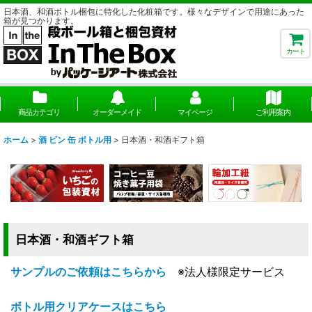
日本酒、和酒ボトル梱包に特化した化粧箱です。様々なデザインで用途にあった
箱が見つかります。
カート
商品カテゴリ
オーダーメイド
マイページ
ご利用案内
ホーム
>
酒 ビン 缶 ボトル用
>
日本酒・和酒ギフト箱
日本酒・和酒ギフト箱
サンプルのご依頼はこちらから
※法人様限定サービス
ボトル用クリアケースはこちら