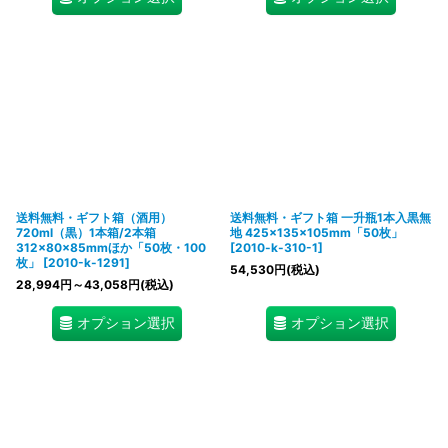
送料無料・ギフト箱（酒用）
送料無料・ギフト箱 一升瓶1本入黒無
720ml（黒）1本箱/2本箱
地 425×135×105mm「50枚」
312×80×85mmほか「50枚・100
[
2010-k-310-1
]
枚」
[
2010-k-1291
]
54,530
円
(税込)
28,994
円
～43,058
円
(税込)
オプション選択
オプション選択