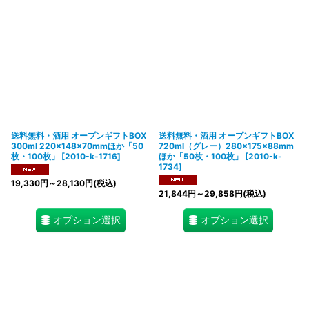
送料無料・酒用 オープンギフトBOX
送料無料・酒用 オープンギフトBOX
300ml 220×148×70mmほか「50
720ml（グレー）280×175×88mm
枚・100枚」
[
2010-k-1716
]
ほか「50枚・100枚」
[
2010-k-
1734
]
19,330
円
～28,130
円
(税込)
21,844
円
～29,858
円
(税込)
オプション選択
オプション選択