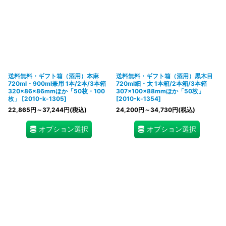
送料無料・ギフト箱（酒用）本麻
送料無料・ギフト箱（酒用）黒木目
720ml・900ml兼用 1本/2本/3本箱
720ml細・太 1本箱/2本箱/3本箱
320×86×86mmほか「50枚・100
307×100×88mmほか「50枚」
枚」
[
2010-k-1305
]
[
2010-k-1354
]
22,865
円
～37,244
円
(税込)
24,200
円
～34,730
円
(税込)
オプション選択
オプション選択