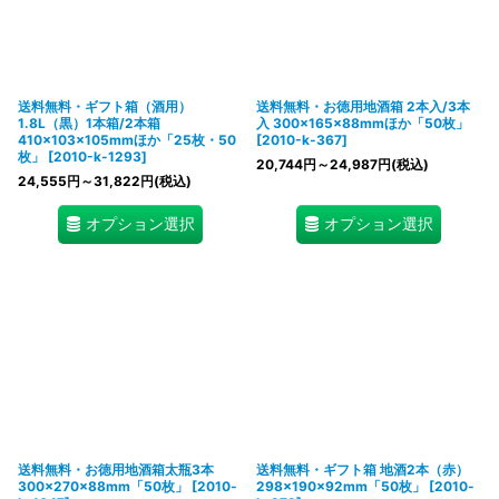
送料無料・ギフト箱（酒用）
送料無料・お徳用地酒箱 2本入/3本
1.8L（黒）1本箱/2本箱
入 300×165×88mmほか「50枚」
410×103×105mmほか「25枚・50
[
2010-k-367
]
枚」
[
2010-k-1293
]
20,744
円
～24,987
円
(税込)
24,555
円
～31,822
円
(税込)
オプション選択
オプション選択
送料無料・お徳用地酒箱太瓶3本
送料無料・ギフト箱 地酒2本（赤）
300×270×88mm「50枚」
[
2010-
298×190×92mm「50枚」
[
2010-