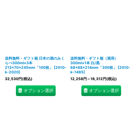
送料無料・ギフト箱 日本の酒のみく
送料無料・ギフト箱（酒用）
らべ300ml×3本
300ml×1本 白/黒
213×70×245mm「100枚」
[
2010-
68×68×214mm「300枚」
[
2010-
k-2020
]
k-1465
]
32,530
円
(税込)
12,258
円
～16,312
円
(税込)
オプション選択
オプション選択