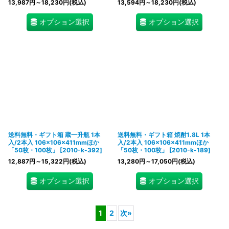
13,987
円
～18,230
円
(税込)
13,594
円
～18,230
円
(税込)
オプション選択
オプション選択
送料無料・ギフト箱 蔵一升瓶 1本
送料無料・ギフト箱 焼酎1.8L 1本
入/2本入 106×106×411mmほか
入/2本入 106×106×411mmほか
「50枚・100枚」
[
2010-k-392
]
「50枚・100枚」
[
2010-k-189
]
12,887
円
～15,322
円
(税込)
13,280
円
～17,050
円
(税込)
オプション選択
オプション選択
1
2
次
»