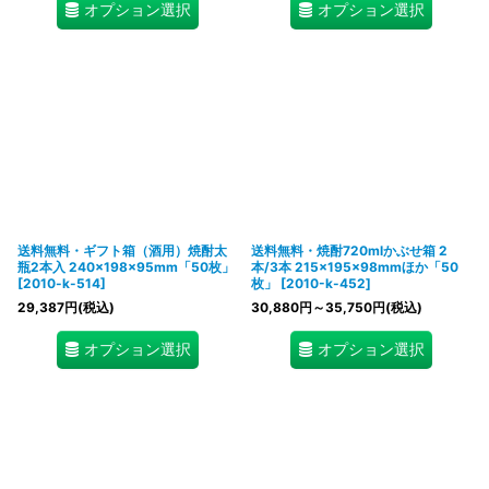
オプション選択
オプション選択
送料無料・ギフト箱（酒用）焼酎太
送料無料・焼酎720mlかぶせ箱 2
瓶2本入 240×198×95mm「50枚」
本/3本 215×195×98mmほか「50
[
2010-k-514
]
枚」
[
2010-k-452
]
29,387
円
(税込)
30,880
円
～35,750
円
(税込)
オプション選択
オプション選択