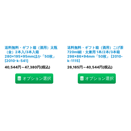
送料無料・ギフト箱（酒用）太瓶
送料無料・ギフト箱（酒用）こげ茶
（金）2本入/3本入箱
720ml細・太兼用 1本/2本/3本箱
280×195×95mmほか「50枚」
298×86×94mm「50枚」
[
2010-
[
2010-k-541
]
k-1115
]
40,544
円
～47,380
円
(税込)
26,165
円
～40,544
円
(税込)
オプション選択
オプション選択