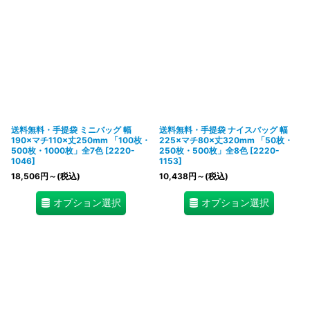
送料無料・手提袋 ミニバッグ 幅
送料無料・手提袋 ナイスバッグ 幅
190×マチ110×丈250mm 「100枚・
225×マチ80×丈320mm 「50枚・
500枚・1000枚」全7色
[
2220-
250枚・500枚」全8色
[
2220-
1046
]
1153
]
18,506
円
～
(税込)
10,438
円
～
(税込)
オプション選択
オプション選択