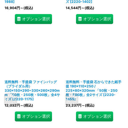
1988
]
ズ
[
2220-1402
]
16,904
円
～
(税込)
14,544
円
～
(税込)
オプション選択
オプション選択
送料無料・手提袋 ファインバッグ
送料無料・手提袋 石からできた紙手
（ブライダル用）
提 190×110×250 /
330×150×290~330×260×290m
225×80×320mm 「50枚・250
m 「50枚・250枚・500枚」全4サ
枚・500枚」全2サイズ
[
2220-
イズ
[
2220-1175
]
1455
]
12,032
円
～
(税込)
23,237
円
～
(税込)
オプション選択
オプション選択