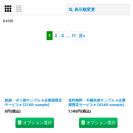
表示順変更
閉じる
645
件
サブカテゴリ
:
1
2
3
...
11
次
»
表示数
:
在庫あり
並び順
:
絞り込む
紙袋・ポリ袋サンプル ※企業様限定
送料無料・不織布袋サンプル ※企業
サービス※
[
2140-sample
]
様限定サービス※
[
4340-sample
]
0
円
(税込)
1,140
円
(税込)
オプション選択
オプション選択