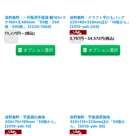
送料無料・一升瓶用手提袋 幅165×マ
送料無料・クラフト平ひもバッグ
チ160×丈490mm 「50枚・250
225×80×320mmほか「10枚から」
枚・500枚」
[
2220-1004
]
[
2010-yoh-203
]
13,706
円
～
(税込)
3,757
円
～34,572
円
(税込)
オプション選択
オプション選択
送料無料・手提袋白無地
送料無料・手提袋茶無地
200×70×185mm「50枚から」
320×115×320mmほか「50枚か
[
2010-yoh-10
]
ら」
[
2010-yoh-30
]