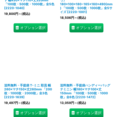
ト 幅430×マチ110×丈320mm
う）
「100枚・500枚・1000枚」全5色
180×100×180~165×160×490(mm
[
2220-1040
]
) 「100枚・500枚・1000枚」全5サ
イズ
[
2220-1001
]
19,800
円
～
(税込)
18,506
円
～
(税込)
オプション選択
オプション選択
送料無料・手提袋 T-ミニ 彩流 幅
送料無料・手提袋ハンディーバッグ
260×マチ150×丈260mm 「200
テミニン 幅180×マチ100×丈
枚・1000枚・2000枚」全3色
150mm 「100枚・500枚・1000
[
2220-1639
]
枚」全6色
[
2220-1472
]
19,497
円
～
(税込)
13,059
円
～
(税込)
オプション選択
オプション選択