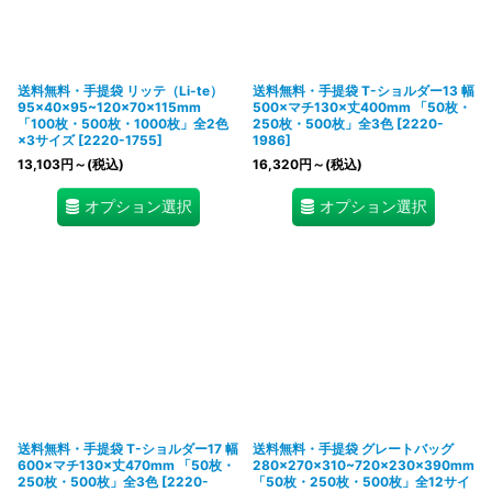
送料無料・手提袋 リッテ（Li-te）
送料無料・手提袋 T-ショルダー13 幅
95×40×95~120×70×115mm
500×マチ130×丈400mm 「50枚・
「100枚・500枚・1000枚」全2色
250枚・500枚」全3色
[
2220-
×3サイズ
[
2220-1755
]
1986
]
13,103
円
～
(税込)
16,320
円
～
(税込)
オプション選択
オプション選択
送料無料・手提袋 T-ショルダー17 幅
送料無料・手提袋 グレートバッグ
600×マチ130×丈470mm 「50枚・
280×270×310~720×230×390mm
250枚・500枚」全3色
[
2220-
「50枚・250枚・500枚」全12サイ