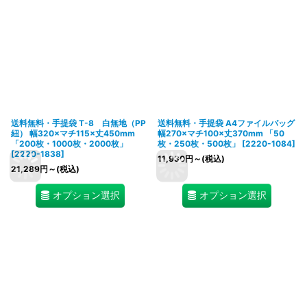
送料無料・手提袋 T-8 白無地（PP
送料無料・手提袋 A4ファイルバッグ
紐） 幅320×マチ115×丈450mm
幅270×マチ100×丈370mm 「50
「200枚・1000枚・2000枚」
枚・250枚・500枚」
[
2220-1084
]
[
2220-1838
]
11,930
円
～
(税込)
21,289
円
～
(税込)
オプション選択
オプション選択