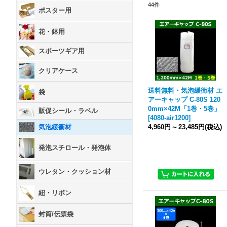
44
件
ポスター用
花・鉢用
スポーツギア用
クリアケース
送料無料・気泡緩衝材 エ
袋
アーキャップ C-80S 120
0mm×42M「1巻・5巻」
販促シール・ラベル
[
4080-air1200
]
4,960円
～
23,485円
(税込)
気泡緩衝材
発泡スチロール・発泡体
ウレタン・クッション材
紐・リボン
封筒/伝票袋