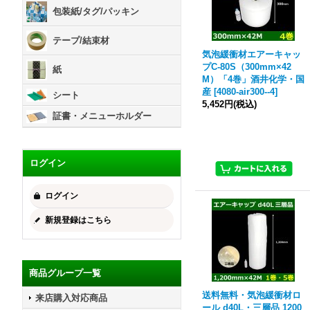
包装紙/タグ/パッキン
テープ/結束材
気泡緩衝材エアーキャッ
プC-80S（300mm×42
紙
M）「4巻」酒井化学・国
産
[
4080-air300--4
]
シート
5,452円
(税込)
証書・メニューホルダー
ログイン
ログイン
新規登録はこちら
商品グループ一覧
送料無料・気泡緩衝材ロ
来店購入対応商品
ール d40L・三層品 1200