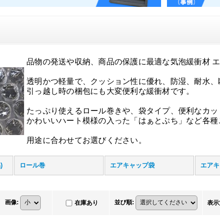
品物の発送や収納、商品の保護に最適な気泡緩衝材 
透明かつ軽量で、クッション性に優れ、防湿、耐水、
引っ越し時の梱包にも大変便利な緩衝材です。
たっぷり使えるロール巻きや、袋タイプ、便利なカッ
かわいいハート模様の入った「はぁとぷち」など各種
用途に合わせてお選びください。
)
ロール巻
エアキャップ袋
画像
:
並び順
:
在庫あり
表示