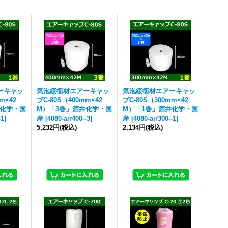
ーキャッ
気泡緩衝材エアーキャッ
気泡緩衝材エアーキャッ
m×42
プC-80S（400mm×42
プC-80S（300mm×42
井化学・国
M）「3巻」酒井化学・国
M）「1巻」酒井化学・国
-1
]
産
[
4080-air400--3
]
産
[
4080-air300--1
]
5,232円
(税込)
2,134円
(税込)