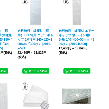
材（酒
送料無料・緩衝材（酒
送料無料・緩衝材 エアー
m/和洋種兼
用）1.8L箱用 エアーキャ
キャップ 酒/ワイン用/一
 180×4
ップ 1本/2本 240×525+1
升瓶 140×400+50mm「3
「300
00mm「300枚」
[
2010-
00枚」
[
2010-k-300
]
45
]
k-574
]
17,490円
～
19,848円
32円
(税込)
23,430円
～
31,822円
(税込)
(税込)