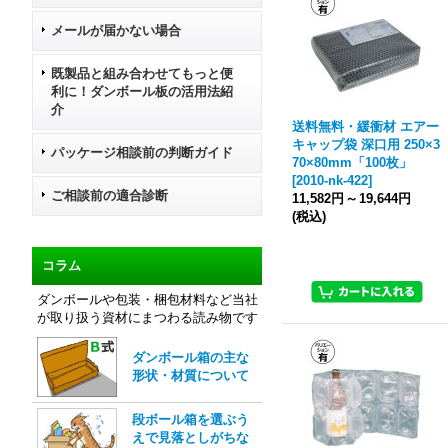
メールが届かない場合
既製品と組み合わせてもっと便
利に！ダンボール板の活用法紹
介
送料無料・緩衝材 エアー
キャップ袋 深口用 250×3
パッケージ相談前の判断ガイド
70×80mm「100枚」
[
2010-nk-422
]
ご相談前の適合診断
11,582円
～
19,644円
(税込)
コラム
ダンボールや包装・梱包材料など当社
が取り扱う資材にまつわる読み物です
ダンボール箱の主な
形状・材質について
段ボール箱を選ぶう
えで見落としがちな