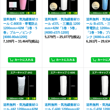
送料無料・気泡緩衝材ロ
送料無料・気泡緩衝材ロ
送料無料・気泡
ール C-80EB・帯電防止
ール d37L・三層品 1200
ール B-d37L
1200mm×42M「1巻・5
mm×42M「1巻・5巻」
帯電防止 1200m
巻」ブルー／ピンク
[
4080-d37l-1200
]
「1巻・5巻」ブ
[
4080-80eb1200
]
5,279円
～
25,077円
(税込)
ンク
[
4080-b-d3
7,109円
～
33,464円
(税込)
6,261円
～
29,6
送料無料・気泡緩衝材ロ
送料無料・気泡緩衝材ロ
送料無料・気泡
ール d42 1200mm×42M
ール C-600 1200mm×42
ール C-650 120