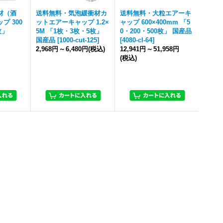
材（酒
送料無料・気泡緩衝材カ
送料無料・大粒エアーキ
プ 300
ットエアーキャップ 1.2×
ャップ 600×400mm 「5
枚」
5M 「1枚・3枚・5枚」
0・200・500枚」 国産品
国産品
[
1000-cut-125
]
[
4080-cl-64
]
2,968円
～
6,480円
(税込)
12,941円
～
51,958円
(税込)