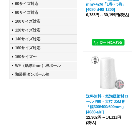
60サイズ対応
mm×42M「1巻・5巻」
[
4080-d40l-1200
]
80サイズ対応
6,383円
～
30,199円
(税込)
100サイズ対応
120サイズ対応
140サイズ対応
160サイズ対応
160サイズ〜
WF（紙厚8mm）段ボール
和装用ダンボール箱
送料無料・気泡緩衝材ロ
ール #80・大粒 35M巻
「幅300/400/600mm」
[
4080-airl
]
12,902円
～
14,313円
(税込)