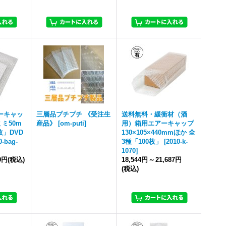
ーキャッ
三層品プチプチ 《受注生
送料無料・緩衝材（酒
ミミ50m
産品》
[
om-puti
]
用）箱用エアーキャップ
枚」DVD
130×105×440mmほか 全
0-bag-
3種「100枚」
[
2010-k-
1070
]
59円
(税込)
18,544円
～
21,687円
(税込)