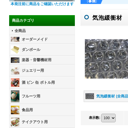
本発注前に商品をご確認いただけます
気泡緩衝材
商品カテゴリ
全商品
オーダーメイド
ダンボール
楽器・音響機材用
ジュエリー用
酒 ビン 缶 ボトル用
気泡緩衝材 (全商品
フルーツ用
食品用
表示数
:
テイクアウト用