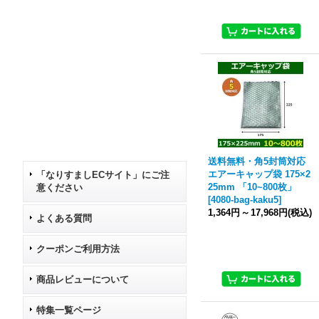
送料無料・角5封筒対応
エアーキャップ袋 175×2
「なりすましECサイト」にご注
25mm 「10~800枚」
意ください
[
4080-bag-kaku5
]
1,364円
～
17,968円
(税込)
よくある質問
クーポンご利用方法
商品レビューについて
特集一覧ページ