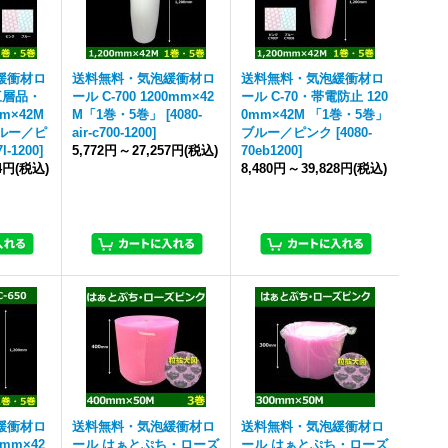
緩衝材ロ
送料無料・気泡緩衝材ロ
送料無料・気泡緩衝材ロ
・三層品・
ール C-700 1200mm×42
ール C-70・帯電防止 120
m×42M
M「1巻・5巻」
[
4080-
0mm×42M 「1巻・5巻」
ルー／ピ
air-c700-1200
]
ブルー／ピンク
[
4080-
7l-1200
]
5,772円
～
27,257円
(税込)
70eb1200
]
34円
(税込)
8,480円
～
39,828円
(税込)
緩衝材ロ
送料無料・気泡緩衝材ロ
送料無料・気泡緩衝材ロ
0mm×42
ール はぁとぷち・ローズ
ール はぁとぷち・ローズ