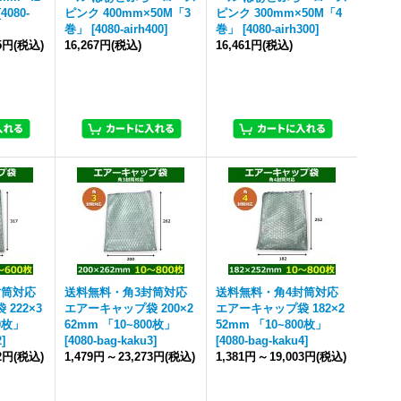
[
4080-
ピンク 400mm×50M「3
ピンク 300mm×50M「4
巻」
[
4080-airh400
]
巻」
[
4080-airh300
]
85円
(税込)
16,267円
(税込)
16,461円
(税込)
封筒対応
送料無料・角3封筒対応
送料無料・角4封筒対応
222×3
エアーキャップ袋 200×2
エアーキャップ袋 182×2
00枚」
62mm 「10~800枚」
52mm 「10~800枚」
2
]
[
4080-bag-kaku3
]
[
4080-bag-kaku4
]
82円
(税込)
1,479円
～
23,273円
(税込)
1,381円
～
19,003円
(税込)