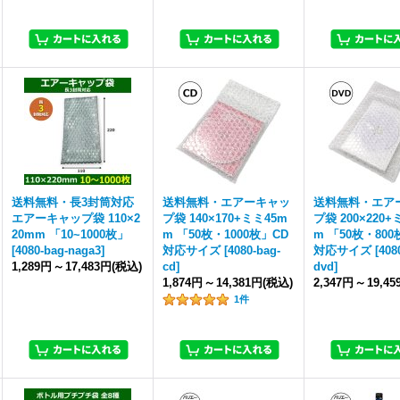
送料無料・長3封筒対応
送料無料・エアーキャッ
送料無料・エア
エアーキャップ袋 110×2
プ袋 140×170+ミミ45m
プ袋 200×220+
20mm 「10~1000枚」
m 「50枚・1000枚」CD
m 「50枚・800
[
4080-bag-naga3
]
対応サイズ
[
4080-bag-
対応サイズ
[
408
1,289円
～
17,483円
(税込)
cd
]
dvd
]
1,874円
～
14,381円
(税込)
2,347円
～
19,4
1
件