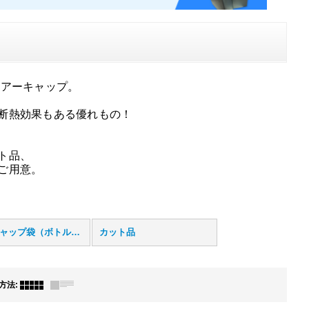
エアーキャップ。
断熱効果もある優れもの！
ト品、
ご用意。
エアキャップ袋（ボトル用）
カット品
方法
: