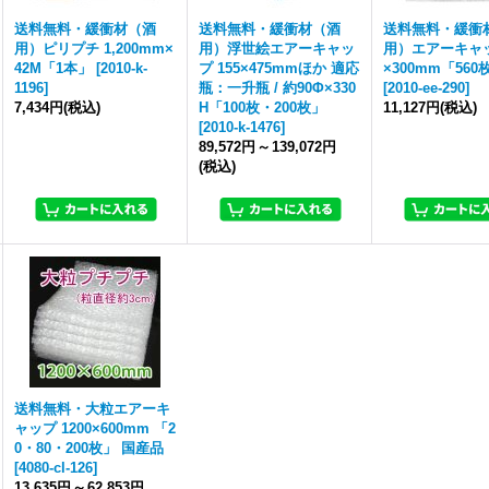
送料無料・緩衝材（酒
送料無料・緩衝材（酒
送料無料・緩衝
用）ピリプチ 1,200mm×
用）浮世絵エアーキャッ
用）エアーキャッ
42M「1本」
[
2010-k-
プ 155×475mmほか 適応
×300mm「560
1196
]
瓶：一升瓶 / 約90Φ×330
[
2010-ee-290
]
7,434円
(税込)
H「100枚・200枚」
11,127円
(税込)
[
2010-k-1476
]
89,572円
～
139,072円
(税込)
送料無料・大粒エアーキ
ャップ 1200×600mm 「2
0・80・200枚」 国産品
[
4080-cl-126
]
13,635円
～
62,853円