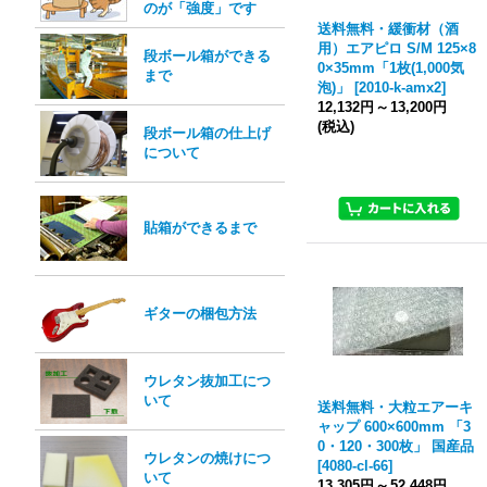
のが「強度」です
送料無料・緩衝材（酒
用）エアピロ S/M 125×8
段ボール箱ができる
0×35mm「1枚(1,000気
まで
泡)」
[
2010-k-amx2
]
12,132円
～
13,200円
(税込)
段ボール箱の仕上げ
について
貼箱ができるまで
ギターの梱包方法
ウレタン抜加工につ
いて
送料無料・大粒エアーキ
ャップ 600×600mm 「3
0・120・300枚」 国産品
ウレタンの焼けにつ
[
4080-cl-66
]
いて
13,305円
～
52,448円