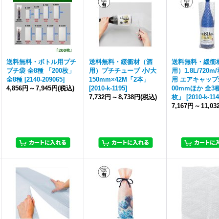
送料無料・ボトル用プチ
送料無料・緩衝材（酒
送料無料・緩衝
プチ袋 全8種 「200枚」
用）プチチューブ 小/大
用）1.8L/720
全8種
[
2140-209065
]
150mm×42M「2本」
用 エアキャップ袋
4,856円
～
7,945円
(税込)
[
2010-k-1195
]
00mmほか 全3種
7,732円
～
8,738円
(税込)
枚」
[
2010-k-11
7,167円
～
11,0