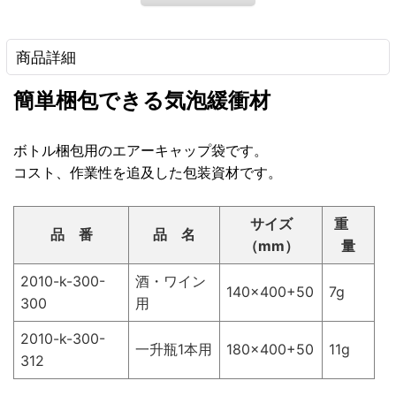
商品詳細
簡単梱包できる気泡緩衝材
ボトル梱包用のエアーキャップ袋です。
コスト、作業性を追及した包装資材です。
サイズ
重
品 番
品 名
（mm）
量
2010-k-300-
酒・ワイン
140×400+50
7g
300
用
2010-k-300-
一升瓶1本用
180×400+50
11g
312