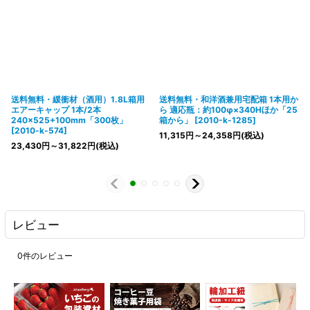
送料無料・緩衝材（酒用）1.8L箱用
送料無料・和洋酒兼用宅配箱 1本用か
エアーキャップ 1本/2本
ら 適応瓶：約100φ×340Hほか「25
240×525+100mm「300枚」
箱から」
[
2010-k-1285
]
[
2010-k-574
]
11,315
円
～24,358
円
(税込)
23,430
円
～31,822
円
(税込)
レビュー
0
件のレビュー