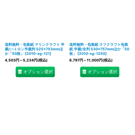
送料無料・包装紙 マリンクラフト 半
送料無料・包装紙 ラフクラフト包装
裁/ハトロン半裁判 525×753mmほ
紙 半裁/全判 530×757mmほか「50
か「50枚」
[
2010-sg-121
]
枚」
[
2010-sg-1250
]
4,503
円
～5,234
円
(税込)
6,797
円
～11,000
円
(税込)
オプション選択
オプション選択