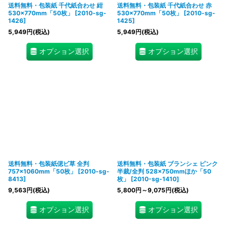
送料無料・包装紙 千代紙合わせ 紺
送料無料・包装紙 千代紙合わせ 赤
530×770mm「50枚」
[
2010-sg-
530×770mm「50枚」
[
2010-sg-
1426
]
1425
]
5,949
円
(税込)
5,949
円
(税込)
オプション選択
オプション選択
送料無料・包装紙偲ビ草 全判
送料無料・包装紙 ブランシェ ピンク
757×1060mm「50枚」
[
2010-sg-
半裁/全判 528×750mmほか「50
8413
]
枚」
[
2010-sg-1410
]
9,563
円
(税込)
5,800
円
～9,075
円
(税込)
オプション選択
オプション選択