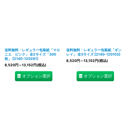
送料無料・レギュラー包装紙「マロ
送料無料・レギュラー包装紙「ギン
ニエ ピンク」 全2サイズ「300
レイ」 全3サイズ
[
2140-120103
]
枚」
[
2140-120281
]
8,520
円
～13,152
円
(税込)
8,520
円
～13,152
円
(税込)
オプション選択
オプション選択