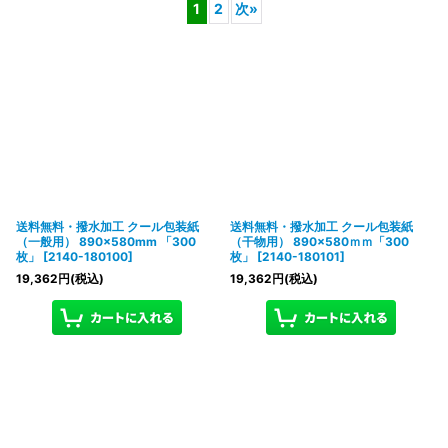
1
2
次
»
表示数
:
在庫あり
並び順
:
絞り込む
送料無料・撥水加工 クール包装紙
送料無料・撥水加工 クール包装紙
（一般用） 890×580mm 「300
（干物用） 890×580ｍｍ「300
枚」
[
2140-180100
]
枚」
[
2140-180101
]
19,362
円
(税込)
19,362
円
(税込)