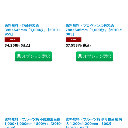
送料無料・巨峰包装紙
送料無料・プロヴァンス包装紙
395×545mm「1,000枚」
[
2010-l-
788×545mm「1,000枚」
[
2010-f-
952
]
383
]
34,258
円
(税込)
37,558
円
(税込)
オプション選択
オプション選択
送料無料・フルーツ柄 不織布風呂敷
送料無料・フルーツ柄 ポリ風呂敷 特
1,000×1,000mm「800枚」
[
2010-
大 1,200×1,200mm「300枚」
l-809
]
[
2010-l-957
]