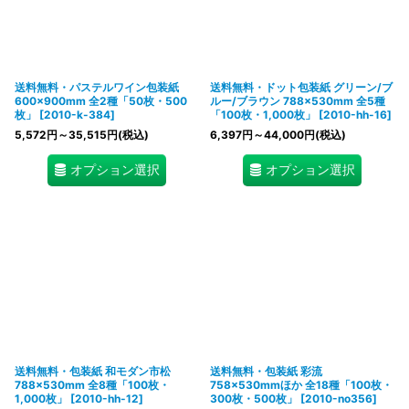
送料無料・パステルワイン包装紙
送料無料・ドット包装紙 グリーン/ブ
600×900mm 全2種「50枚・500
ルー/ブラウン 788×530mm 全5種
枚」
[
2010-k-384
]
「100枚・1,000枚」
[
2010-hh-16
]
5,572
円
～35,515
円
(税込)
6,397
円
～44,000
円
(税込)
オプション選択
オプション選択
送料無料・包装紙 和モダン市松
送料無料・包装紙 彩流
788×530mm 全8種「100枚・
758×530mmほか 全18種「100枚・
1,000枚」
[
2010-hh-12
]
300枚・500枚」
[
2010-no356
]