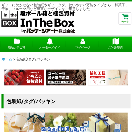
ギフトに欠かせない包装紙やギフトタグ。使いやすい万能タイプから、和菓子、
干物、フルーツ用など豊富なデザインをご用意しました
カート
商品カテゴリ
オーダーメイド
マイページ
ご利用案内
ホーム
>
包装紙/タグ/パッキン
包装紙/タグ/パッキン