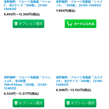
送料無料・フルーツ包装紙「ペール
送料無料・フルーツ包装紙「シャイ
F」 全2サイズ「300枚」
[
2140-
ンF」「300枚」
[
2140-130802
]
140930
]
7,993
円
(税込)
9,850
円
～13,300
円
(税込)
オプション選択
送料無料・フルーツ包装紙「スペシ
送料無料・フルーツ包装紙「カクテ
ャルF」 全2材質
ルF」 全2サイズ「300枚」
[
2140-
748×530mm「300枚」
[
2140-
130803
]
124620
]
9,406
円
～13,152
円
(税込)
8,520
円
～11,377
円
(税込)
オプション選択
オプション選択