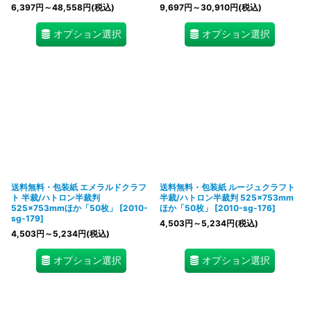
6,397
円
～48,558
円
(税込)
9,697
円
～30,910
円
(税込)
オプション選択
オプション選択
送料無料・包装紙 エメラルドクラフ
送料無料・包装紙 ルージュクラフト
ト 半裁/ハトロン半裁判
半裁/ハトロン半裁判 525×753mm
525×753mmほか「50枚」
[
2010-
ほか「50枚」
[
2010-sg-176
]
sg-179
]
4,503
円
～5,234
円
(税込)
4,503
円
～5,234
円
(税込)
オプション選択
オプション選択