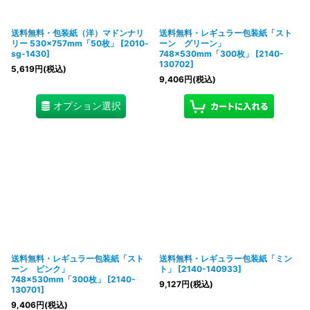
送料無料・包装紙（洋）マドンナリ
送料無料・レギュラー包装紙「スト
リー 530×757mm「50枚」
[
2010-
ーン グリーン」
sg-1430
]
748×530mm「300枚」
[
2140-
130702
]
5,619
円
(税込)
9,406
円
(税込)
オプション選択
送料無料・レギュラー包装紙「スト
送料無料・レギュラー包装紙「ミン
ーン ピンク」
ト」
[
2140-140933
]
748×530mm「300枚」
[
2140-
9,127
円
(税込)
130701
]
9,406
円
(税込)