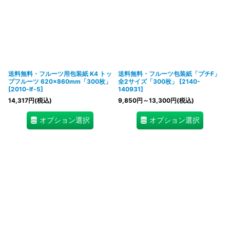
送料無料・フルーツ用包装紙 K4 トッ
送料無料・フルーツ包装紙「プチF」
プフルーツ 620×860mm「300枚」
全2サイズ「300枚」
[
2140-
[
2010-lf-5
]
140931
]
14,317
円
(税込)
9,850
円
～13,300
円
(税込)
オプション選択
オプション選択