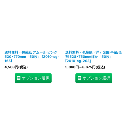
送料無料・包装紙 アムール ピンク
送料無料・包装紙（洋）楽園 半裁/全
530×770mm「50枚」
[
2010-sg-
判 528×750mmほか「50枚」
165
]
[
2010-sg-203
]
4,503
円
(税込)
5,060
円
～8,675
円
(税込)
オプション選択
オプション選択