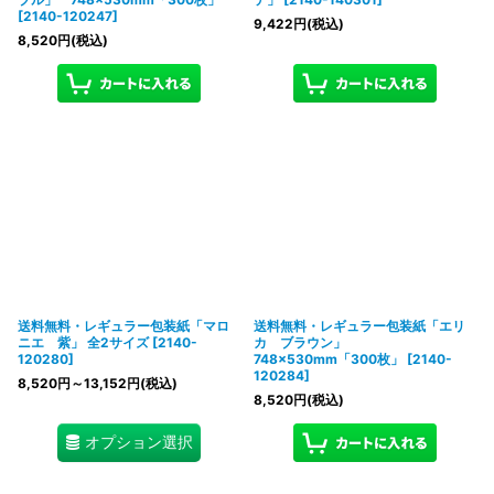
[
2140-120247
]
9,422
円
(税込)
8,520
円
(税込)
送料無料・レギュラー包装紙「マロ
送料無料・レギュラー包装紙「エリ
ニエ 紫」 全2サイズ
[
2140-
カ ブラウン」
120280
]
748×530mm「300枚」
[
2140-
120284
]
8,520
円
～13,152
円
(税込)
8,520
円
(税込)
オプション選択