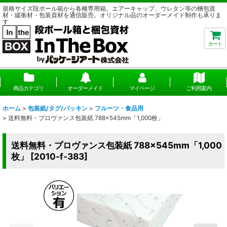
規格サイズ段ボール箱から各種専用箱。エアーキャップ、ウレタン等の梱包資
材・緩衝材・包装資材を通信販売。オリジナル品のオーダーメイド制作も承りま
す
カート
商品カテゴリ
オーダーメイド
マイページ
ご利用案内
ホーム
>
包装紙/タグ/パッキン
>
フルーツ・食品用
>
送料無料・プロヴァンス包装紙 788×545mm「1,000枚」
送料無料・プロヴァンス包装紙 788×545mm「1,000
枚」
[
2010-f-383
]