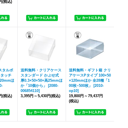
7円
(税込)
スタルボ
送料無料・クリアケース
送料無料・ギフト箱 クリ
ンタッチ
スタンダード かぶせ式
アケースPタイプ 100×50
高20mmほ
厚0.3×50×50×高25mmほ
×120mmほか 全28種「1
0-
か「10個から」
[
2080-
00枚~500枚」
[
2010-
006854110
]
op10
]
0円
(税込)
3,395円
～
5,430円
(税込)
19,800円
～
79,437円
(税込)