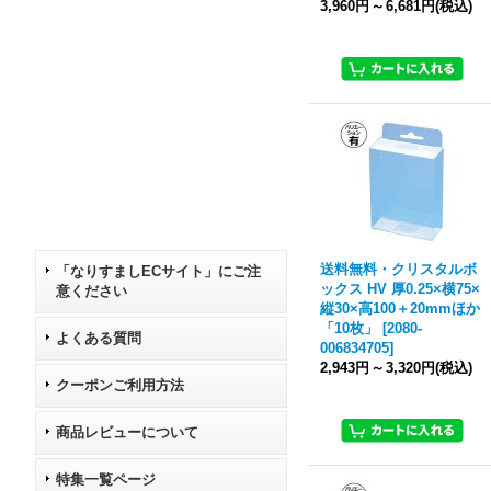
3,960円
～
6,681円
(税込)
送料無料・クリスタルボ
「なりすましECサイト」にご注
ックス HV 厚0.25×横75×
意ください
縦30×高100＋20mmほか
「10枚」
[
2080-
よくある質問
006834705
]
2,943円
～
3,320円
(税込)
クーポンご利用方法
商品レビューについて
特集一覧ページ