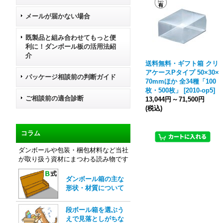
メールが届かない場合
既製品と組み合わせてもっと便
利に！ダンボール板の活用法紹
介
送料無料・ギフト箱 クリ
アケースPタイプ 50×30×
パッケージ相談前の判断ガイド
70mmほか 全34種「100
枚・500枚」
[
2010-op5
]
ご相談前の適合診断
13,044円
～
71,500円
(税込)
コラム
ダンボールや包装・梱包材料など当社
が取り扱う資材にまつわる読み物です
ダンボール箱の主な
形状・材質について
段ボール箱を選ぶう
えで見落としがちな