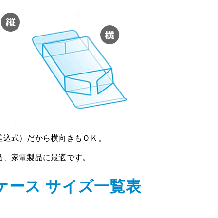
差込式）だから横向きもＯＫ。
品、家電製品に最適です。
ケース サイズ一覧表