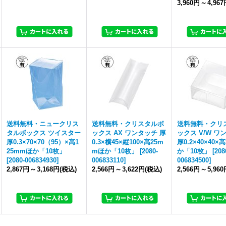
3,960円
～
4,96
送料無料・ニュークリス
送料無料・クリスタルボ
送料無料・クリ
タルボックス ツイスター
ックス AX ワンタッチ 厚
ックス V/W ワ
厚0.3×70×70（95）×高1
0.3×横45×縦100×高25m
厚0.2×40×40×
25mmほか「10枚」
mほか「10枚」
[
2080-
か「10枚」
[
208
[
2080-006834930
]
006833110
]
006834500
]
2,867円
～
3,168円
(税込)
2,566円
～
3,622円
(税込)
2,566円
～
5,96