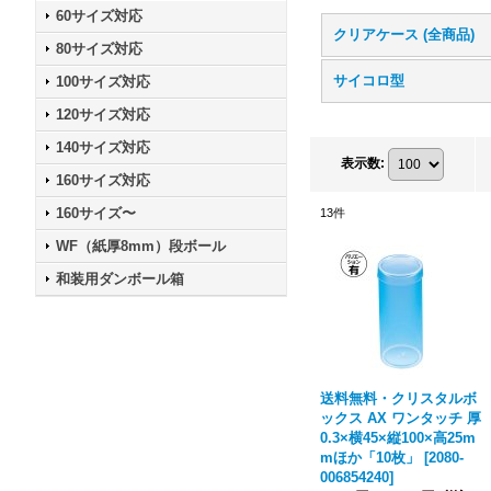
60サイズ対応
クリアケース (全商品)
80サイズ対応
サイコロ型
100サイズ対応
120サイズ対応
140サイズ対応
表示数
:
160サイズ対応
160サイズ〜
13
件
WF（紙厚8mm）段ボール
和装用ダンボール箱
送料無料・クリスタルボ
ックス AX ワンタッチ 厚
0.3×横45×縦100×高25m
mほか「10枚」
[
2080-
006854240
]