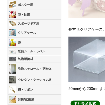
ポスター用
花・鉢用
スポーツギア用
長方形クリアケース
クリアケース
袋
販促シール・ラベル
気泡緩衝材
発泡スチロール・発泡体
ウレタン・クッション材
50mmから200m
紐・リボン
封筒/伝票袋