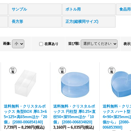
サンプル
ボトル用
食品用
長方形
正方(縦横同サイズ)
画像
:
並び順
:
在庫あり
表示
送料無料・クリスタルボ
送料無料・クリスタルボ
送料無料・クリ
ックス 角型BOX 厚0.3×6
ックス 円柱型 厚0.25×直
ックス ハート型 厚
5×125×高65mmほか「20
径50×深55mmほか「10
4×90×深25mm
個」
[
2080-006854140
]
個」
[
2080-006834820
]
個から」
[
2080-
7,739円
～
8,298円
(税込)
3,160円
～
6,035円
(税込)
006853900
]