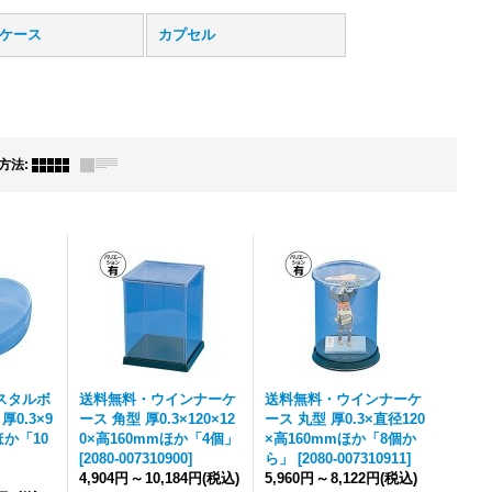
ケース
カプセル
方法
:
スタルボ
送料無料・ウインナーケ
送料無料・ウインナーケ
0.3×9
ース 角型 厚0.3×120×12
ース 丸型 厚0.3×直径120
ほか「10
0×高160mmほか「4個」
×高160mmほか「8個か
[
2080-007310900
]
ら」
[
2080-007310911
]
4,904円
～
10,184円
(税込)
5,960円
～
8,122円
(税込)