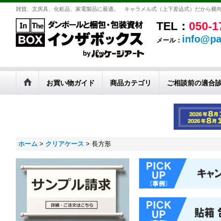
雑貨、文房具、化粧品、家電製品に最適。 キャラメル式（上下差込式）だから横
TEL：
050-1
info@pa
メール：
お買い物ガイド
商品カテゴリ
ご相談前の適合
ホーム
>
クリアケース
>
長方形