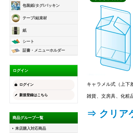
包装紙/タグ/パッキン
テープ/結束材
紙
シート
証書・メニューホルダー
ログイン
キャラメル式（上下
ログイン
新規登録はこちら
雑貨、文房具、化粧
⇒ クリア
商品グループ一覧
来店購入対応商品