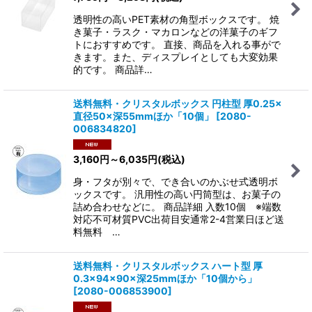
透明性の高いPET素材の角型ボックスです。 焼
き菓子・ラスク・マカロンなどの洋菓子のギフ
トにおすすめです。 直接、商品を入れる事がで
きます。また、ディスプレイとしても大変効果
的です。 商品詳…
送料無料・クリスタルボックス 円柱型 厚0.25×
直径50×深55mmほか「10個」
[
2080-
006834820
]
3,160
円
～6,035
円
(税込)
身・フタが別々で、でき合いのかぶせ式透明ボ
ックスです。 汎用性の高い円筒型は、お菓子の
詰め合わせなどに。 商品詳細 入数10個 ※端数
対応不可材質PVC出荷目安通常2-4営業日ほど送
料無料 …
送料無料・クリスタルボックス ハート型 厚
0.3×94×90×深25mmほか「10個から」
[
2080-006853900
]