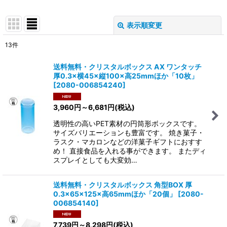
表示順変更
閉じる
13
件
表示数
:
送料無料・クリスタルボックス AX ワンタッチ
厚0.3×横45×縦100×高25mmほか「10枚」
在庫あり
[
2080-006854240
]
並び順
:
3,960
円
～6,681
円
(税込)
透明性の高いPET素材の円筒形ボックスです。
絞り込む
サイズバリエーションも豊富です。 焼き菓子・
ラスク・マカロンなどの洋菓子ギフトにおすす
め！ 直接食品を入れる事ができます。 またディ
スプレイとしても大変効…
送料無料・クリスタルボックス 角型BOX 厚
0.3×65×125×高65mmほか「20個」
[
2080-
006854140
]
7,739
円
～8,298
円
(税込)