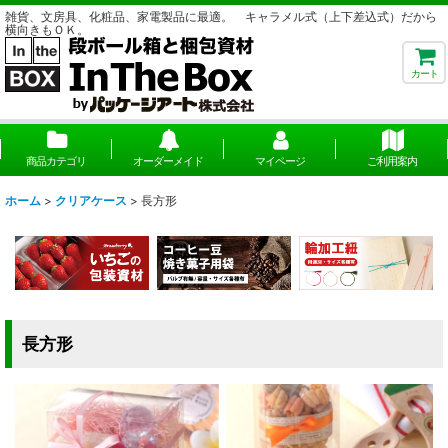
雑貨、文房具、化粧品、家電製品に最適。 キャラメル式（上下差込式）だから
横向きもＯＫ。
カート
商品カテゴリ
オーダーメイド
マイページ
ご利用案内
ホーム
>
クリアケース
>
長方形
長方形