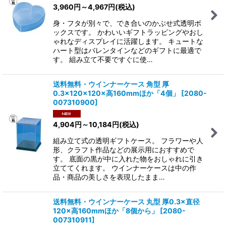
3,960
円
～4,967
円
(税込)
身・フタが別々で、でき合いのかぶせ式透明ボ
ックスです。 かわいいギフトラッピングやおし
ゃれなディスプレイに活躍します。 キュートな
ハート型はバレンタインなどのギフトに最適で
す。 組み立て不要ですぐに使…
送料無料・ウインナーケース 角型 厚
0.3×120×120×高160mmほか「4個」
[
2080-
007310900
]
4,904
円
～10,184
円
(税込)
組み立て式の透明ギフトケース。 フラワーや人
形、クラフト作品などの展示用におすすめで
す。 底面の黒が中に入れた物をおしゃれに引き
立ててくれます。 ウインナーケースは中の作
品・商品の美しさを表現したまま…
送料無料・ウインナーケース 丸型 厚0.3×直径
120×高160mmほか「8個から」
[
2080-
007310911
]