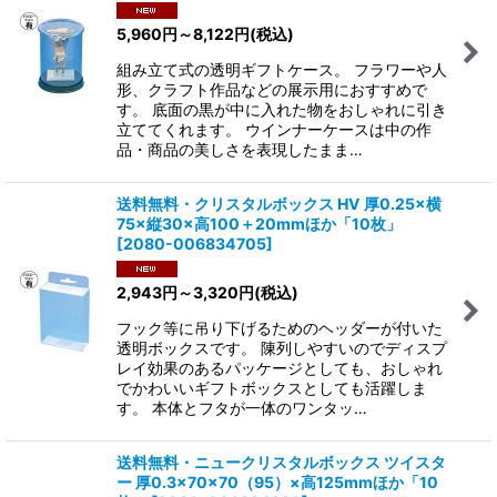
5,960
円
～8,122
円
(税込)
組み立て式の透明ギフトケース。 フラワーや人
形、クラフト作品などの展示用におすすめで
す。 底面の黒が中に入れた物をおしゃれに引き
立ててくれます。 ウインナーケースは中の作
品・商品の美しさを表現したまま…
送料無料・クリスタルボックス HV 厚0.25×横
75×縦30×高100＋20mmほか「10枚」
[
2080-006834705
]
2,943
円
～3,320
円
(税込)
フック等に吊り下げるためのヘッダーが付いた
透明ボックスです。 陳列しやすいのでディスプ
レイ効果のあるパッケージとしても、おしゃれ
でかわいいギフトボックスとしても活躍しま
す。 本体とフタが一体のワンタッ…
送料無料・ニュークリスタルボックス ツイスタ
ー 厚0.3×70×70（95）×高125mmほか「10