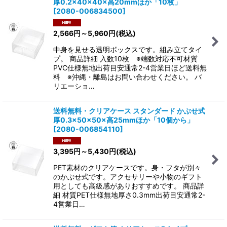
厚0.2×40×40×高20mmほか「10枚」
[
2080-006834500
]
2,566
円
～5,960
円
(税込)
中身を見せる透明ボックスです。組み立てタイ
プ。 商品詳細 入数10枚 ※端数対応不可材質
PVC仕様無地出荷目安通常2-4営業日ほど送料無
料 ※沖縄・離島はお問い合わせください。 バ
リエーショ…
送料無料・クリアケース スタンダード かぶせ式
厚0.3×50×50×高25mmほか「10個から」
[
2080-006854110
]
3,395
円
～5,430
円
(税込)
PET素材のクリアケースです。身・フタが別々
のかぶせ式です。アクセサリーや小物のギフト
用としても高級感がありおすすめです。 商品詳
細 材質PET仕様無地厚さ0.3mm出荷目安通常2-
4営業日…