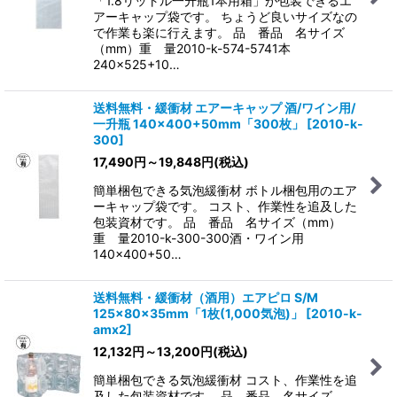
「1.8リットル一升瓶1本用箱」が包装できるエ
アーキャップ袋です。 ちょうど良いサイズなの
で作業も楽に行えます。 品 番品 名サイズ
（mm）重 量2010-k-574-5741本
240×525+10…
送料無料・緩衝材 エアーキャップ 酒/ワイン用/
一升瓶 140×400+50mm「300枚」
[
2010-k-
300
]
17,490
円
～19,848
円
(税込)
簡単梱包できる気泡緩衝材 ボトル梱包用のエア
ーキャップ袋です。 コスト、作業性を追及した
包装資材です。 品 番品 名サイズ（mm）
重 量2010-k-300-300酒・ワイン用
140×400+50…
送料無料・緩衝材（酒用）エアピロ S/M
125×80×35mm「1枚(1,000気泡)」
[
2010-k-
amx2
]
12,132
円
～13,200
円
(税込)
簡単梱包できる気泡緩衝材 コスト、作業性を追
及した包装資材です。 品 番品 名サイズ