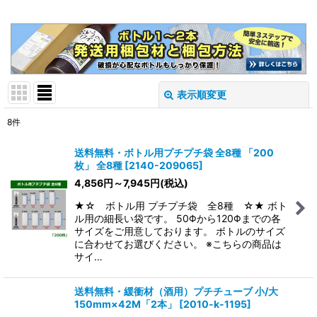
表示順変更
閉じる
8
件
表示数
:
送料無料・ボトル用プチプチ袋 全8種 「200
枚」 全8種
[
2140-209065
]
在庫あり
4,856
円
～7,945
円
(税込)
並び順
:
★☆ ボトル用 プチプチ袋 全8種 ☆★ ボト
ル用の細長い袋です。 50Φから120Φまでの各
サイズをご用意しております。 ボトルのサイズ
絞り込む
に合わせてお選びください。 ※こちらの商品は
サイ…
送料無料・緩衝材（酒用）プチチューブ 小/大
150mm×42M「2本」
[
2010-k-1195
]