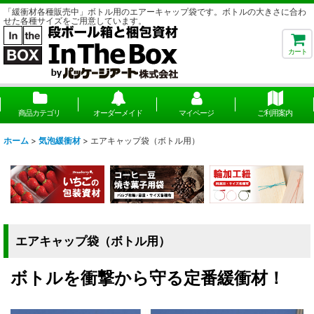
「緩衝材各種販売中」ボトル用のエアーキャップ袋です。ボトルの大きさに合わ
せた各種サイズをご用意しています。
カート
商品カテゴリ
オーダーメイド
マイページ
ご利用案内
ホーム
>
気泡緩衝材
>
エアキャップ袋（ボトル用）
エアキャップ袋（ボトル用）
ボトルを衝撃から守る定番緩衝材！