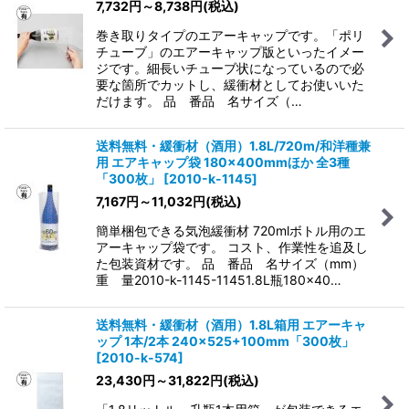
7,732
円
～8,738
円
(税込)
巻き取りタイプのエアーキャップです。「ポリ
チューブ」のエアーキャップ版といったイメー
ジです。細長いチューブ状になっているので必
要な箇所でカットし、緩衝材としてお使いいた
だけます。 品 番品 名サイズ（…
送料無料・緩衝材（酒用）1.8L/720m/和洋種兼
用 エアキャップ袋 180×400mmほか 全3種
「300枚」
[
2010-k-1145
]
7,167
円
～11,032
円
(税込)
簡単梱包できる気泡緩衝材 720mlボトル用のエ
アーキャップ袋です。 コスト、作業性を追及し
た包装資材です。 品 番品 名サイズ（mm）
重 量2010-k-1145-11451.8L瓶180×40…
送料無料・緩衝材（酒用）1.8L箱用 エアーキャ
ップ 1本/2本 240×525+100mm「300枚」
[
2010-k-574
]
23,430
円
～31,822
円
(税込)