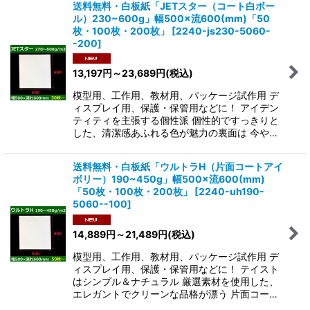
送料無料・白板紙「JETスター（コート白ボー
ル）230~600g」幅500×流600(mm)「50
在庫あり
枚・100枚・200枚」
[
2240-js230-5060-
-200
]
並び順
:
13,197
円
～23,689
円
(税込)
絞り込む
模型用、工作用、教材用、パッケージ試作用 デ
ィスプレイ用、保護・保管用などに！ アイデン
ティティを主張する個性派 個性的ですっきりと
した、清潔感あふれる色が魅力の裏面は 今や…
送料無料・白板紙「ウルトラH（片面コートアイ
ボリー）190~450g」幅500×流600(mm)
「50枚・100枚・200枚」
[
2240-uh190-
5060--100
]
14,889
円
～21,489
円
(税込)
模型用、工作用、教材用、パッケージ試作用 デ
ィスプレイ用、保護・保管用などに！ テイスト
はシンプル＆ナチュラル 厳選素材を使用した、
エレガントでクリーンな品格が漂う 片面コー…