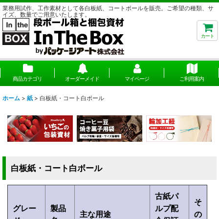
業務用試作、工作素材として各白板紙、コートボールを販売。ご希望の種類、サ
イズ、数量でご用意いたします。
カート
商品カテゴリ
オーダーメイド
マイページ
ご利用案内
ホーム
>
紙
>
白板紙・コート白ボール
白板紙・コート白ボール
古紙パ
そ
グレー
製品
ルプ配
主な用途
の