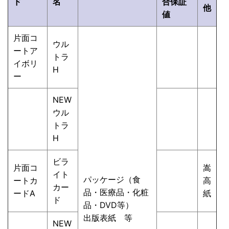
ド
名
合保証
他
値
片面コ
ウル
ートア
トラ
イボリ
H
ー
NEW
ウル
トラ
H
ビラ
片面コ
嵩
イト
パッケージ（食
ートカ
高
カー
品・医療品・化粧
ードA
紙
ド
品・DVD等）
出版表紙 等
NEW