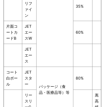
リフ
35%
ァイ
ン
片面コ
JET
ートカ
エー
60%
ードB
スW
JET
エー
ス
コート
JET
白ボー
スタ
80%
ル
ー
パッケージ（食
品・医療品等）等
リー
嵩
スリ
高
ーG
紙