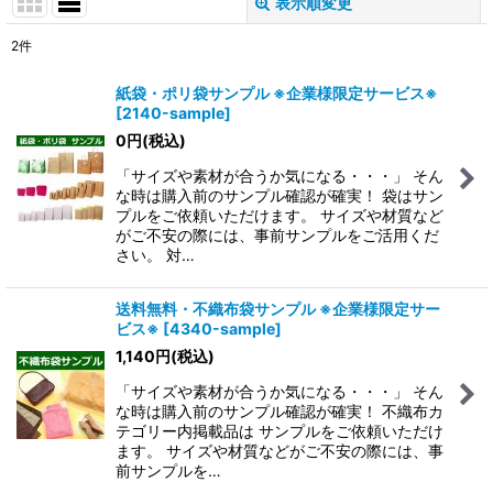
表示順変更
閉じる
2
件
表示数
:
紙袋・ポリ袋サンプル ※企業様限定サービス※
[
2140-sample
]
在庫あり
0
円
(税込)
並び順
:
「サイズや素材が合うか気になる・・・」 そん
な時は購入前のサンプル確認が確実！ 袋はサン
プルをご依頼いただけます。 サイズや材質など
絞り込む
がご不安の際には、事前サンプルをご活用くだ
さい。 対…
送料無料・不織布袋サンプル ※企業様限定サー
ビス※
[
4340-sample
]
1,140
円
(税込)
「サイズや素材が合うか気になる・・・」 そん
な時は購入前のサンプル確認が確実！ 不織布カ
テゴリー内掲載品は サンプルをご依頼いただけ
ます。 サイズや材質などがご不安の際には、事
前サンプルを…