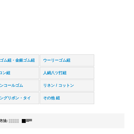
ゴム紐・金銀ゴム紐
ウーリーゴム紐
ロン紐
人絹八ツ打紐
ンコールゴム
リネン / コットン
ングリボン・タイ
その他 紐
方法
: