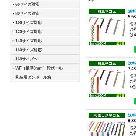
60サイズ対応
送料
80サイズ対応
5,5
100サイズ対応
包
の
120サイズ対応
は
140サイズ対応
160サイズ対応
160サイズ〜
送料
WF（紙厚8mm）段ボール
7,4
包
和装用ダンボール箱
の
5
送料
6,8
包
の