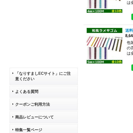
は
送料
8,6
包
の
は
「なりすましECサイト」にご注
意ください
よくある質問
クーポンご利用方法
商品レビューについて
特集一覧ページ