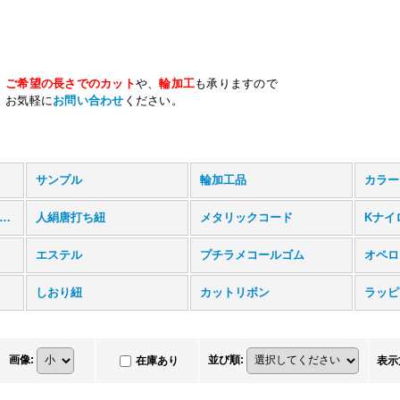
ご希望の長さでのカット
や、
輪加工
も承りますので
お気軽に
お問い合わせ
ください。
サンプル
輪加工品
カラー
風平ゴム・和風ラメ平ゴム
人絹唐打ち紐
メタリックコード
Kナイ
エステル
プチラメコールゴム
オペロ
しおり紐
カットリボン
ラッピ
画像
:
並び順
:
在庫あり
表示