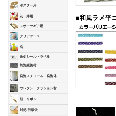
ポスター用
花・鉢用
■和風ラメ平
スポーツギア用
クリアケース
袋
販促シール・ラベル
気泡緩衝材
発泡スチロール・発泡体
ウレタン・クッション材
紐・リボン
封筒/伝票袋