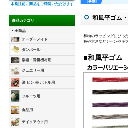
本発注前に商品をご確認いただけます
和風平ゴム
商品カテゴリ
全商品
和物のラッピングにぴっ
オーダーメイド
色や太さなどシーンやギ
ダンボール
■和風平ゴム
楽器・音響機材用
ジュエリー用
酒 ビン 缶 ボトル用
フルーツ用
食品用
テイクアウト用