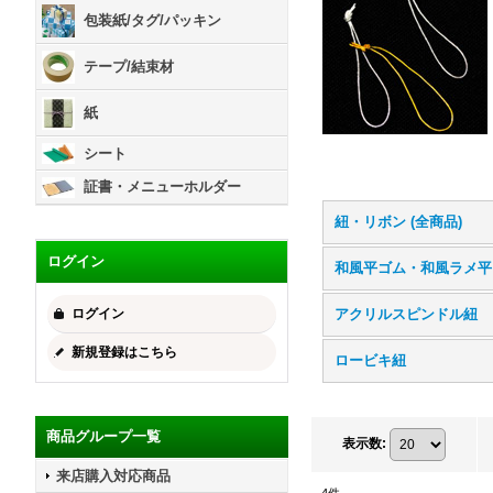
包装紙/タグ/パッキン
テープ/結束材
紙
シート
証書・メニューホルダー
紐・リボン (全商品)
ログイン
和
ログイン
アクリルスピンドル紐
新規登録はこちら
ロービキ紐
商品グループ一覧
表示数
:
来店購入対応商品
4
件