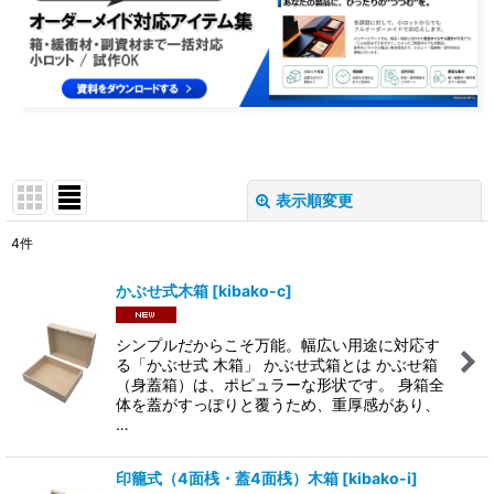
表示順変更
閉じる
4
件
表示数
:
かぶせ式木箱
[
kibako-c
]
在庫あり
シンプルだからこそ万能。幅広い用途に対応す
並び順
:
る「かぶせ式 木箱」 かぶせ式箱とは かぶせ箱
（身蓋箱）は、ポピュラーな形状です。 身箱全
体を蓋がすっぽりと覆うため、重厚感があり、
絞り込む
…
印籠式（4面桟・蓋4面桟）木箱
[
kibako-i
]