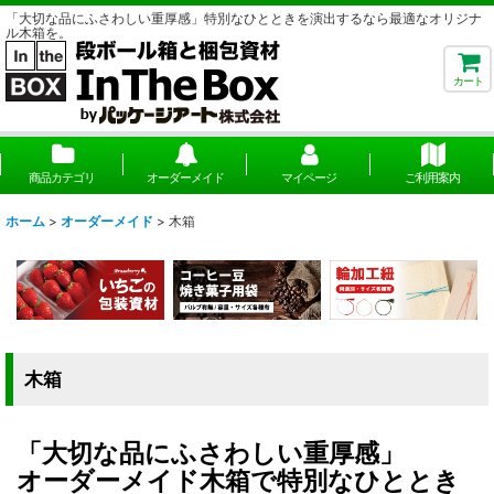
「大切な品にふさわしい重厚感」特別なひとときを演出するなら最適なオリジナ
ル木箱を。
カート
商品カテゴリ
オーダーメイド
マイページ
ご利用案内
ホーム
>
オーダーメイド
>
木箱
木箱
「大切な品にふさわしい重厚感」
オーダーメイド木箱で特別なひととき