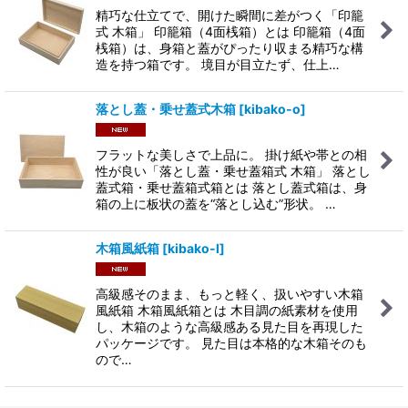
精巧な仕立てで、開けた瞬間に差がつく「印籠
式 木箱」 印籠箱（4面桟箱）とは 印籠箱（4面
桟箱）は、身箱と蓋がぴったり収まる精巧な構
造を持つ箱です。 境目が目立たず、仕上…
落とし蓋・乗せ蓋式木箱
[
kibako-o
]
フラットな美しさで上品に。 掛け紙や帯との相
性が良い「落とし蓋・乗せ蓋箱式 木箱」 落とし
蓋式箱・乗せ蓋箱式箱とは 落とし蓋式箱は、身
箱の上に板状の蓋を“落とし込む”形状。 …
木箱風紙箱
[
kibako-l
]
高級感そのまま、もっと軽く、扱いやすい木箱
風紙箱 木箱風紙箱とは 木目調の紙素材を使用
し、木箱のような高級感ある見た目を再現した
パッケージです。 見た目は本格的な木箱そのも
ので…