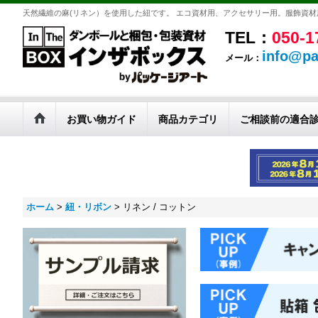
天然繊維の麻(リネン）を使用した紐です。 エコ資材用、アクセサリー用。服飾資
TEL：
050-1
info@pa
メール：
お買い物ガイド
商品カテゴリ
ご相談前の適合
ホーム
>
紐・リボン
>
リネン / コットン