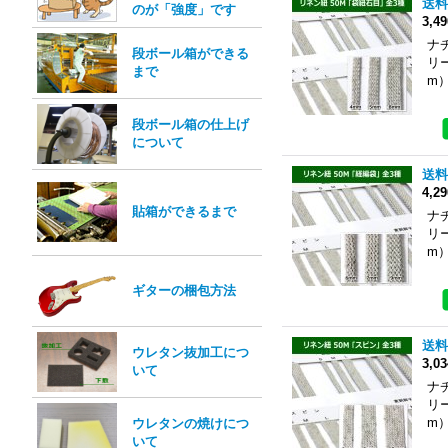
送料
のが「強度」です
3,4
ナ
段ボール箱ができる
リ
まで
m
段ボール箱の仕上げ
について
送料
4,2
貼箱ができるまで
ナ
リ
m
ギターの梱包方法
送料
ウレタン抜加工につ
3,0
いて
ナ
リ
m）
ウレタンの焼けにつ
いて