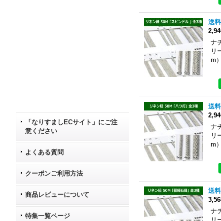
送料
2,9
ナ
リ
m
送料
2,9
「なりすましECサイト」にご注
ナ
意ください
リ
m
よくある質問
クーポンご利用方法
送料
商品レビューについて
3,5
ナ
特集一覧ページ
リ