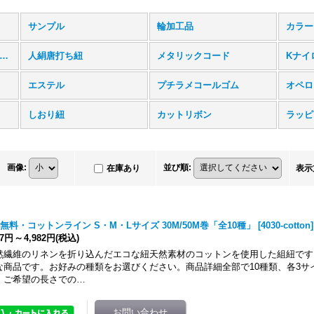
サンプル
輪加工品
カラー
風平ゴム・和風ラメ平ゴム
人絹唐打ち紐
メタリックコード
Kナイ
エステル
プチラメコールゴム
オペロ
しおり紐
カットリボン
ラッピ
画像
:
並び順
:
在庫あり
表示
無料・コットンライン S・M・Lサイズ 30M/50M巻「全10種」
[
4030-cotton
]
67円
～
4,982円
(税込)
然繊維のリネンを折り込んだエコな紐天然素材のコットンを使用した組紐です
な商品です。お好みの種類をお選びください。商品詳細全部で10種類、各3サ
。ご希望の長さでの…