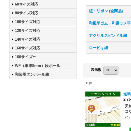
60サイズ対応
紐・リボン (全商品)
80サイズ対応
100サイズ対応
和
120サイズ対応
アクリルスピンドル紐
140サイズ対応
ロービキ紐
160サイズ対応
160サイズ〜
WF（紙厚8mm）段ボール
表示数
:
和装用ダンボール箱
11
件
送料
2,7
天
コ
た