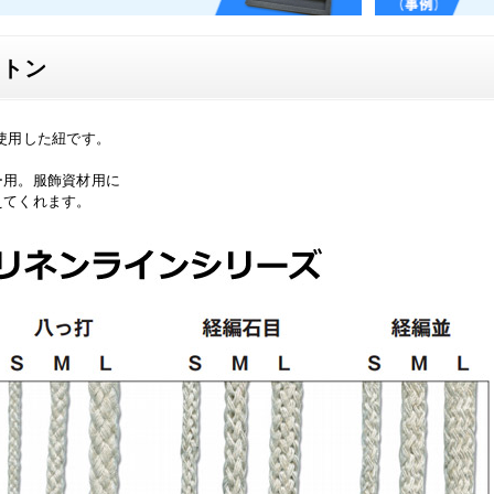
ットン
使用した紐です。
ー用。服飾資材用に
えてくれます。