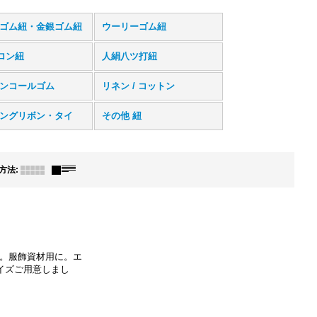
ゴム紐・金銀ゴム紐
ウーリーゴム紐
ロン紐
人絹八ツ打紐
ンコールゴム
リネン / コットン
ングリボン・タイ
その他 紐
方法
:
。服飾資材用に。エ
イズご用意しまし