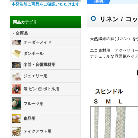
本発注前に商品をご確認いただけます
リネン / コ
商品カテゴリ
全商品
天然繊維の麻(リネン）を
オーダーメイド
エコ資材用、アクセサリ
ダンボール
ナチュラルな雰囲気をそ
楽器・音響機材用
ジュエリー用
酒 ビン 缶 ボトル用
フルーツ用
食品用
テイクアウト用