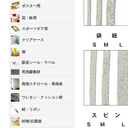
ポスター用
花・鉢用
スポーツギア用
クリアケース
袋
販促シール・ラベル
気泡緩衝材
発泡スチロール・発泡体
ウレタン・クッション材
紐・リボン
封筒/伝票袋