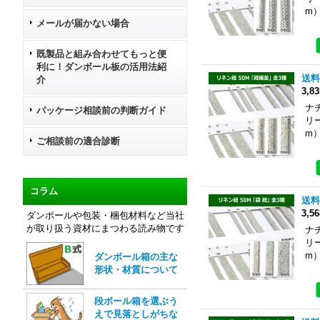
m
メールが届かない場合
既製品と組み合わせてもっと便
利に！ダンボール板の活用法紹
送料
介
3,8
ナ
パッケージ相談前の判断ガイド
リ
m
ご相談前の適合診断
コラム
送料
3,5
ダンボールや包装・梱包材料など当社
が取り扱う資材にまつわる読み物です
ナ
リ
m
ダンボール箱の主な
形状・材質について
段ボール箱を選ぶう
えで見落としがちな