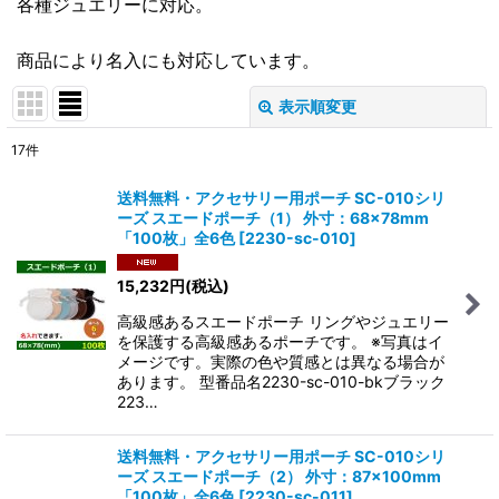
各種ジュエリーに対応。
商品により名入にも対応しています。
表示順変更
閉じる
17
件
表示数
:
送料無料・アクセサリー用ポーチ SC-010シリ
ーズ スエードポーチ（1） 外寸：68×78mm
在庫あり
「100枚」全6色
[
2230-sc-010
]
並び順
:
15,232
円
(税込)
高級感あるスエードポーチ リングやジュエリー
絞り込む
を保護する高級感あるポーチです。 ※写真はイ
メージです。実際の色や質感とは異なる場合が
あります。 型番品名2230-sc-010-bkブラック
223…
送料無料・アクセサリー用ポーチ SC-010シリ
ーズ スエードポーチ（2） 外寸：87×100mm
「100枚」全6色
[
2230-sc-011
]