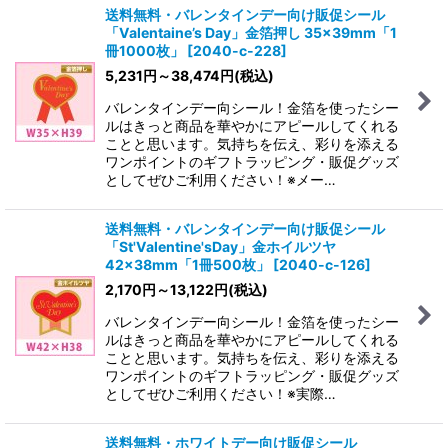
送料無料・バレンタインデー向け販促シール
「Valentaine’s Day」金箔押し 35×39mm「1
冊1000枚」
[
2040-c-228
]
5,231
円
～38,474
円
(税込)
バレンタインデー向シール！金箔を使ったシー
ルはきっと商品を華やかにアピールしてくれる
ことと思います。気持ちを伝え、彩りを添える
ワンポイントのギフトラッピング・販促グッズ
としてぜひご利用ください！※メー…
送料無料・バレンタインデー向け販促シール
「St'Valentine'sDay」金ホイルツヤ
42×38mm「1冊500枚」
[
2040-c-126
]
2,170
円
～13,122
円
(税込)
バレンタインデー向シール！金箔を使ったシー
ルはきっと商品を華やかにアピールしてくれる
ことと思います。気持ちを伝え、彩りを添える
ワンポイントのギフトラッピング・販促グッズ
としてぜひご利用ください！※実際…
送料無料・ホワイトデー向け販促シール