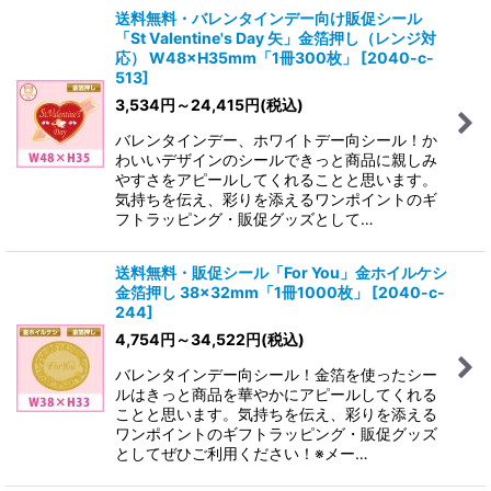
送料無料・バレンタインデー向け販促シール
「St Valentine's Day 矢」金箔押し（レンジ対
応） W48×H35mm「1冊300枚」
[
2040-c-
513
]
3,534
円
～24,415
円
(税込)
バレンタインデー、ホワイトデー向シール！か
わいいデザインのシールできっと商品に親しみ
やすさをアピールしてくれることと思います。
気持ちを伝え、彩りを添えるワンポイントのギ
フトラッピング・販促グッズとして…
送料無料・販促シール「For You」金ホイルケシ
金箔押し 38×32mm「1冊1000枚」
[
2040-c-
244
]
4,754
円
～34,522
円
(税込)
バレンタインデー向シール！金箔を使ったシー
ルはきっと商品を華やかにアピールしてくれる
ことと思います。気持ちを伝え、彩りを添える
ワンポイントのギフトラッピング・販促グッズ
としてぜひご利用ください！※メー…