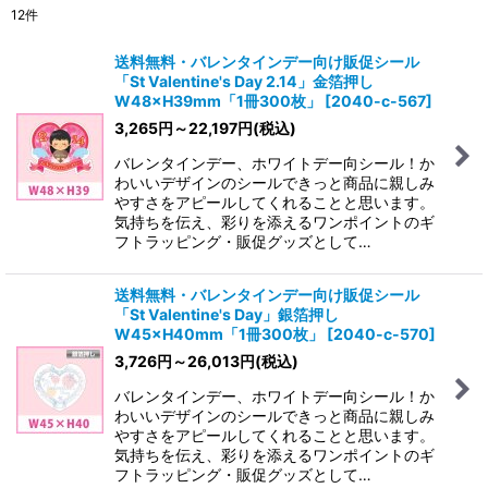
12
件
表示数
:
送料無料・バレンタインデー向け販促シール
「St Valentine's Day 2.14」金箔押し
在庫あり
W48×H39mm「1冊300枚」
[
2040-c-567
]
3,265
円
～22,197
円
(税込)
並び順
:
バレンタインデー、ホワイトデー向シール！か
わいいデザインのシールできっと商品に親しみ
絞り込む
やすさをアピールしてくれることと思います。
気持ちを伝え、彩りを添えるワンポイントのギ
フトラッピング・販促グッズとして…
送料無料・バレンタインデー向け販促シール
「St Valentine's Day」銀箔押し
W45×H40mm「1冊300枚」
[
2040-c-570
]
3,726
円
～26,013
円
(税込)
バレンタインデー、ホワイトデー向シール！か
わいいデザインのシールできっと商品に親しみ
やすさをアピールしてくれることと思います。
気持ちを伝え、彩りを添えるワンポイントのギ
フトラッピング・販促グッズとして…