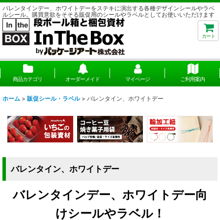
バレンタインデー、ホワイトデーをステキに演出する各種デザインシールやラベ
ルシール。購買意欲をそそる販促用のシールやラベルとしてお使いいただけます
カート
商品カテゴリ
オーダーメイド
マイページ
ご利用案内
ホーム
>
販促シール・ラベル
>
バレンタイン、ホワイトデー
バレンタイン、ホワイトデー
バレンタインデー、ホワイトデー向
けシールやラベル！